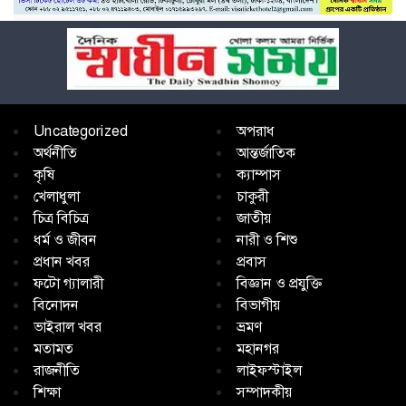
Uncategorized
অপরাধ
অর্থনীতি
আন্তর্জাতিক
কৃষি
ক্যাম্পাস
খেলাধুলা
চাকুরী
চিত্র বিচিত্র
জাতীয়
ধর্ম ও জীবন
নারী ও শিশু
প্রধান খবর
প্রবাস
ফটো গ্যালারী
বিজ্ঞান ও প্রযুক্তি
বিনোদন
বিভাগীয়
ভাইরাল খবর
ভ্রমণ
মতামত
মহানগর
রাজনীতি
লাইফস্টাইল
শিক্ষা
সম্পাদকীয়