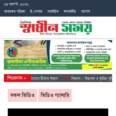
০৯ আগস্ট, ২০২৬
আজকের পত্রিকা
ই-পেপার
আর্কাইভ
কনভার্টার
অ্যাপস
বিশ্বে শীতল গন্তব্য হিসেবে চীনের উত্থান
বিজ্ঞান – উদ্ভাবন ও কৃত্রিম বুদ্ধিম
সকল ভিডিও
ভিডিও গ্যালারি