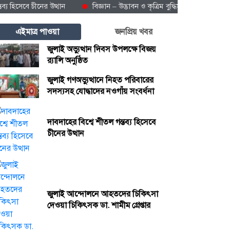
েবে চীনের উত্থান
বিজ্ঞান – উদ্ভাবন ও কৃত্রিম বুদ্ধিমত্তায় ভবিষ্যতের চীন
এইমাত্র পাওয়া
জনপ্রিয় খবর
জুলাই অভ্যুত্থান দিবস উপলক্ষে বিজয়
র‍্যালি অনুষ্ঠিত
জুলাই গণঅভ্যুত্থানে নিহত পরিবারের
সদস্যসহ যোদ্ধাদের নওগাঁয় সংবর্ধনা
দাবদাহের বিশ্বে শীতল গন্তব্য হিসেবে
চীনের উত্থান
জুলাই আন্দোলনে আহতদের চিকিৎসা
দেওয়া চিকিৎসক ডা. শামীম গ্রেপ্তার