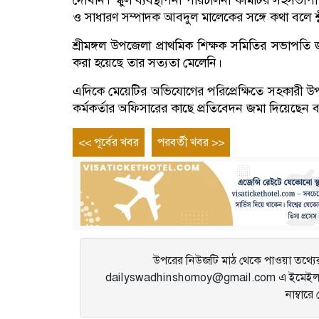
দেখিনি। স্কুল ব্যবস্থাপনা পরিচালনা কমিটির সহসভ
ও সাধারণ সম্পাদক আবদুল মালেকের সঙ্গে কথা বলে 
শ্রীমঙ্গল উপজেলা প্রাথমিক শিক্ষক সমিতির সভাপতি
করা হয়েছে তার সত্যতা মেলেনি।
এদিকে মেয়েটির অভিযোগের পরিপ্রেক্ষিতে সহকারী উপজ
কর্মকর্তার অফিসারের কাছে প্রতিবেদন জমা দিয়েছেন 
Post
Previous
Next
<< পূর্বের খবর
পরবর্তী খবর >>
entry
entry
navigation
উপরের নিউজটি মাঠ থেকে পাওয়া তথ্যের 
dailyswadhinshomoy@gmail.com এ ইমেইল 
নাম্বার