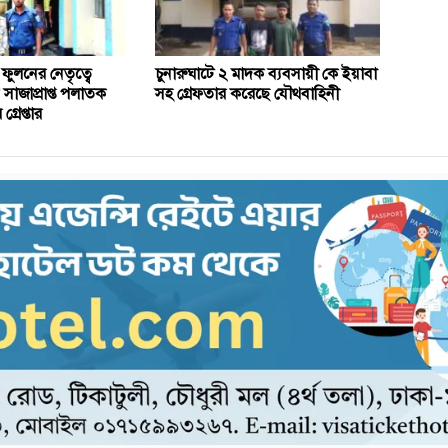
ুলনের নেতৃত্বে
চুনারুঘাটে ২ মাদক ব্যবসায়ী কে ইয়াবা
 সাজাপ্রাপ্ত পলাতক
সহ গ্রেফতার করেছে যৌথবাহিনী
্রেপ্তার