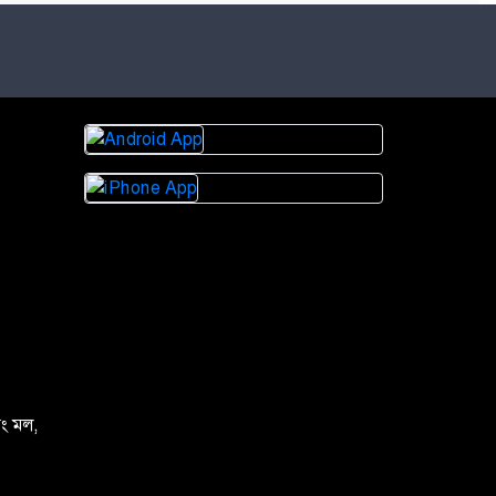
িং মল,