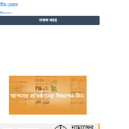
সকল খবর
বিজ্ঞান – উদ্ভাবন ও কৃত্রিম বুদ্ধিমত্তায়
ভবিষ্যতের চীন
বরগুনায় পুলিশের বিশেষ অভিযানে বিপুল
পরিমাণ টাকা ও স্বর্ণালংকারসহ আটক ২
মধ্যনগর সীমান্তে বাঙ্গালভিটায় বিজিবির
অভিযানে, ২৮ ভারতীয় গরু ও ১ টি
স্টিলবডি নৌকা আটক
চিতলমারী থানা প্রেসক্লাবের কমিটি ঘোষণা
: সভাপতি শহিদুল হক টিপু, সিনি: সহ
সভাপতি মো: আজাদ খান, সাধারণ
সম্পাদক অরুন কুমার সরকার।
চীনের হস্তশিল্প এখন ইউনেস্কোর বিশ্ব
ঐতিহ্য