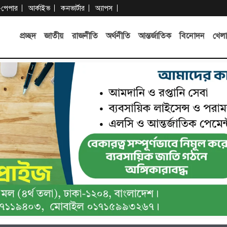
-পেপার
আর্কাইভ
কনভার্টার
অ্যাপস
প্রচ্ছদ
জাতীয়
রাজনীতি
অর্থনীতি
আন্তর্জাতিক
বিনোদন
খেলা