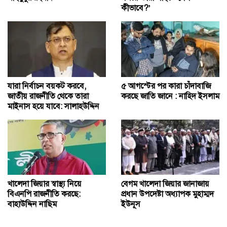
কীভাবে?’
যারা নির্বাচন বয়কট করবে,
৫ আগস্টের পর কারা চাঁদাবাজি
জাতীয় রাজনীতি থেকে তারা
করছে জাতি জানে : নাহিদ ইসলাম
মাইনাস হয়ে যাবে: সালাহউদ্দিন
খালেদা জিয়ার স্বাস্থ্য নিয়ে
বেগম খালেদা জিয়ার জানাজায়
বিএনপি রাজনীতি করছে:
প্রধান উপদেষ্টা অধ্যাপক মুহাম্মদ
বাহাউদ্দিন নাছিম
ইউনূস