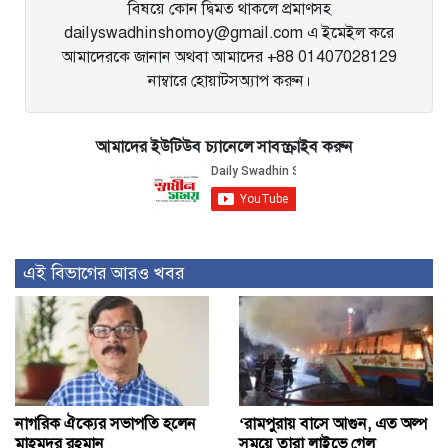
বিষয়ে কোন দ্বিমত থাকলে প্রমাণসহ
dailyswadhinshomoy@gmail.com এ ইমেইল করে
আমাদেরকে জানান অথবা আমাদের +88 01407028129
নাম্বারে হোয়াটসঅ্যাপ করুন।
আমাদের ইউটিউব চ্যানেলে সাবস্ক্রাইব করুন
এই বিভাগের আরও খবর
নাগরিক ঐক্যের সভাপতি হলেন
‘রামপুরায় বাসে আগুন, এত অল্প
মাহমুদুর রহমান
সময়ে তারা লাইভে গেল