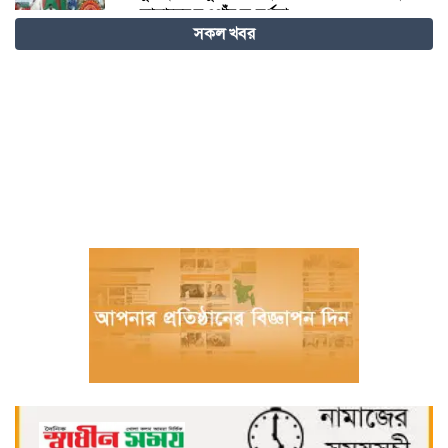
যোদ্ধাদের নওগাঁয় সংবর্ধনা
সকল খবর
দাবদাহের বিশ্বে শীতল গন্তব্য হিসেবে চীনের
উত্থান
জুলাই আন্দোলনে আহতদের চিকিৎসা দেওয়া
চিকিৎসক ডা. শামীম গ্রেপ্তার
বিজ্ঞান – উদ্ভাবন ও কৃত্রিম বুদ্ধিমত্তায় ভবিষ্যতের
চীন
বরগুনায় পুলিশের বিশেষ অভিযানে বিপুল
পরিমাণ টাকা ও স্বর্ণালংকারসহ আটক ২
মধ্যনগর সীমান্তে বাঙ্গালভিটায় বিজিবির
অভিযানে, ২৮ ভারতীয় গরু ও ১ টি স্টিলবডি
নৌকা আটক
চিতলমারী থানা প্রেসক্লাবের কমিটি ঘোষণা :
সভাপতি শহিদুল হক টিপু, সিনি: সহ সভাপতি