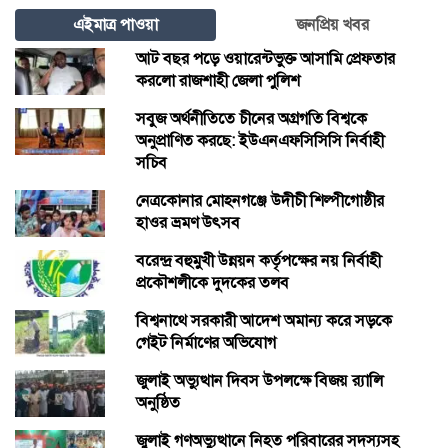
এইমাত্র পাওয়া
জনপ্রিয় খবর
আট বছর পড়ে ওয়ারেন্টভুক্ত আসামি প্রেফতার
করলো রাজশাহী জেলা পুলিশ
সবুজ অর্থনীতিতে চীনের অগ্রগতি বিশ্বকে
অনুপ্রাণিত করছে: ইউএনএফসিসিসি নির্বাহী
সচিব
নেত্রকোনার মোহনগঞ্জে উদীচী শিল্পীগোষ্ঠীর
হাওর ভ্রমণ উৎসব
বরেন্দ্র বহুমুখী উন্নয়ন কর্তৃপক্ষের নয় নির্বাহী
প্রকৌশলীকে দুদকের তলব
বিশ্বনাথে সরকারী আদেশ অমান্য করে সড়কে
গেইট নির্মাণের অভিযোগ
জুলাই অভ্যুত্থান দিবস উপলক্ষে বিজয় র‍্যালি
অনুষ্ঠিত
জুলাই গণঅভ্যুত্থানে নিহত পরিবারের সদস্যসহ