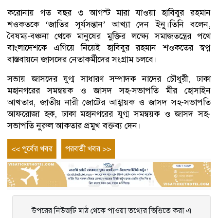
করোনায় গত বছর ৩ আগস্ট মারা যাওয়া হাবিবুর রহমান
শওকতকে ‘জাতির সূর্যসন্তান’ আখ্যা দেন ইনু।তিনি বলেন,
বৈষম্য-বঞ্চনা থেকে মানুষের মুক্তির লক্ষ্যে সমাজতন্ত্রের পথে
বাংলাদেশকে এগিয়ে নিয়েই হাবিবুর রহমান শওকতের স্বপ্ন
বাস্তবায়নে জাসদের নেতাকর্মীদের সংগ্রাম চলবে।
সভায় জাসদের যুগ্ম সাধারণ সম্পাদক নাদের চৌধুরী, ঢাকা
মহানগরের সমন্বয়ক ও জাসদ সহ-সভাপতি মীর হোসাইন
আখতার, জাতীয় নারী জোটের আহ্বায়ক ও জাসদ সহ-সভাপতি
আফরোজা হক, ঢাকা মহানগরের যুগ্ম সমন্বয়ক ও জাসদ সহ-
সভাপতি নুরুল আকতার প্রমুখ বক্তব্য দেন।
Post
Previous
Next
<< পূর্বের খবর
পরবর্তী খবর >>
entry
entry
navigation
উপরের নিউজটি মাঠ থেকে পাওয়া তথ্যের ভিত্তিতে করা এ