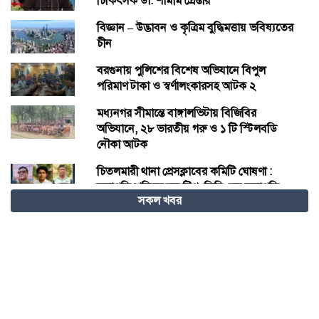
চিকিৎসক ডা. শামীম গ্রেপ্তার
বিজ্ঞান – উদ্ভাবন ও কৃত্রিম বুদ্ধিমত্তায় ভবিষ্যতের
চীন
বরগুনায় পুলিশের বিশেষ অভিযানে বিপুল
পরিমাণ টাকা ও স্বর্ণালংকারসহ আটক ২
মধ্যনগর সীমান্তে বাঙ্গালভিটায় বিজিবির
অভিযানে, ২৮ ভারতীয় গরু ও ১ টি স্টিলবডি
নৌকা আটক
চিতলমারী থানা প্রেসক্লাবের কমিটি ঘোষণা :
সভাপতি শহিদুল হক টিপু, সিনি: সহ সভাপতি
সকল খবর
মো: আজাদ খান, সাধারণ সম্পাদক অরুন কুমার
সরকার।
চীনের হস্তশিল্প এখন ইউনেস্কোর বিশ্ব ঐতিহ্য
মেজর হাফিজ অস্থায়ী রাষ্ট্রপতি নির্বাচিত হওয়ায়
তজুমদ্দিনে আনন্দ মিছিল