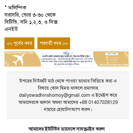
* অলিম্পিক
সরাসরি, ভোর ৩-৩০ থেকে
বিটিভি, সনি ১,২,৩, ও সিক্স
এনইউ
Post
Previous
Next
<< পূর্বের খবর
পরবর্তী খবর >>
entry
entry
navigation
উপরের নিউজটি মাঠ থেকে পাওয়া তথ্যের ভিত্তিতে করা এ
বিষয়ে কোন দ্বিমত থাকলে প্রমাণসহ
dailyswadhinshomoy@gmail.com এ ইমেইল করে
আমাদেরকে জানান অথবা আমাদের +88 01407028129
নাম্বারে হোয়াটসঅ্যাপ করুন।
আমাদের ইউটিউব চ্যানেলে সাবস্ক্রাইব করুন