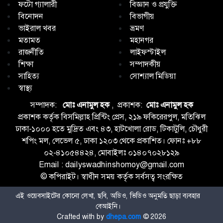
ফটো গ্যালারী
বিজ্ঞান ও প্রযুক্তি
বিনোদন
বিভাগীয়
ভাইরাল খবর
ভ্রমণ
মতামত
মহানগর
রাজনীতি
লাইফস্টাইল
শিক্ষা
সম্পাদকীয়
সাহিত্য
সোশ্যাল মিডিয়া
স্বাস্থ্য
সম্পাদক:
মোঃ এনামুল হক
, প্রকাশক:
মোঃ এনামুল হক
প্রকাশক কর্তৃক বিসমিল্লাহ প্রিন্টিং প্রেস, ২১৯ ফকিরেরপুল, মতিঝিল
ঢাকা-১০০০ হতে মুদ্রিত এবং ৪৩, হাটখোলা রোড, টিকাটুলি, চৌধুরী
শপিং মল, লেভেল ৫, ঢাকা ১২০৩ থেকে প্রকাশিত। ফোনঃ +৮৮
০২-৪১০৫৪৪২৪, মোবাইলঃ ০১৪০৭০২৮১২৯
Email : dailyswadhinshomoy@gmail.com
© কপিরাইট। স্বাধীন সময় কর্তৃক সর্বসত্ব সংরক্ষিত
এই ওয়েবসাইটের কোনো লেখা, ছবি, অডিও, ভিডিও অনুমতি ছাড়া ব্যবহার
বেআইনি।
Crafted with
by
dhepa.com
©
2026