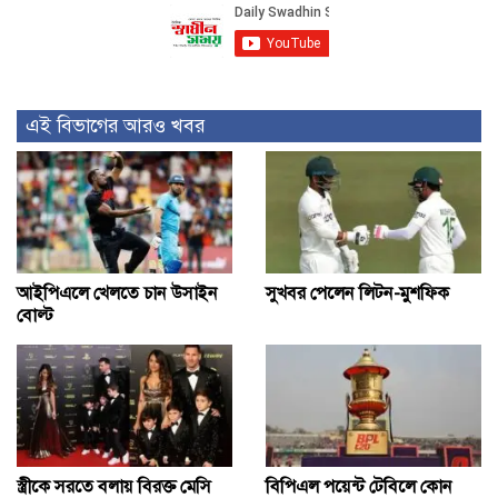
এই বিভাগের আরও খবর
আইপিএলে খেলতে চান উসাইন
সুখবর পেলেন লিটন-মুশফিক
বোল্ট
স্ত্রীকে সরতে বলায় বিরক্ত মেসি
বিপিএল পয়েন্ট টেবিলে কোন