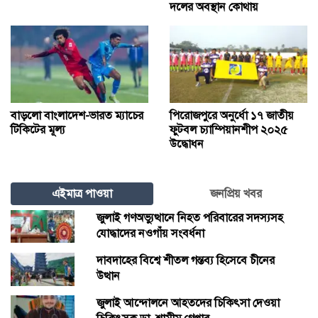
দলের অবস্থান কোথায়
বাড়লো বাংলাদেশ-ভারত ম্যাচের
পিরোজপুরে অনুর্ধো ১৭ জাতীয়
টিকিটের মূল্য
ফুটবল চ্যাম্পিয়ানশীপ ২০২৫
উদ্ধোধন
এইমাত্র পাওয়া
জনপ্রিয় খবর
জুলাই গণঅভ্যুত্থানে নিহত পরিবারের সদস্যসহ
যোদ্ধাদের নওগাঁয় সংবর্ধনা
দাবদাহের বিশ্বে শীতল গন্তব্য হিসেবে চীনের
উত্থান
জুলাই আন্দোলনে আহতদের চিকিৎসা দেওয়া