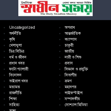
Uncategorized
অপরাধ
অর্থনীতি
আন্তর্জাতিক
কৃষি
ক্যাম্পাস
খেলাধুলা
চাকুরী
চিত্র বিচিত্র
জাতীয়
ধর্ম ও জীবন
নারী ও শিশু
প্রধান খবর
প্রবাস
ফটো গ্যালারী
বিজ্ঞান ও প্রযুক্তি
বিনোদন
বিভাগীয়
ভাইরাল খবর
ভ্রমণ
মতামত
মহানগর
রাজনীতি
লাইফস্টাইল
শিক্ষা
সম্পাদকীয়
সাহিত্য
সোশ্যাল মিডিয়া
স্বাস্থ্য