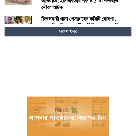
অভিযানে, ২৮ ভারতীয় গরু ও ১ টি স্টিলবডি
নৌকা আটক
চিতলমারী থানা প্রেসক্লাবের কমিটি ঘোষণা :
সভাপতি শহিদুল হক টিপু, সিনি: সহ সভাপতি
সকল খবর
মো: আজাদ খান, সাধারণ সম্পাদক অরুন কুমার
সরকার।
চীনের হস্তশিল্প এখন ইউনেস্কোর বিশ্ব ঐতিহ্য
মেজর হাফিজ অস্থায়ী রাষ্ট্রপতি নির্বাচিত হওয়ায়
তজুমদ্দিনে আনন্দ মিছিল
খুলনার রূপসায় অভিযান চালিয়ে ১০ কেজি
গাঁজাসহ দুইজন মাদক ব্যবসায়ীকে গ্রেফতার
করেছে র‍্যাব-৬
নওগাঁয় পানিতে ডুবে নবদম্পতির মৃত্যু, শয়ন ঘর
থেকে যুবকের মরদেহ উদ্ধার