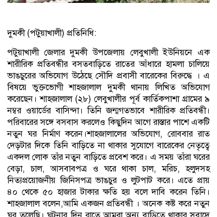
দুমকী (পটুয়াখালী) প্রতিনিধি:
পটুয়াখালী জেলার দুমকী উপজেলায় লেবুখালী ইউনিয়নে এক
শারীরিক প্রতিবন্ধীর বসতবাড়িতে রাতের আঁধারে হামলা চালিয়ে
ভাঙচুরের অভিযোগ উঠেছে সৌদি প্রবাসী বারেকের বিরুদ্ধে । এ
বিষয়ে ভুক্তভোগী শাহজালাল দুমকী থানায় লিখিত অভিযোগ
করেছেন। শাহজালাল (২৮) লেবুখালীর পূর্ব কার্তিকপাশা গ্রামের ৯
নম্বর ওয়ার্ডের বাসিন্দা। তিনি জন্মগতভাবে শারীরিক প্রতিবন্ধী।
পরিবারের সঙ্গে বসবাস করলেও কিছুদিন আগে রাস্তার পাশে একটি
নতুন ঘর নির্মাণ করেন।শাহজালালের অভিযোগ, রোববার রাত
দেড়টার দিকে তিনি বাড়িতে না থাকার সুযোগে বারেকের নেতৃত্বে
একদল লোক তাঁর নতুন বাড়িতে প্রবেশ করে। এ সময় তাঁরা ঘরের
বেড়া, চাল, আসবাবপত্র ও ঘরে থাকা চাল, মরিচ, হলুদসহ
নিত্যপ্রয়োজনীয় জিনিসপত্র ভাঙচুর ও লুটপাট করে। এতে প্রায়
৪০ থেকে ৫০ হাজার টাকার ক্ষতি হয় বলে দাবি করেন তিনি।
শাহজালাল বলেন,আমি একজন প্রতিবন্ধী । অনেক কষ্ট করে নতুন
ঘর তুলেছি। ঘটনার দিন রাতে আমরা অন্য বাড়িতে থাকার সুবাদে