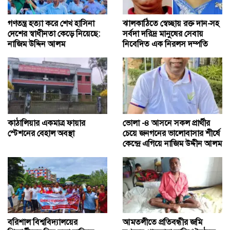
গণতন্ত্র হত্যা করে শেখ হাসিনা
ঝালকাঠিতে স্বেচ্ছায় রক্ত দান-সহ
দেশের স্বাধীনতা কেড়ে নিয়েছে:
সর্বদা দরিদ্র মানুষের সেবায়
নাজিম উদ্দিন আলম
নিবেদিত এক নিরলস দম্পতি
কাঠালিয়ার একমাত্র ফায়ার
ভোলা -৪ আসনে সকল প্রার্থীর
স্টেশনের বেহাল অবস্থা
চেয়ে জনগনের ভালোবাসার শীর্ষে
কেন্দ্রে এগিয়ে নাজিম উদ্দীন আলম
বরিশাল বিশ্ববিদ্যালয়ের
আমতলীতে প্রতিবন্ধীর জমি