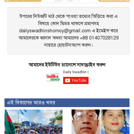
উপরের নিউজটি মাঠ থেকে পাওয়া তথ্যের ভিত্তিতে করা এ
বিষয়ে কোন দ্বিমত থাকলে প্রমাণসহ
dailyswadhinshomoy@gmail.com এ ইমেইল করে
আমাদেরকে জানান অথবা আমাদের +88 01407028129
নাম্বারে হোয়াটসঅ্যাপ করুন।
আমাদের ইউটিউব চ্যানেলে সাবস্ক্রাইব করুন
এই বিভাগের আরও খবর