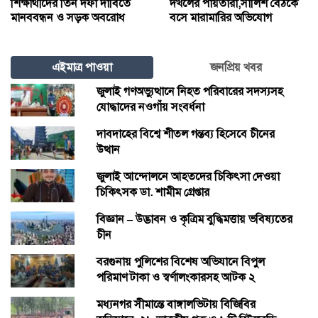
শিক্ষার্থীদের তিন দফা দাবিতে
দখলের পায়তারা,সালিশ বৈঠকে
মানববন্ধন ও সড়ক অবরোধ
বসে মারামারির অভিযোগ
এইমাত্র পাওয়া
জনপ্রিয় খবর
জুলাই গণঅভ্যুত্থানে নিহত পরিবারের সদস্যসহ
যোদ্ধাদের নওগাঁয় সংবর্ধনা
দাবদাহের বিশ্বে শীতল গন্তব্য হিসেবে চীনের
উত্থান
জুলাই আন্দোলনে আহতদের চিকিৎসা দেওয়া
চিকিৎসক ডা. শামীম গ্রেপ্তার
বিজ্ঞান – উদ্ভাবন ও কৃত্রিম বুদ্ধিমত্তায় ভবিষ্যতের
চীন
বরগুনায় পুলিশের বিশেষ অভিযানে বিপুল
পরিমাণ টাকা ও স্বর্ণালংকারসহ আটক ২
মধ্যনগর সীমান্তে বাঙ্গালভিটায় বিজিবির