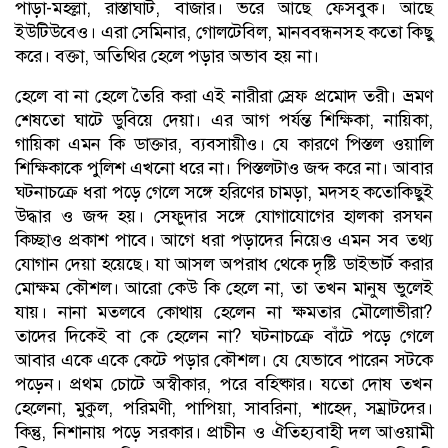
পাড়া-মহল্লা, রাস্তাঘাট, বাজার। ভরে আছে ফেসবুক। আছে
ইউটিউবেও। এরা সেমিনার, গোলটেবিল, মানববন্ধনসহ কতো কিছু
করে। বক্তা, অতিথির হেলে পড়ার অভাব হয় না।
হেলে বা না হেলে তৈরি করা এই নারীরা স্রেফ প্রমোদ তরী। ভ্রমণ
শেষতো ঘাটে ডুবিয়ে দেয়া। এর আগ পর্যন্ত শিক্ষিকা, নায়িকা,
গায়িকা এমন কি ডাক্তার, ব্যবসায়ীও। যে কারণে পিস্তল ওয়ালি
শিক্ষিকাকে পুলিশ এখনো ধরে না। পিস্তলটাও জব্দ করে না। আবার
ঘটনাচক্রে ধরা পড়ে গেলে সঙ্গে হরিণের চামড়া, মদসহ কতোকিছুই
উদ্ধার ও জব্দ হয়। সেফুদার সঙ্গে যোগাযোগের হালকা রসঘন
কিচ্ছাও প্রকাশ পাবে। আগে ধরা পড়াদের নিয়েও এমন সব তথ্য
যোগান দেয়া হয়েছে। যা আসল অপরাধ থেকে দৃষ্টি ডাইভার্ট করার
মোক্ষম কৌশল। আরো কেউ কি হেলে না, তা তখন মানুষ ভুলেই
যায়। নানা মতলবে কোথায় হেলেন না ক্ষমতার মৌলোভীরা?
তাদের দিকেই বা কে হেলেন না? ঘটনাচক্রে বাঁটে পড়ে গেলে
আবার একে একে কেটে পড়ার কৌশল। যে যেভাবে পারেন সটকে
পড়েন। প্রথম চোটে অস্বীকার, পরে বহিষ্কার। যতো দোষ তখন
হেলেনা, মুকুল, পরিমণী, পাপিয়া, সাবরিনা, শাহেদ, সম্রাটদের।
কিন্তু, নিশানায় পড়ে সরকার। প্রাচীন ও ঐতিহ্যবাহী দল আওয়ামী