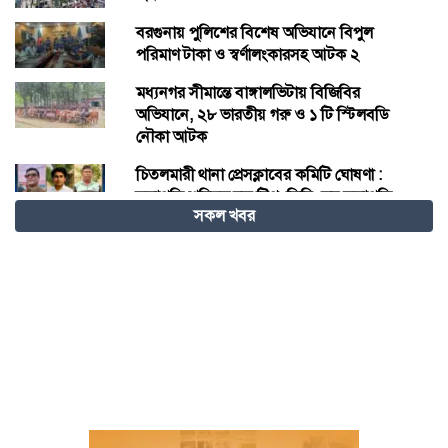
বরগুনায় পুলিশের বিশেষ অভিযানে বিপুল
পরিমাণ টাকা ও স্বর্ণালংকারসহ আটক ২
মধ্যনগর সীমান্তে বাঙ্গালভিটায় বিজিবির
অভিযানে, ২৮ ভারতীয় গরু ও ১ টি স্টিলবডি
নৌকা আটক
চিতলমারী থানা প্রেসক্লাবের কমিটি ঘোষণা :
সভাপতি শহিদুল হক টিপু, সিনি: সহ সভাপতি
সকল খবর
মো: আজাদ খান, সাধারণ সম্পাদক অরুন কুমার
সরকার।
চীনের হস্তশিল্প এখন ইউনেস্কোর বিশ্ব ঐতিহ্য
মেজর হাফিজ অস্থায়ী রাষ্ট্রপতি নির্বাচিত হওয়ায়
তজুমদ্দিনে আনন্দ মিছিল
খুলনার রূপসায় অভিযান চালিয়ে ১০ কেজি
গাঁজাসহ দুইজন মাদক ব্যবসায়ীকে গ্রেফতার