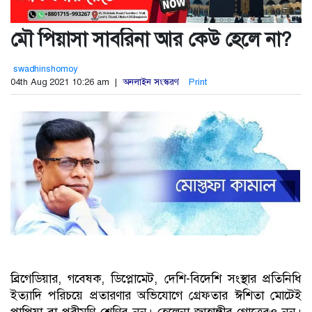
মৌ পিয়াসা সাবরিনা আর কেউ হেলে না?
swadhinshomoy
04th Aug 2021 10:26 am |
অনলাইন সংস্করণ
Print
ব্রিগেডিয়ার, গবেষক, ডিপ্লোমেট, দেশি-বিদেশি সংস্থার প্রতিনিধি
ইত্যাদি পরিচয়ে প্রতারণার অভিযোগে গ্রেফতার ঈশিতা মোটেই
পাপিয়া বা পরীমণি শ্রেণির নন। হেলেনা জাহাঙ্গীর গোত্রেরও নন।