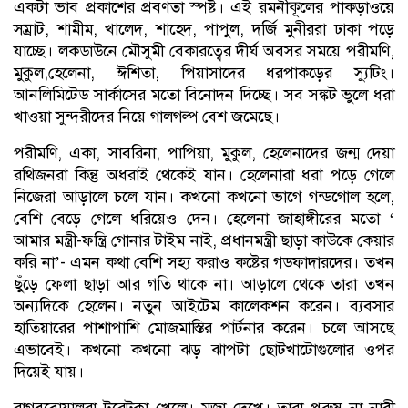
একটা ভাব প্রকাশের প্রবণতা স্পষ্ট। এই রমনীকূলের পাকড়াওয়ে
সম্রাট, শামীম, খালেদ, শাহেদ, পাপুল, দর্জি মুনীররা ঢাকা পড়ে
যাচ্ছে। লকডাউনে মৌসুমী বেকারত্বের দীর্ঘ অবসর সময়ে পরীমণি,
মুকুল,হেলেনা, ঈশিতা, পিয়াসাদের ধরপাকড়ের স্যুটিং।
আনলিমিটেড সার্কাসের মতো বিনোদন দিচ্ছে। সব সঙ্কট ভুলে ধরা
খাওয়া সুন্দরীদের নিয়ে গালগল্প বেশ জমেছে।
পরীমণি, একা, সাবরিনা, পাপিয়া, মুকুল, হেলেনাদের জন্ম দেয়া
রথিজনরা কিন্তু অধরাই থেকেই যান। হেলেনারা ধরা পড়ে গেলে
নিজেরা আড়ালে চলে যান। কখনো কখনো ভাগে গন্ডগোল হলে,
বেশি বেড়ে গেলে ধরিয়েও দেন। হেলেনা জাহাঙ্গীরের মতো ‘
আমার মন্ত্রী-ফন্ত্রি গোনার টাইম নাই, প্রধানমন্ত্রী ছাড়া কাউকে কেয়ার
করি না’- এমন কথা বেশি সহ্য করাও কষ্টের গডফাদারদের। তখন
ছুঁড়ে ফেলা ছাড়া আর গতি থাকে না। আড়ালে থেকে তারা তখন
অন্যদিকে হেলেন। নতুন আইটেম কালেকশন করেন। ব্যবসার
হাতিয়ারের পাশাপাশি মোজমাস্তির পার্টনার করেন। চলে আসছে
এভাবেই। কখনো কখনো ঝড় ঝাপটা ছোটখাটোগুলোর ওপর
দিয়েই যায়।
রাগববোয়ালরা টরেটক্কা খেলে। মজা দেখে। তারা পুরুষ না নারী