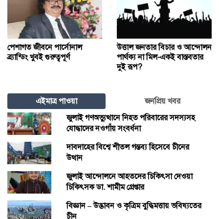
পেশাগত জীবনে পার্সোনাল
উত্তাল জনতার বিচার ও আন্দোলন
ব্র্যান্ডিং খুবই গুরুত্বপূর্ণ
পার্থক্য না মিল-একই বাস্তবতার
দুই রূপ?
এইমাত্র পাওয়া
জনপ্রিয় খবর
জুলাই গণঅভ্যুত্থানে নিহত পরিবারের সদস্যসহ
যোদ্ধাদের নওগাঁয় সংবর্ধনা
দাবদাহের বিশ্বে শীতল গন্তব্য হিসেবে চীনের
উত্থান
জুলাই আন্দোলনে আহতদের চিকিৎসা দেওয়া
চিকিৎসক ডা. শামীম গ্রেপ্তার
বিজ্ঞান – উদ্ভাবন ও কৃত্রিম বুদ্ধিমত্তায় ভবিষ্যতের
চীন