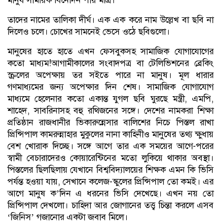
তাদের নামের তালিকা দীর্ঘ। এক এক করে নাম উল্লেখ বা ছবি না
দিলেও চলে। চোখের সামনেই ভেসে ওঠে ছবিগুলো।
মানুষের হাতে হাতে এখন ফেসবুকসহ সামাজিক যোগাযোগের
কতো মাধ্যম!আগামীকালের সংবাদপত্র বা টেলিভিশনের ব্রেকিং
স্ক্রলের অপেক্ষায় তর সইতে পারে না মানুষ। মূল ধারার
গণমাধ্যমের জন্য অপেক্ষার দিন শেষ। সামাজিক যোগাযোগ
মাধ্যমে হেলেনার কতো একান্ত যুগল ছবি ঘুরছে মন্ত্রী, এমপি,
শাহেদ, সাবরিনাসহ বহু রথিজনের সঙ্গে। দেশের নামকরা শিক্ষা
প্রতিষ্ঠান রাজধানীর ভিকারুন্নেসার বালিশের নিচে পিস্তল রাখা
প্রিন্সিপাল কামরুন্নাহার মুকুলের নানা কাহিনীও মানুষের তথ্য ক্ষুধায়
বেশ খোরাক দিচ্ছে। সঙ্গে আগে তার এক সময়ের আগে-পরের
স্বামী বেচারাদেরও কোয়ারেন্টিনের মতো লুকিয়ে থাকার অবস্থা।
পিস্তলের ছিলছিলায় যেখানে বিশ্ববিদ্যালয়ের শিক্ষক এমন কি ভিসি
পর্যন্ত হওয়া যায়, সেখানে কলেজ-স্কুলের প্রিন্সিপাল তো কমই। এর
আগে মানুষ ক’দিন এ ধরনের ভিসি দেখেছে। এখন নয় তো
প্রিন্সিপাল দেখলো। চাহিদা আর জোগানের তত্ত্ব চিন্তা করলে এসব
‘জিনিস’ গজানোর একটা জবাব মিলে।