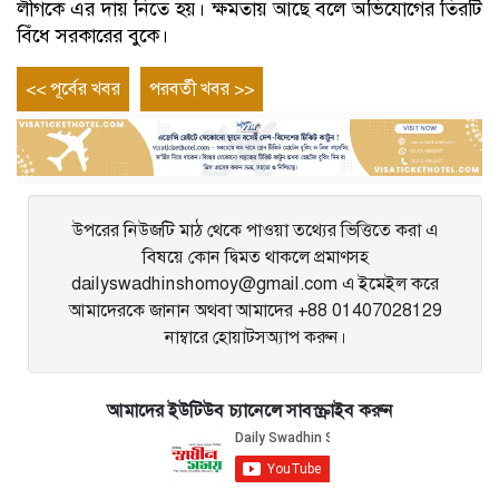
লীগকে এর দায় নিতে হয়। ক্ষমতায় আছে বলে অভিযোগের তিরটি
বিঁধে সরকারের বুকে।
Post
Previous
Next
<< পূর্বের খবর
পরবর্তী খবর >>
entry
entry
navigation
উপরের নিউজটি মাঠ থেকে পাওয়া তথ্যের ভিত্তিতে করা এ
বিষয়ে কোন দ্বিমত থাকলে প্রমাণসহ
dailyswadhinshomoy@gmail.com এ ইমেইল করে
আমাদেরকে জানান অথবা আমাদের +88 01407028129
নাম্বারে হোয়াটসঅ্যাপ করুন।
আমাদের ইউটিউব চ্যানেলে সাবস্ক্রাইব করুন