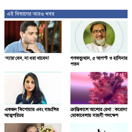
এই বিভাগের আরও খবর
‘স্যার’বেন, না ধরা খাবেন!
গণঅভ্যুত্থান, ৫ আগস্ট ও হাসিনার
পতন
একজন কিশোয়ার এবং বাঙালির
ক্রান্তিকালে আলোর রেখা : করোনা
আত্মপরিচয়
মোকাবেলায় সাহসী পদক্ষেপ