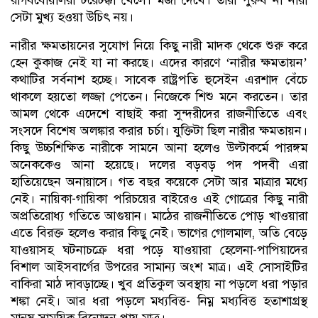
সেটা মুখ্য হওয়া উচিৎ নয়।
নারীর ক্ষমতায়নের সুযোগ নিয়ে কিছু নারী মাদক থেকে শুরু করে
হেন কুকাজ নেই যা না করছে। এদের কারণে ‘নারীর ক্ষমতায়ন’
কথাটির সর্বনাশ হচ্ছে। সাবেক রাষ্ট্রপতি হুসেইন এরশাদ বেঁচে
থাকলে হয়তো লজ্জা পেতেন। নিজেকে শিশু মনে করতেন। তার
আমল থেকে এদেশে বাছাই করা সুন্দরীদের রাজনীতিতে এবং
সংসদে বিশেষ অলঙ্কার করার চর্চা। যুক্তিটা ছিল নারীর ক্ষমতায়ন।
কিছু উচ্চশিক্ষিত নারীকে সামনে আনা হলেও উল্টাকর্মে পারঙ্গম
অনেককেও আনা হয়েছে। দলের বড়বড় পদ পদবী এরা
হাতিয়েছেন অনায়াসে। গত বছর কয়েকে সেটা আর মাত্রার মধ্যে
নেই। নায়িকা-গায়িকা পরিচয়ের বাইরেও এই গোত্রের কিছু নারী
অপ্রতিরোধ্য গতিতে আগুয়ান। মাঠের রাজনীতিতে পোড় খাওয়ারা
এতে বিরক্ত হলেও করার কিছু নেই। ভাগের গোলমাল, অতি বেড়ে
যাওয়াসহ ঘটনাচক্রে ধরা পড়ে যাওয়ারা হেলেনা-পাপিয়াদের
বিশাল আইসবার্গের উপরের সামান্য অংশ মাত্র। এই সোসাইটির
বাকিরা মাঠ দাবড়াচ্ছে। খুব প্রতিকুল অবস্থায় না পড়লে ধরা পড়ার
শঙ্কা নেই। আর ধরা পড়লে মধ্যবিত্ত- নিম্ন মধ্যবিত্ত হতাশাগ্রস্থ
মানুষ সাময়িক বিনোদন পায় মাত্র।