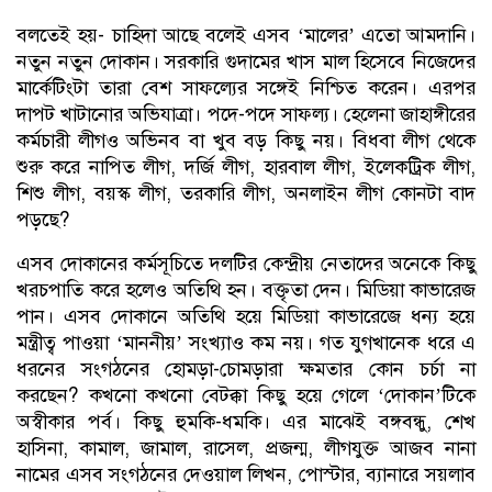
বলতেই হয়- চাহিদা আছে বলেই এসব ‘মালের’ এতো আমদানি।
নতুন নতুন দোকান। সরকারি গুদামের খাস মাল হিসেবে নিজেদের
মার্কেটিংটা তারা বেশ সাফল্যের সঙ্গেই নিশ্চিত করেন। এরপর
দাপট খাটানোর অভিযাত্রা। পদে-পদে সাফল্য। হেলেনা জাহাঙ্গীরের
কর্মচারী লীগও অভিনব বা খুব বড় কিছু নয়। বিধবা লীগ থেকে
শুরু করে নাপিত লীগ, দর্জি লীগ, হারবাল লীগ, ইলেকট্রিক লীগ,
শিশু লীগ, বয়স্ক লীগ, তরকারি লীগ, অনলাইন লীগ কোনটা বাদ
পড়ছে?
এসব দোকানের কর্মসূচিতে দলটির কেন্দ্রীয় নেতাদের অনেকে কিছু
খরচপাতি করে হলেও অতিথি হন। বক্তৃতা দেন। মিডিয়া কাভারেজ
পান। এসব দোকানে অতিথি হয়ে মিডিয়া কাভারেজে ধন্য হয়ে
মন্ত্রীত্ব পাওয়া ‘মাননীয়’ সংখ্যাও কম নয়। গত যুগখানেক ধরে এ
ধরনের সংগঠনের হোমড়া-চোমড়ারা ক্ষমতার কোন চর্চা না
করছেন? কখনো কখনো বেটক্কা কিছু হয়ে গেলে ‘দোকান’টিকে
অস্বীকার পর্ব। কিছু হুমকি-ধমকি। এর মাঝেই বঙ্গবন্ধু, শেখ
হাসিনা, কামাল, জামাল, রাসেল, প্রজন্ম, লীগযুক্ত আজব নানা
নামের এসব সংগঠনের দেওয়াল লিখন, পোস্টার, ব্যানারে সয়লাব