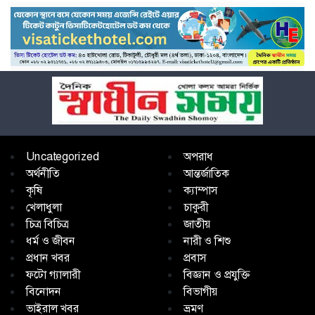
Uncategorized
অপরাধ
অর্থনীতি
আন্তর্জাতিক
কৃষি
ক্যাম্পাস
খেলাধুলা
চাকুরী
চিত্র বিচিত্র
জাতীয়
ধর্ম ও জীবন
নারী ও শিশু
প্রধান খবর
প্রবাস
ফটো গ্যালারী
বিজ্ঞান ও প্রযুক্তি
বিনোদন
বিভাগীয়
ভাইরাল খবর
ভ্রমণ