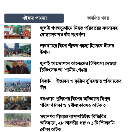
এইমাত্র পাওয়া
জনপ্রিয় খবর
জুলাই গণঅভ্যুত্থানে নিহত পরিবারের সদস্যসহ
যোদ্ধাদের নওগাঁয় সংবর্ধনা
দাবদাহের বিশ্বে শীতল গন্তব্য হিসেবে চীনের
উত্থান
জুলাই আন্দোলনে আহতদের চিকিৎসা দেওয়া
চিকিৎসক ডা. শামীম গ্রেপ্তার
বিজ্ঞান – উদ্ভাবন ও কৃত্রিম বুদ্ধিমত্তায় ভবিষ্যতের
চীন
বরগুনায় পুলিশের বিশেষ অভিযানে বিপুল
পরিমাণ টাকা ও স্বর্ণালংকারসহ আটক ২
মধ্যনগর সীমান্তে বাঙ্গালভিটায় বিজিবির
অভিযানে, ২৮ ভারতীয় গরু ও ১ টি স্টিলবডি
নৌকা আটক