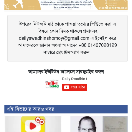
উপরের নিউজটি মাঠ থেকে পাওয়া তথ্যের ভিত্তিতে করা এ
বিষয়ে কোন দ্বিমত থাকলে প্রমাণসহ
dailyswadhinshomoy@gmail.com এ ইমেইল করে
আমাদেরকে জানান অথবা আমাদের +88 01407028129
নাম্বারে হোয়াটসঅ্যাপ করুন।
আমাদের ইউটিউব চ্যানেলে সাবস্ক্রাইব করুন
এই বিভাগের আরও খবর