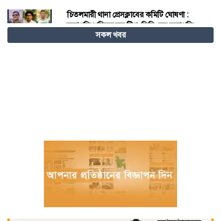
চিতলমারী থানা প্রেসক্লাবের কমিটি ঘোষণা :
সভাপতি শহিদুল হক টিপু, সিনি: সহ সভাপতি
সকল খবর
মো: আজাদ খান, সাধারণ সম্পাদক অরুন কুমার
সরকার।
চীনের হস্তশিল্প এখন ইউনেস্কোর বিশ্ব ঐতিহ্য
মেজর হাফিজ অস্থায়ী রাষ্ট্রপতি নির্বাচিত হওয়ায়
তজুমদ্দিনে আনন্দ মিছিল
খুলনার রূপসায় অভিযান চালিয়ে ১০ কেজি
গাঁজাসহ দুইজন মাদক ব্যবসায়ীকে গ্রেফতার
করেছে র‍্যাব-৬
নওগাঁয় পানিতে ডুবে নবদম্পতির মৃত্যু, শয়ন ঘর
থেকে যুবকের মরদেহ উদ্ধার
অধিভুক্ত কলেজগুলোতে সাইবার সিকিউরিটি ক্লাব
গঠনের ঘোষণা জাতীয় বিশ্ববিদ্যালয় ভিসির