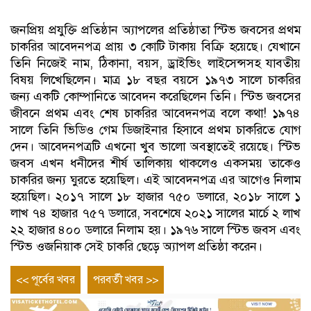
জনপ্রিয় প্রযুক্তি প্রতিষ্ঠান অ্যাপলের প্রতিষ্ঠাতা স্টিভ জবসের প্রথম
চাকরির আবেদনপত্র প্রায় ৩ কোটি টাকায় বিক্রি হয়েছে। যেখানে
তিনি নিজেই নাম, ঠিকানা, বয়স, ড্রাইভিং লাইসেন্সসহ যাবতীয়
বিষয় লিখেছিলেন। মাত্র ১৮ বছর বয়সে ১৯৭৩ সালে চাকরির
জন্য একটি কোম্পানিতে আবেদন করেছিলেন তিনি। স্টিভ জবসের
জীবনে প্রথম এবং শেষ চাকরির আবেদনপত্র বলে কথা! ১৯৭৪
সালে তিনি ভিডিও গেম ডিজাইনার হিসাবে প্রথম চাকরিতে যোগ
দেন। আবেদনপত্রটি এখনো খুব ভালো অবস্থাতেই রয়েছে। স্টিভ
জবস এখন ধনীদের শীর্ষ তালিকায় থাকলেও একসময় তাকেও
চাকরির জন্য ঘুরতে হয়েছিল। এই আবেদনপত্র এর আগেও নিলাম
হয়েছিল। ২০১৭ সালে ১৮ হাজার ৭৫০ ডলারে, ২০১৮ সালে ১
লাখ ৭৪ হাজার ৭৫৭ ডলারে, সবশেষে ২০২১ সালের মার্চে ২ লাখ
২২ হাজার ৪০০ ডলারে নিলাম হয়। ১৯৭৬ সালে স্টিভ জবস এবং
স্টিভ ওজনিয়াক সেই চাকরি ছেড়ে অ্যাপল প্রতিষ্ঠা করেন।
Post
Previous
Next
<< পূর্বের খবর
পরবর্তী খবর >>
entry
entry
navigation