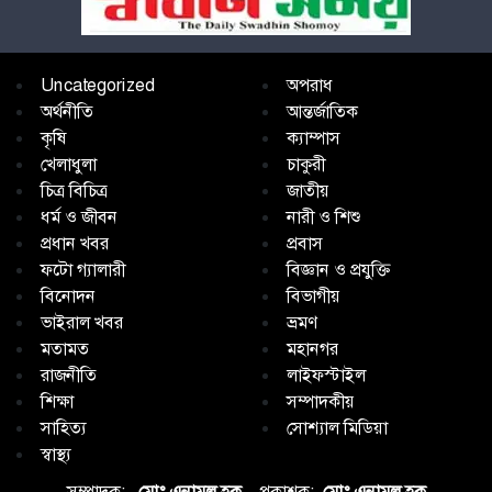
Uncategorized
অপরাধ
অর্থনীতি
আন্তর্জাতিক
কৃষি
ক্যাম্পাস
খেলাধুলা
চাকুরী
চিত্র বিচিত্র
জাতীয়
ধর্ম ও জীবন
নারী ও শিশু
প্রধান খবর
প্রবাস
ফটো গ্যালারী
বিজ্ঞান ও প্রযুক্তি
বিনোদন
বিভাগীয়
ভাইরাল খবর
ভ্রমণ
মতামত
মহানগর
রাজনীতি
লাইফস্টাইল
শিক্ষা
সম্পাদকীয়
সাহিত্য
সোশ্যাল মিডিয়া
স্বাস্থ্য
সম্পাদক:
মোঃ এনামুল হক
, প্রকাশক:
মোঃ এনামুল হক