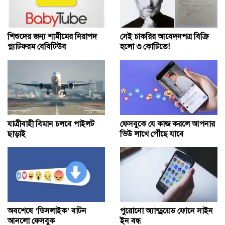
শিশুদের জন্য শামীমের নিরাপদ
সেই চাকরির আবেদনপত্র বিক্রি
প্ল্যাটফরম বেবিটিউব
হলো ৩ কোটিতে!
যাত্রীবাহী বিমান চলবে পাইলট
ফেসবুকে যে কাজ করলে আপনার
ছাড়াই
ভিউ লাখে পৌঁছে যাবে
অবশেষে ‘ডিসলাইক’ বাটন
পুরোনো অ্যান্ড্রয়েড ফোনে সাইন
আনলো ফেসবুক
ইন বন্ধ