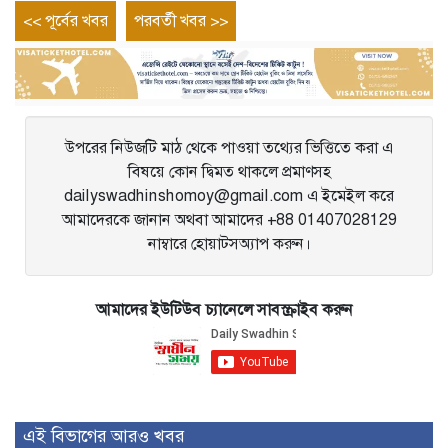
Post
Previous
Next
<< পূর্বের খবর
পরবর্তী খবর >>
entry
entry
navigation
উপরের নিউজটি মাঠ থেকে পাওয়া তথ্যের ভিত্তিতে করা এ
বিষয়ে কোন দ্বিমত থাকলে প্রমাণসহ
dailyswadhinshomoy@gmail.com এ ইমেইল করে
আমাদেরকে জানান অথবা আমাদের +88 01407028129
নাম্বারে হোয়াটসঅ্যাপ করুন।
আমাদের ইউটিউব চ্যানেলে সাবস্ক্রাইব করুন
এই বিভাগের আরও খবর