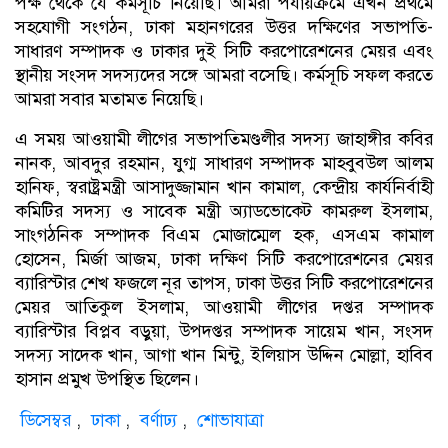
পক্ষ থেকে যে কর্মসূচি নিয়েছি। আমরা পর্যায়ক্রমে এখন প্রথমে
সহযোগী সংগঠন, ঢাকা মহানগরের উত্তর দক্ষিণের সভাপতি-
সাধারণ সম্পাদক ও ঢাকার দুই সিটি করপোরেশনের মেয়র এবং
স্থানীয় সংসদ সদস্যদের সঙ্গে আমরা বসেছি। কর্মসূচি সফল করতে
আমরা সবার মতামত নিয়েছি।
এ সময় আওয়ামী লীগের সভাপতিমণ্ডলীর সদস্য জাহাঙ্গীর কবির
নানক, আবদুর রহমান, যুগ্ম সাধারণ সম্পাদক মাহবুবউল আলম
হানিফ, স্বরাষ্ট্রমন্ত্রী আসাদুজ্জামান খান কামাল, কেন্দ্রীয় কার্যনির্বাহী
কমিটির সদস্য ও সাবেক মন্ত্রী অ্যাডভোকেট কামরুল ইসলাম,
সাংগঠনিক সম্পাদক বিএম মোজাম্মেল হক, এসএম কামাল
হোসেন, মির্জা আজম, ঢাকা দক্ষিণ সিটি করপোরেশনের মেয়র
ব্যারিস্টার শেখ ফজলে নূর তাপস, ঢাকা উত্তর সিটি করপোরেশনের
মেয়র আতিকুল ইসলাম, আওয়ামী লীগের দপ্তর সম্পাদক
ব্যারিস্টার বিপ্লব বড়ুয়া, উপদপ্তর সম্পাদক সায়েম খান, সংসদ
সদস্য সাদেক খান, আগা খান মিন্টু, ইলিয়াস উদ্দিন মোল্লা, হাবিব
হাসান প্রমুখ উপস্থিত ছিলেন।
ডিসেম্বর
,
ঢাকা
,
বর্ণাঢ্য
,
শোভাযাত্রা