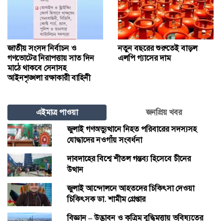
জাতীয় সংসদ নির্বাচন ও
নতুন বছরের শুরুতেই বাড়ল
গণভোটের নিরাপত্তায় সাত দিন
এলপি গ্যাসের দাম
মাঠে থাকবে সেনাসহ
আইনশৃঙ্খলা রক্ষাকারী বাহিনী
এইমাত্র পাওয়া
জনপ্রিয় খবর
জুলাই গণঅভ্যুত্থানে নিহত পরিবারের সদস্যসহ
যোদ্ধাদের নওগাঁয় সংবর্ধনা
দাবদাহের বিশ্বে শীতল গন্তব্য হিসেবে চীনের
উত্থান
জুলাই আন্দোলনে আহতদের চিকিৎসা দেওয়া
চিকিৎসক ডা. শামীম গ্রেপ্তার
বিজ্ঞান – উদ্ভাবন ও কৃত্রিম বুদ্ধিমত্তায় ভবিষ্যতের