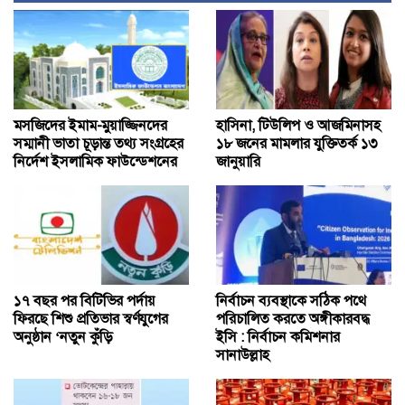
মসজিদের ইমাম-মুয়াজ্জিনদের
হাসিনা, টিউলিপ ও আজমিনাসহ
সম্মানী ভাতা চূড়ান্ত তথ্য সংগ্রহের
১৮ জনের মামলার যুক্তিতর্ক ১৩
নির্দেশ ইসলামিক ফাউন্ডেশনের
জানুয়ারি
১৭ বছর পর বিটিভির পর্দায়
নির্বাচন ব্যবস্থাকে সঠিক পথে
ফিরছে শিশু প্রতিভার স্বর্ণযুগের
পরিচালিত করতে অঙ্গীকারবদ্ধ
অনুষ্ঠান ‘নতুন কুঁড়ি
ইসি : নির্বাচন কমিশনার
সানাউল্লাহ