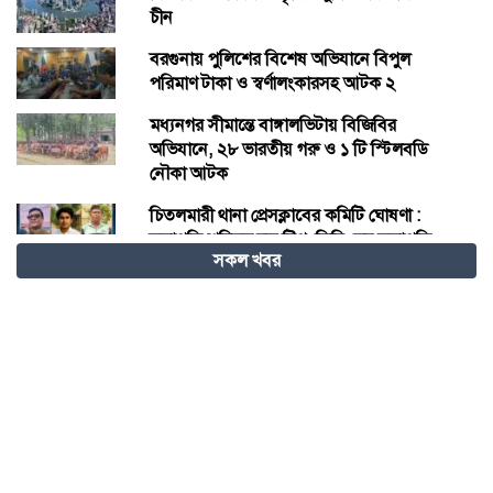
চীন
বরগুনায় পুলিশের বিশেষ অভিযানে বিপুল
পরিমাণ টাকা ও স্বর্ণালংকারসহ আটক ২
মধ্যনগর সীমান্তে বাঙ্গালভিটায় বিজিবির
অভিযানে, ২৮ ভারতীয় গরু ও ১ টি স্টিলবডি
নৌকা আটক
চিতলমারী থানা প্রেসক্লাবের কমিটি ঘোষণা :
সভাপতি শহিদুল হক টিপু, সিনি: সহ সভাপতি
সকল খবর
মো: আজাদ খান, সাধারণ সম্পাদক অরুন কুমার
সরকার।
চীনের হস্তশিল্প এখন ইউনেস্কোর বিশ্ব ঐতিহ্য
মেজর হাফিজ অস্থায়ী রাষ্ট্রপতি নির্বাচিত হওয়ায়
তজুমদ্দিনে আনন্দ মিছিল
খুলনার রূপসায় অভিযান চালিয়ে ১০ কেজি