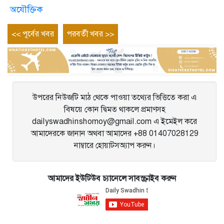
অযৌক্তিক
Post
Previous
Next
<< পূর্বের খবর
পরবর্তী খবর >>
entry
entry
navigation
উপরের নিউজটি মাঠ থেকে পাওয়া তথ্যের ভিত্তিতে করা এ
বিষয়ে কোন দ্বিমত থাকলে প্রমাণসহ
dailyswadhinshomoy@gmail.com এ ইমেইল করে
আমাদেরকে জানান অথবা আমাদের +88 01407028129
নাম্বারে হোয়াটসঅ্যাপ করুন।
আমাদের ইউটিউব চ্যানেলে সাবস্ক্রাইব করুন