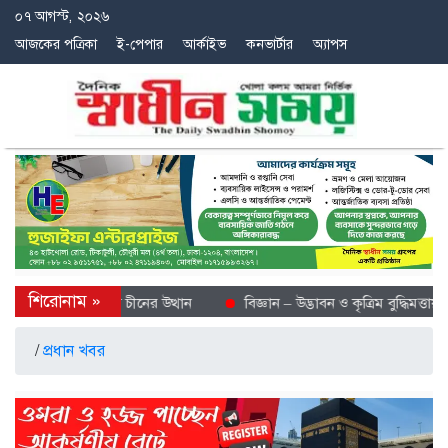
০৭ আগস্ট, ২০২৬
আজকের পত্রিকা
ই-পেপার
আর্কাইভ
কনভার্টার
অ্যাপস
ীতল গন্তব্য হিসেবে চীনের উত্থান
বিজ্ঞান – উদ্ভাবন ও কৃত্রিম বুদ্ধিমত্তায় ভবি
/
প্রধান খবর