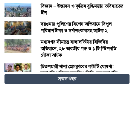
বিজ্ঞান – উদ্ভাবন ও কৃত্রিম বুদ্ধিমত্তায় ভবিষ্যতের
চীন
বরগুনায় পুলিশের বিশেষ অভিযানে বিপুল
পরিমাণ টাকা ও স্বর্ণালংকারসহ আটক ২
মধ্যনগর সীমান্তে বাঙ্গালভিটায় বিজিবির
অভিযানে, ২৮ ভারতীয় গরু ও ১ টি স্টিলবডি
নৌকা আটক
চিতলমারী থানা প্রেসক্লাবের কমিটি ঘোষণা :
সভাপতি শহিদুল হক টিপু, সিনি: সহ সভাপতি
সকল খবর
মো: আজাদ খান, সাধারণ সম্পাদক অরুন কুমার
সরকার।
চীনের হস্তশিল্প এখন ইউনেস্কোর বিশ্ব ঐতিহ্য
মেজর হাফিজ অস্থায়ী রাষ্ট্রপতি নির্বাচিত হওয়ায়
তজুমদ্দিনে আনন্দ মিছিল