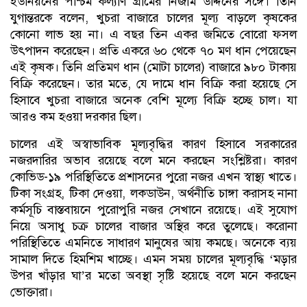
ইউনিয়নের পশ্চিম কল্যাণ গ্রামের নিজাম উদ্দিনের সঙ্গে। তিনি
যুগান্তরকে বলেন, খুচরা বাজারে চালের মূল্য বাড়লে কৃষকের
কোনো লাভ হয় না। এ বছর তিন একর জমিতে বোরো ফসল
উৎপাদন করেছেন। প্রতি একরে ৬০ থেকে ৭০ মণ ধান পেয়েছেন
এই কৃষক। তিনি প্রতিমণ ধান (মোটা চালের) বাজারে ৯৮০ টাকায়
বিক্রি করেছেন। তার মতে, যে দামে ধান বিক্রি করা হয়েছে সে
হিসাবে খুচরা বাজারে অনেক বেশি মূল্যে বিক্রি হচ্ছে চাল। যা
আরও কম হওয়া দরকার ছিল।
চালের এই অস্বাভাবিক মূল্যবৃদ্ধির কারণ হিসাবে সরকারের
নজরদারির অভাব রয়েছে বলে মনে করছেন সংশ্লিষ্টরা। কারণ
কোভিড-১৯ পরিস্থিতিতে প্রশাসনের পুরো নজর এখন স্বাস্থ্য খাতে।
টিকা সংগ্রহ, টিকা দেওয়া, লকডাউন, অর্থনীতি চাঙ্গা করাসহ নানা
কর্মসূচি বাস্তবায়নে পুরোপুরি নজর সেখানে রয়েছে। এই সুযোগ
নিয়ে অসাধু চক্র চালের বাজার অস্থির করে তুলেছে। করোনা
পরিস্থিতিতে এমনিতে সাধারণ মানুষের আয় কমছে। অনেকে ব্যয়
সামাল দিতে হিমশিম খাচ্ছে। এমন সময় চালের মূল্যবৃদ্ধি ‘মড়ার
উপর খাঁড়ার ঘা’র মতো অবস্থা সৃষ্টি হয়েছে বলে মনে করছেন
ভোক্তারা।