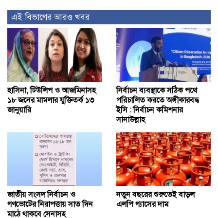
এই বিভাগের আরও খবর
হাসিনা, টিউলিপ ও আজমিনাসহ
নির্বাচন ব্যবস্থাকে সঠিক পথে
১৮ জনের মামলার যুক্তিতর্ক ১৩
পরিচালিত করতে অঙ্গীকারবদ্ধ
জানুয়ারি
ইসি : নির্বাচন কমিশনার
সানাউল্লাহ
জাতীয় সংসদ নির্বাচন ও
নতুন বছরের শুরুতেই বাড়ল
গণভোটের নিরাপত্তায় সাত দিন
এলপি গ্যাসের দাম
মাঠে থাকবে সেনাসহ