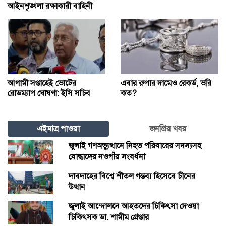
আইনশৃঙ্খলা রক্ষাকারী বাহিনী
আগামী সপ্তাহেই ভোটের
এবার রুপার দামেও রেকর্ড, ভরি
রোডম্যাপ ঘোষণা: ইসি সচিব
কত?
এইমাত্র পাওয়া
জনপ্রিয় খবর
জুলাই গণঅভ্যুত্থানে নিহত পরিবারের সদস্যসহ
যোদ্ধাদের নওগাঁয় সংবর্ধনা
দাবদাহের বিশ্বে শীতল গন্তব্য হিসেবে চীনের
উত্থান
জুলাই আন্দোলনে আহতদের চিকিৎসা দেওয়া
চিকিৎসক ডা. শামীম গ্রেপ্তার