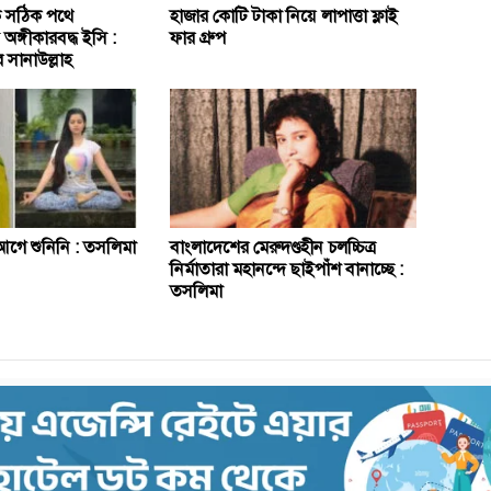
াকে সঠিক পথে
হাজার কোটি টাকা নিয়ে লাপাত্তা ফ্লাই
ঙ্গীকারবদ্ধ ইসি :
ফার গ্রুপ
 সানাউল্লাহ
গে শুনিনি : তসলিমা
বাংলাদেশের মেরুদণ্ডহীন চলচ্চিত্র
নির্মাতারা মহানন্দে ছাইপাঁশ বানাচ্ছে :
তসলিমা