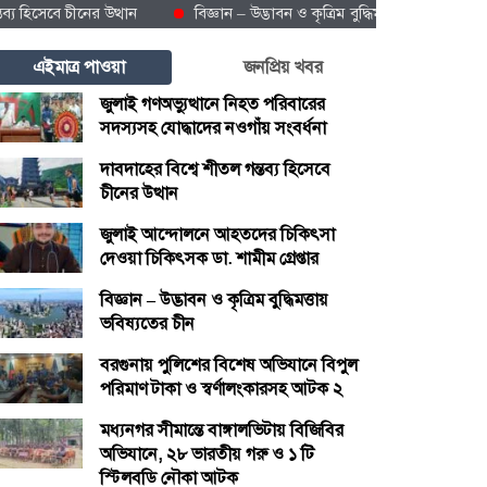
েবে চীনের উত্থান
বিজ্ঞান – উদ্ভাবন ও কৃত্রিম বুদ্ধিমত্তায় ভবিষ্যতের চীন
এইমাত্র পাওয়া
জনপ্রিয় খবর
জুলাই গণঅভ্যুত্থানে নিহত পরিবারের
সদস্যসহ যোদ্ধাদের নওগাঁয় সংবর্ধনা
দাবদাহের বিশ্বে শীতল গন্তব্য হিসেবে
চীনের উত্থান
জুলাই আন্দোলনে আহতদের চিকিৎসা
দেওয়া চিকিৎসক ডা. শামীম গ্রেপ্তার
বিজ্ঞান – উদ্ভাবন ও কৃত্রিম বুদ্ধিমত্তায়
ভবিষ্যতের চীন
বরগুনায় পুলিশের বিশেষ অভিযানে বিপুল
পরিমাণ টাকা ও স্বর্ণালংকারসহ আটক ২
মধ্যনগর সীমান্তে বাঙ্গালভিটায় বিজিবির
অভিযানে, ২৮ ভারতীয় গরু ও ১ টি
স্টিলবডি নৌকা আটক