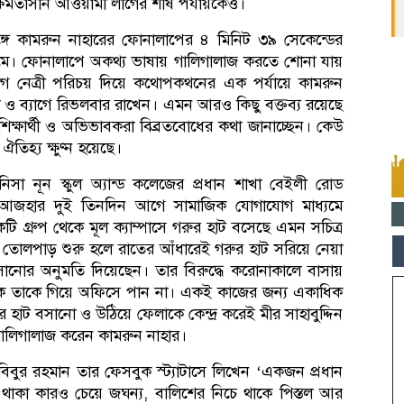
্ষমতাসীন আওয়ামী লীগের শীর্ষ পর্যায়কেও।
ঙ্গে কামরুন নাহারের ফোনালাপের ৪ মিনিট ৩৯ সেকেন্ডের
যমে। ফোনালাপে অকথ্য ভাষায় গালিগালাজ করতে শোনা যায়
রলীগ নেত্রী পরিচয় দিয়ে কথোপকথনের এক পর্যায়ে কামরুন
ল ও ব্যাগে রিভলবার রাখেন। এমন আরও কিছু বক্তব্য রয়েছে
শিক্ষার্থী ও অভিভাবকরা বিব্রতবোধের কথা জানাচ্ছেন। কেউ
িহ্য ক্ষুণ্ন হয়েছে।
নিসা নূন স্কুল অ্যান্ড কলেজের প্রধান শাখা বেইলী রোড
দুল আজহার দুই তিনদিন আগে সামাজিক যোগাযোগ মাধ্যমে
টি গ্রুপ থেকে মূল ক্যাম্পাসে গরুর হাট বসেছে এমন সচিত্র
 তোলপাড় শুরু হলে রাতের আঁধারেই গরুর হাট সরিয়ে নেয়া
নোর অনুমতি দিয়েছেন। তার বিরুদ্ধে করোনাকালে বাসায়
তাকে গিয়ে অফিসে পান না। একই কাজের জন্য একাধিক
হাট বসানো ও উঠিয়ে ফেলাকে কেন্দ্র করেই মীর সাহাবুদ্দিন
গালিগালাজ করেন কামরুন নাহার।
বিবুর রহমান তার ফেসবুক স্ট্যাটাসে লিখেন ‘একজন প্রধান
শে থাকা কারও চেয়ে জঘন্য, বালিশের নিচে থাকে পিস্তল আর