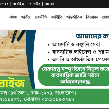
-পেপার
আর্কাইভ
কনভার্টার
অ্যাপস
প্রচ্ছদ
জাতীয়
রাজনীতি
অর্থনীতি
আন্তর্জাতিক
বিনোদন
খেলা