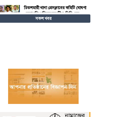
চিতলমারী থানা প্রেসক্লাবের কমিটি ঘোষণা
: সভাপতি শহিদুল হক টিপু, সিনি: সহ
সকল খবর
সভাপতি মো: আজাদ খান, সাধারণ
সম্পাদক অরুন কুমার সরকার।
চীনের হস্তশিল্প এখন ইউনেস্কোর বিশ্ব
ঐতিহ্য
মেজর হাফিজ অস্থায়ী রাষ্ট্রপতি নির্বাচিত
হওয়ায় তজুমদ্দিনে আনন্দ মিছিল
খুলনার রূপসায় অভিযান চালিয়ে ১০
কেজি গাঁজাসহ দুইজন মাদক ব্যবসায়ীকে
গ্রেফতার করেছে র‍্যাব-৬
নওগাঁয় পানিতে ডুবে নবদম্পতির মৃত্যু,
শয়ন ঘর থেকে যুবকের মরদেহ উদ্ধার
অধিভুক্ত কলেজগুলোতে সাইবার
সিকিউরিটি ক্লাব গঠনের ঘোষণা জাতীয়