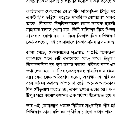
রাজনৈতিক প্রতিপত্তি দেখানোর মনোভাব রুষ্ট করেছে ক
অভিভাবক ফোরামের নেতা মীর সাহাবুদ্দিন টিপুর স
একটি ক্লিপ ছড়িয়ে পড়েছে সামাজিক যোগাযোগ মাধ্
তাকে। নিজেকে বিশ্ববিদ্যালয়ের হলের সাবেক ছাত্
নাহারকে বলতে শোনা যায়, তিনি বালিশের নিচে পিস্ত
যা প্রকাশ যোগ্য নয়। এ নিয়ে ভিকারুননিসার শিক্ষক-
কেউ বলছেন, এই ফোনালাপে ভিকারুননিসার সুনাম ও ঐত
জানা গেছে, ফোনালাপের সূত্রপাত সম্প্রতি ভিকারুন
ক্যাম্পাসে পশুর হাট বসানোকে কেন্দ্র করে। ঈ
ভিকারুননিসা নূন স্কুল অ্যান্ড কলেজ পরিবার নামে এক
তথ্য দেয়া হয়। এ নিয়ে ফেসবুকসহ সামাজিক মাধ্যমে
হয়। কেউ কেউ অভিযোগ করেন, অধ্যক্ষ এই হাট বসা
বসে অফিস করারও অভিযোগ ওঠে। অনেক অভিভাবক 
দিন দৌঁড়ঝাপ করতে হয়, এমন তথ্যও প্রচার হয়। গরুর 
টিপুর সঙ্গে কথোপকথনের এক পর্যায়ে উত্তেজিত হয়ে 
তার ওই ফোনালাপ প্রসঙ্গে সিনিয়র সাংবাদিক পীর হা
শিক্ষিকার ভাষা যদি হয় পৃথিবীর নোংরা রাস্তার পা