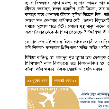
ব্যাগে রিভলবার, সাথে অসভ্য ক্যাডার, তাহলে তার হাত
জীবনে করেছেন, হলের ছাত্রলীগ নেত্রী ছিলেন, তার 
ব্যবহার করে পেশাগত জীবনে সুবিধা নিচ্ছেন নিন। 
নোংরা দম্ভ দেখাবার অধিকার নেই। জঘন্য বিকৃতর
সমাজে মুখোশ পরে হাঁটে। কোনো সুস্থ মানুষ এদের ভা
এরা পরিবার থেকে কী শিক্ষা পেয়েছেন? উচ্চশিক্ষা কী দ
ফোনালাপের এই ভাষায় বিস্ময় থেকে প্রবাসী সাংবাদ
উনি শিক্ষক? কলেজের প্রিন্সিপাল? সত্যি! সত্যি!! সত্যি
মিডিয়া ব্যক্তিত্ব ডা. আবদুর নূর তুষার তার ফেসবুক 
প্রিন্সিপাল? নাকি বিকারগ্রস্ত হয়ে বিকারুননিসা হ
বালিশ গালি ক্ষমতা। উফফ হোয়াট আ লেডি মাস্তান!’
Post
Previous
Next
<< পূর্বের খবর
পরবর্তী খবর >>
entry
entry
navigation