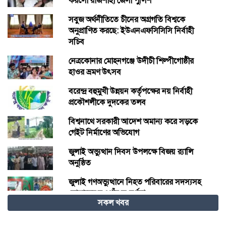
করলো রাজশাহী জেলা পুলিশ
সবুজ অর্থনীতিতে চীনের অগ্রগতি বিশ্বকে
অনুপ্রাণিত করছে: ইউএনএফসিসিসি নির্বাহী
সচিব
নেত্রকোনার মোহনগঞ্জে উদীচী শিল্পীগোষ্ঠীর
হাওর ভ্রমণ উৎসব
বরেন্দ্র বহুমুখী উন্নয়ন কর্তৃপক্ষের নয় নির্বাহী
প্রকৌশলীকে দুদকের তলব
বিশ্বনাথে সরকারী আদেশ অমান্য করে সড়কে
গেইট নির্মাণের অভিযোগ
জুলাই অভ্যুত্থান দিবস উপলক্ষে বিজয় র‍্যালি
অনুষ্ঠিত
জুলাই গণঅভ্যুত্থানে নিহত পরিবারের সদস্যসহ
যোদ্ধাদের নওগাঁয় সংবর্ধনা
সকল খবর
দাবদাহের বিশ্বে শীতল গন্তব্য হিসেবে চীনের
উত্থান