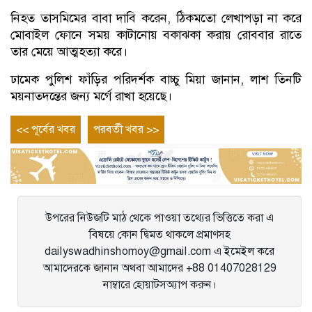
নিহত তাসমিমের বাবা দাবি করেন, ঠিকমতো লেখাপড়া না করে
মোবাইল ফোনে সময় কাটানোয় বকাঝকা করায় রোববার রাতে
তার মেয়ে আত্মহত্যা করে।
ঢামেক পুলিশ ফাঁড়ির পরিদর্শক বাচ্চু মিয়া জানান, লাশ তিনটি
ময়নাতদন্তের জন্য মর্গে রাখা হয়েছে।
Post
Previous
Next
<< পূর্বের খবর
পরবর্তী খবর >>
entry
entry
navigation
উপরের নিউজটি মাঠ থেকে পাওয়া তথ্যের ভিত্তিতে করা এ
বিষয়ে কোন দ্বিমত থাকলে প্রমাণসহ
dailyswadhinshomoy@gmail.com এ ইমেইল করে
আমাদেরকে জানান অথবা আমাদের +88 01407028129
নাম্বারে হোয়াটসঅ্যাপ করুন।