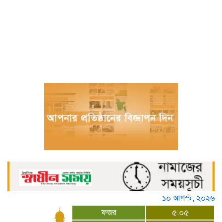
জুলাই আন্দোলনে আহতদের চিকিৎসা দেওয়া
চিকিৎসক ডা. শামীম গ্রেপ্তার
বিজ্ঞান – উদ্ভাবন ও কৃত্রিম বুদ্ধিমত্তায় ভবিষ্যতের
চীন
বরগুনায় পুলিশের বিশেষ অভিযানে বিপুল
পরিমাণ টাকা ও স্বর্ণালংকারসহ আটক ২
মধ্যনগর সীমান্তে বাঙ্গালভিটায় বিজিবির
অভিযানে, ২৮ ভারতীয় গরু ও ১ টি স্টিলবডি
নৌকা আটক
চিতলমারী থানা প্রেসক্লাবের কমিটি ঘোষণা :
সভাপতি শহিদুল হক টিপু, সিনি: সহ সভাপতি
মো: আজাদ খান, সাধারণ সম্পাদক অরুন কুমার
সরকার।
১০ আগস্ট, ২০২৬
ফজর
৫:০৫
চীনের হস্তশিল্প এখন ইউনেস্কোর বিশ্ব ঐতিহ্য