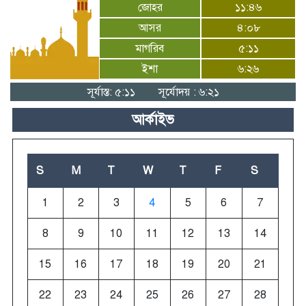
জোহর
১১:৪৬
আসর
৪:০৮
মেজর হাফিজ অস্থায়ী রাষ্ট্রপতি নির্বাচিত হওয়ায়
মাগরিব
৫:১১
তজুমদ্দিনে আনন্দ মিছিল
ইশা
৬:২৬
সূর্যাস্ত: ৫:১১
সূর্যোদয় : ৬:২১
আর্কাইভ
S
M
T
W
T
F
S
1
2
3
4
5
6
7
8
9
10
11
12
13
14
15
16
17
18
19
20
21
22
23
24
25
26
27
28