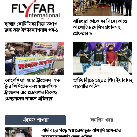
বারিধারা থেকে ক্যাসিনো কাণ্ডে
হাজার কোটি টাকা নিয়ে উধাও
আলোচিত সেলিম প্রধানসহ
ফ্লাই ফার ইন্টারন্যাশনাল পর্ব-১
গ্রেফতার ৯
ভ্যালেন্সিয়া এয়ার ট্রাভেলস এন্ড
ভাটিয়ারীতে ১২০০ পিস ইয়াবাসহ
ট্যুর লিমিটেড এবং ডায়নামিক
কারবারি আটক
ট্রাভেলস এর প্রতারণার বিরুদ্ধে
প্রেসক্লাবের সামনে প্রতিবাদ
এইমাত্র পাওয়া
জনপ্রিয় খবর
আট বছর পড়ে ওয়ারেন্টভুক্ত আসামি প্রেফতার