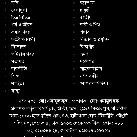
কৃষি
ক্যাম্পাস
খেলাধুলা
চাকুরী
চিত্র বিচিত্র
জাতীয়
ধর্ম ও জীবন
নারী ও শিশু
প্রধান খবর
প্রবাস
ফটো গ্যালারী
বিজ্ঞান ও প্রযুক্তি
বিনোদন
বিভাগীয়
ভাইরাল খবর
ভ্রমণ
মতামত
মহানগর
রাজনীতি
লাইফস্টাইল
শিক্ষা
সম্পাদকীয়
সাহিত্য
সোশ্যাল মিডিয়া
স্বাস্থ্য
সম্পাদক:
মোঃ এনামুল হক
, প্রকাশক:
মোঃ এনামুল হক
প্রকাশক কর্তৃক বিসমিল্লাহ প্রিন্টিং প্রেস, ২১৯ ফকিরেরপুল, মতিঝিল
ঢাকা-১০০০ হতে মুদ্রিত এবং ৪৩, হাটখোলা রোড, টিকাটুলি, চৌধুরী
শপিং মল, লেভেল ৫, ঢাকা ১২০৩ থেকে প্রকাশিত। ফোনঃ +৮৮
০২-৪১০৫৪৪২৪, মোবাইলঃ ০১৪০৭০২৮১২৯