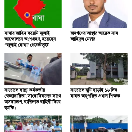
বাঘার জাহিদ করেনি জুলাই
জনগণের আস্থার আরেক নাম
আন্দোলনে অংশগ্রহণ, হয়েছেন
জাহিদুল মেম্বার
“জুলাই যোদ্ধা’ গেজেটভুক্ত
নাচোলে স্বাস্থ্য কর্মকর্তার
নাচোলে ছুটি ছাড়াই ১৬ দিন
স্বেচ্ছাচারিতা: সাংবাদিকদের সাথে
যাবত অনুপস্থিত প্রধান শিক্ষক
অসদাচরণ, ব্যক্তিগত বাহিনী দিয়ে
হুমকি।