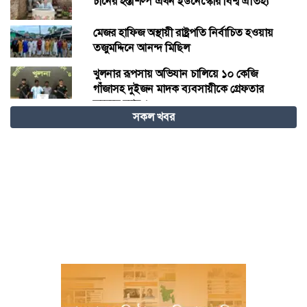
চীনের হস্তশিল্প এখন ইউনেস্কোর বিশ্ব ঐতিহ্য
মেজর হাফিজ অস্থায়ী রাষ্ট্রপতি নির্বাচিত হওয়ায়
তজুমদ্দিনে আনন্দ মিছিল
খুলনার রূপসায় অভিযান চালিয়ে ১০ কেজি
গাঁজাসহ দুইজন মাদক ব্যবসায়ীকে গ্রেফতার
করেছে র‍্যাব-৬
সকল খবর
নওগাঁয় পানিতে ডুবে নবদম্পতির মৃত্যু, শয়ন ঘর
থেকে যুবকের মরদেহ উদ্ধার
অধিভুক্ত কলেজগুলোতে সাইবার সিকিউরিটি ক্লাব
গঠনের ঘোষণা জাতীয় বিশ্ববিদ্যালয় ভিসির
বাগেরহাটে স্বাস্থ্য কমপ্লেক্সে আকস্মিক পরিদর্শনে
স্বাস্থ্যমন্ত্রী, অনিয়মে ক্ষোভ প্রকাশ
ম্যানিলায় চীন-আসিয়ান পররাষ্ট্রমন্ত্রীদের বৈঠক