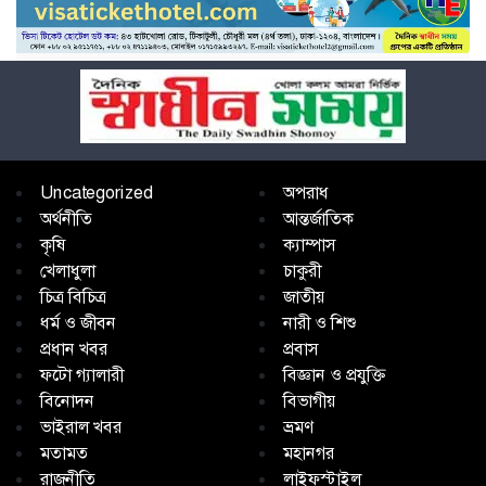
Uncategorized
অপরাধ
অর্থনীতি
আন্তর্জাতিক
কৃষি
ক্যাম্পাস
খেলাধুলা
চাকুরী
চিত্র বিচিত্র
জাতীয়
ধর্ম ও জীবন
নারী ও শিশু
প্রধান খবর
প্রবাস
ফটো গ্যালারী
বিজ্ঞান ও প্রযুক্তি
বিনোদন
বিভাগীয়
ভাইরাল খবর
ভ্রমণ
মতামত
মহানগর
রাজনীতি
লাইফস্টাইল