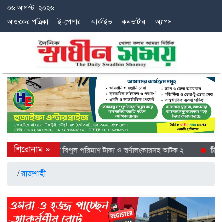
০৬ আগস্ট, ২০২৬
আজকের পত্রিকা
ই-পেপার
আর্কাইভ
কনভার্টার
অ্যাপস
শের বিশেষ অভিযানে বিপুল পরিমাণ টাকা ও স্বর্ণালংকারসহ আটক ২
চীনের হ
/
রাজশাহী