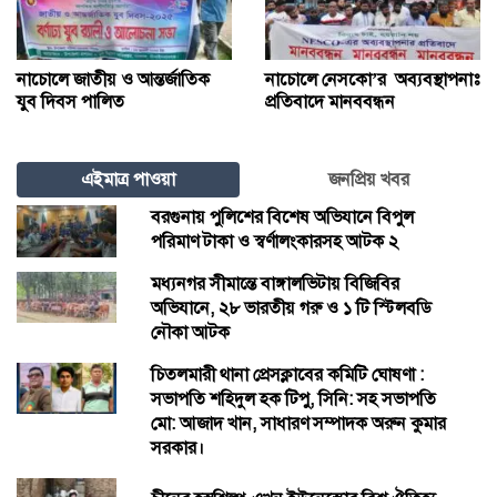
নাচোলে জাতীয় ও আন্তর্জাতিক
নাচোলে নেসকো’র অব্যবস্থাপনাঃ
যুব দিবস পালিত
প্রতিবাদে মানববন্ধন
এইমাত্র পাওয়া
জনপ্রিয় খবর
বরগুনায় পুলিশের বিশেষ অভিযানে বিপুল
পরিমাণ টাকা ও স্বর্ণালংকারসহ আটক ২
মধ্যনগর সীমান্তে বাঙ্গালভিটায় বিজিবির
অভিযানে, ২৮ ভারতীয় গরু ও ১ টি স্টিলবডি
নৌকা আটক
চিতলমারী থানা প্রেসক্লাবের কমিটি ঘোষণা :
সভাপতি শহিদুল হক টিপু, সিনি: সহ সভাপতি
মো: আজাদ খান, সাধারণ সম্পাদক অরুন কুমার
সরকার।