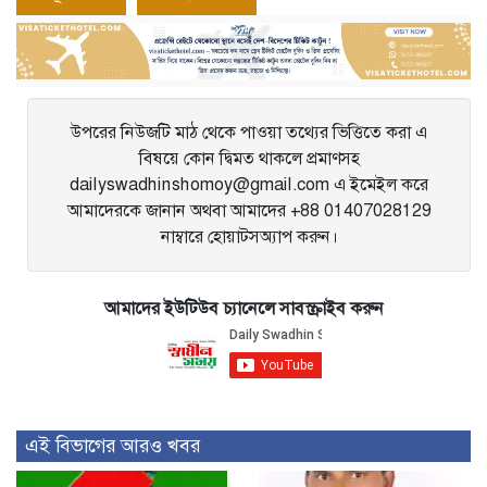
entry
entry
navigation
উপরের নিউজটি মাঠ থেকে পাওয়া তথ্যের ভিত্তিতে করা এ
বিষয়ে কোন দ্বিমত থাকলে প্রমাণসহ
dailyswadhinshomoy@gmail.com এ ইমেইল করে
আমাদেরকে জানান অথবা আমাদের +88 01407028129
নাম্বারে হোয়াটসঅ্যাপ করুন।
আমাদের ইউটিউব চ্যানেলে সাবস্ক্রাইব করুন
এই বিভাগের আরও খবর