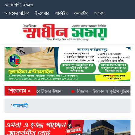
০৬ আগস্ট, ২০২৬
আজকের পত্রিকা
ই-পেপার
আর্কাইভ
কনভার্টার
অ্যাপস
ে শীতল গন্তব্য হিসেবে চীনের উত্থান
বিজ্ঞান – উদ্ভাবন ও কৃত্রিম বুদ্ধিমত্তায়
/
রাজশাহী