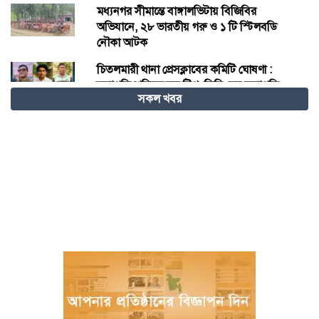
মধ্যনগর সীমান্তে বাঙ্গালভিটায় বিজিবির
অভিযানে, ২৮ ভারতীয় গরু ও ১ টি স্টিলবডি
নৌকা আটক
চিতলমারী থানা প্রেসক্লাবের কমিটি ঘোষণা :
সভাপতি শহিদুল হক টিপু, সিনি: সহ সভাপতি
সকল খবর
মো: আজাদ খান, সাধারণ সম্পাদক অরুন কুমার
সরকার।
চীনের হস্তশিল্প এখন ইউনেস্কোর বিশ্ব ঐতিহ্য
মেজর হাফিজ অস্থায়ী রাষ্ট্রপতি নির্বাচিত হওয়ায়
তজুমদ্দিনে আনন্দ মিছিল
খুলনার রূপসায় অভিযান চালিয়ে ১০ কেজি
গাঁজাসহ দুইজন মাদক ব্যবসায়ীকে গ্রেফতার
করেছে র‍্যাব-৬
নওগাঁয় পানিতে ডুবে নবদম্পতির মৃত্যু, শয়ন ঘর
থেকে যুবকের মরদেহ উদ্ধার