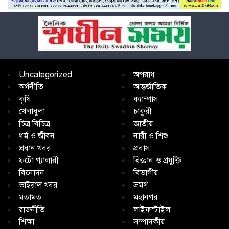
Uncategorized
অপরাধ
অর্থনীতি
আন্তর্জাতিক
কৃষি
ক্যাম্পাস
খেলাধুলা
চাকুরী
চিত্র বিচিত্র
জাতীয়
ধর্ম ও জীবন
নারী ও শিশু
প্রধান খবর
প্রবাস
ফটো গ্যালারী
বিজ্ঞান ও প্রযুক্তি
বিনোদন
বিভাগীয়
ভাইরাল খবর
ভ্রমণ
মতামত
মহানগর
রাজনীতি
লাইফস্টাইল
শিক্ষা
সম্পাদকীয়