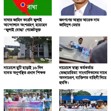
বাঘার জাহিদ করেনি জুলাই
জনগণের আস্থার আরেক নাম
আন্দোলনে অংশগ্রহণ, হয়েছেন
জাহিদুল মেম্বার
“জুলাই যোদ্ধা’ গেজেটভুক্ত
নাচোলে ছুটি ছাড়াই ১৬ দিন
নাচোলে স্বাস্থ্য কর্মকর্তার
যাবত অনুপস্থিত প্রধান শিক্ষক
স্বেচ্ছাচারিতা: সাংবাদিকদের সাথে
অসদাচরণ, ব্যক্তিগত বাহিনী দিয়ে
হুমকি।