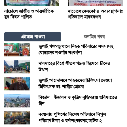
নাচোলে জাতীয় ও আন্তর্জাতিক
নাচোলে নেসকো’র অব্যবস্থাপনাঃ
যুব দিবস পালিত
প্রতিবাদে মানববন্ধন
এইমাত্র পাওয়া
জনপ্রিয় খবর
জুলাই গণঅভ্যুত্থানে নিহত পরিবারের সদস্যসহ
যোদ্ধাদের নওগাঁয় সংবর্ধনা
দাবদাহের বিশ্বে শীতল গন্তব্য হিসেবে চীনের
উত্থান
জুলাই আন্দোলনে আহতদের চিকিৎসা দেওয়া
চিকিৎসক ডা. শামীম গ্রেপ্তার
বিজ্ঞান – উদ্ভাবন ও কৃত্রিম বুদ্ধিমত্তায় ভবিষ্যতের
চীন
বরগুনায় পুলিশের বিশেষ অভিযানে বিপুল
পরিমাণ টাকা ও স্বর্ণালংকারসহ আটক ২