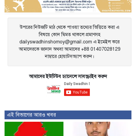
উপরের নিউজটি মাঠ থেকে পাওয়া তথ্যের ভিত্তিতে করা এ
বিষয়ে কোন দ্বিমত থাকলে প্রমাণসহ
dailyswadhinshomoy@gmail.com এ ইমেইল করে
আমাদেরকে জানান অথবা আমাদের +88 01407028129
নাম্বারে হোয়াটসঅ্যাপ করুন।
আমাদের ইউটিউব চ্যানেলে সাবস্ক্রাইব করুন
এই বিভাগের আরও খবর