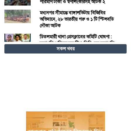
পরিমাণ টাকা ও স্বর্ণালংকারসহ আটক ২
মধ্যনগর সীমান্তে বাঙ্গালভিটায় বিজিবির
অভিযানে, ২৮ ভারতীয় গরু ও ১ টি স্টিলবডি
নৌকা আটক
চিতলমারী থানা প্রেসক্লাবের কমিটি ঘোষণা :
সভাপতি শহিদুল হক টিপু, সিনি: সহ সভাপতি
সকল খবর
মো: আজাদ খান, সাধারণ সম্পাদক অরুন কুমার
সরকার।
চীনের হস্তশিল্প এখন ইউনেস্কোর বিশ্ব ঐতিহ্য
মেজর হাফিজ অস্থায়ী রাষ্ট্রপতি নির্বাচিত হওয়ায়
তজুমদ্দিনে আনন্দ মিছিল
খুলনার রূপসায় অভিযান চালিয়ে ১০ কেজি
গাঁজাসহ দুইজন মাদক ব্যবসায়ীকে গ্রেফতার
করেছে র‍্যাব-৬