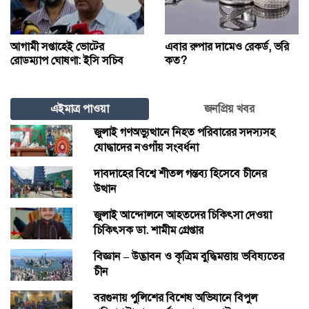
আগামী সপ্তাহেই ভোটের
এবার রুপার দামেও রেকর্ড, ভরি
রোডম্যাপ ঘোষণা: ইসি সচিব
কত?
এইমাত্র পাওয়া
জনপ্রিয় খবর
জুলাই গণঅভ্যুত্থানে নিহত পরিবারের সদস্যসহ
যোদ্ধাদের নওগাঁয় সংবর্ধনা
দাবদাহের বিশ্বে শীতল গন্তব্য হিসেবে চীনের
উত্থান
জুলাই আন্দোলনে আহতদের চিকিৎসা দেওয়া
চিকিৎসক ডা. শামীম গ্রেপ্তার
বিজ্ঞান – উদ্ভাবন ও কৃত্রিম বুদ্ধিমত্তায় ভবিষ্যতের
চীন
বরগুনায় পুলিশের বিশেষ অভিযানে বিপুল