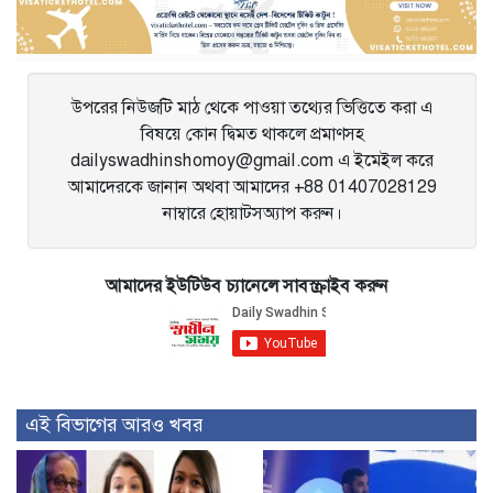
navigation
উপরের নিউজটি মাঠ থেকে পাওয়া তথ্যের ভিত্তিতে করা এ
বিষয়ে কোন দ্বিমত থাকলে প্রমাণসহ
dailyswadhinshomoy@gmail.com এ ইমেইল করে
আমাদেরকে জানান অথবা আমাদের +88 01407028129
নাম্বারে হোয়াটসঅ্যাপ করুন।
আমাদের ইউটিউব চ্যানেলে সাবস্ক্রাইব করুন
এই বিভাগের আরও খবর