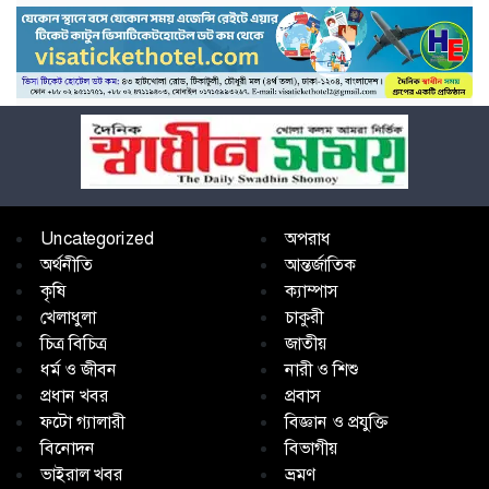
Uncategorized
অপরাধ
অর্থনীতি
আন্তর্জাতিক
কৃষি
ক্যাম্পাস
খেলাধুলা
চাকুরী
চিত্র বিচিত্র
জাতীয়
ধর্ম ও জীবন
নারী ও শিশু
প্রধান খবর
প্রবাস
ফটো গ্যালারী
বিজ্ঞান ও প্রযুক্তি
বিনোদন
বিভাগীয়
ভাইরাল খবর
ভ্রমণ