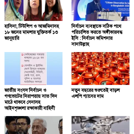
হাসিনা, টিউলিপ ও আজমিনাসহ
নির্বাচন ব্যবস্থাকে সঠিক পথে
১৮ জনের মামলার যুক্তিতর্ক ১৩
পরিচালিত করতে অঙ্গীকারবদ্ধ
জানুয়ারি
ইসি : নির্বাচন কমিশনার
সানাউল্লাহ
জাতীয় সংসদ নির্বাচন ও
নতুন বছরের শুরুতেই বাড়ল
গণভোটের নিরাপত্তায় সাত দিন
এলপি গ্যাসের দাম
মাঠে থাকবে সেনাসহ
আইনশৃঙ্খলা রক্ষাকারী বাহিনী