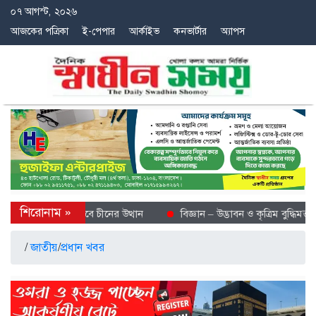
০৭ আগস্ট, ২০২৬
আজকের পত্রিকা
ই-পেপার
আর্কাইভ
কনভার্টার
অ্যাপস
ে শীতল গন্তব্য হিসেবে চীনের উত্থান
বিজ্ঞান – উদ্ভাবন ও কৃত্রিম বুদ্ধিমত্তায়
/
জাতীয়
/
প্রধান খবর