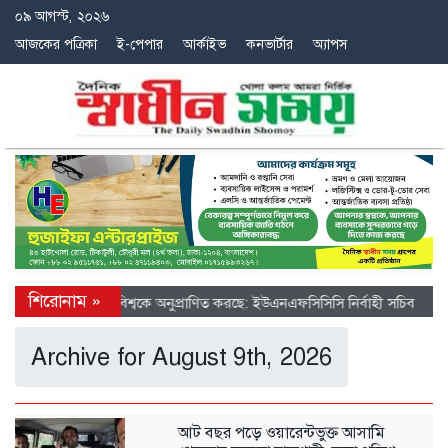
০৯ আগস্ট, ২০২৬
আজকের পত্রিকা
ই-পেপার
আর্কাইভ
কনভার্টার
অ্যাপস
তে চীনের অগ্রগতি বিশ্বকে অনুপ্রাণিত করছে: ইউএনএফসিসিসি নির্বাহী সচিব
Archive for August 9th, 2026
আট বছর পড়ে ওয়ারেন্টভুক্ত আসামি