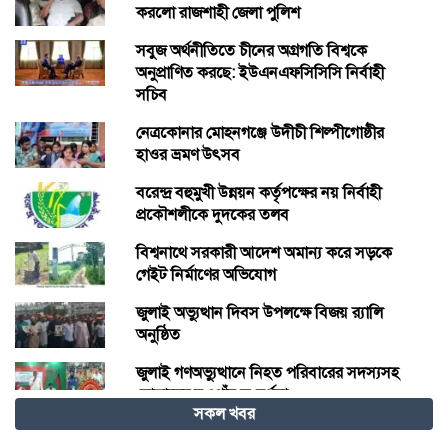
করলো রাজশাহী জেলা পুলিশ
সবুজ অর্থনীতিতে চীনের অগ্রগতি বিশ্বকে
অনুপ্রাণিত করছে: ইউএনএফসিসিসি নির্বাহী
সচিব
নেত্রকোনার মোহনগঞ্জে উদীচী শিল্পীগোষ্ঠীর
হাওর ভ্রমণ উৎসব
বরেন্দ্র বহুমুখী উন্নয়ন কর্তৃপক্ষের নয় নির্বাহী
প্রকৌশলীকে দুদকের তলব
বিশ্বনাথে সরকারী আদেশ অমান্য করে সড়কে
গেইট নির্মাণের অভিযোগ
জুলাই অভ্যুত্থান দিবস উপলক্ষে বিজয় র‍্যালি
অনুষ্ঠিত
জুলাই গণঅভ্যুত্থানে নিহত পরিবারের সদস্যসহ
যোদ্ধাদের নওগাঁয় সংবর্ধনা
সকল খবর
দাবদাহের বিশ্বে শীতল গন্তব্য হিসেবে চীনের