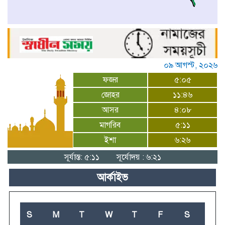
০৯ আগস্ট, ২০২৬
ফজর
৫:০৫
জোহর
১১:৪৬
আসর
৪:০৮
মাগরিব
৫:১১
ইশা
৬:২৬
সূর্যাস্ত: ৫:১১
সূর্যোদয় : ৬:২১
আর্কাইভ
S
M
T
W
T
F
S