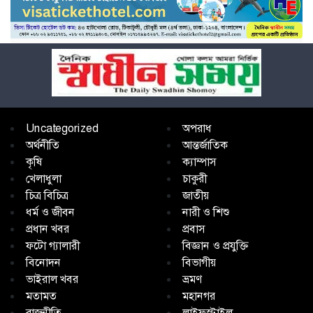
Uncategorized
অপরাধ
অর্থনীতি
আন্তর্জাতিক
কৃষি
ক্যাম্পাস
খেলাধুলা
চাকুরী
চিত্র বিচিত্র
জাতীয়
ধর্ম ও জীবন
নারী ও শিশু
প্রধান খবর
প্রবাস
ফটো গ্যালারী
বিজ্ঞান ও প্রযুক্তি
বিনোদন
বিভাগীয়
ভাইরাল খবর
ভ্রমণ
মতামত
মহানগর
রাজনীতি
লাইফস্টাইল