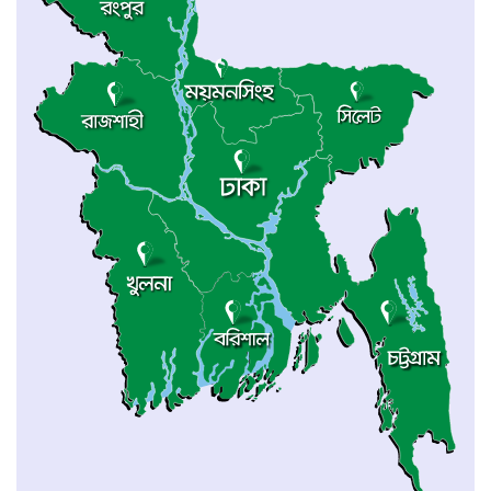
চীনের হস্তশিল্প এখন ইউনেস্কোর বিশ্ব ঐতিহ্য
মেজর হাফিজ অস্থায়ী রাষ্ট্রপতি নির্বাচিত হওয়ায়
তজুমদ্দিনে আনন্দ মিছিল