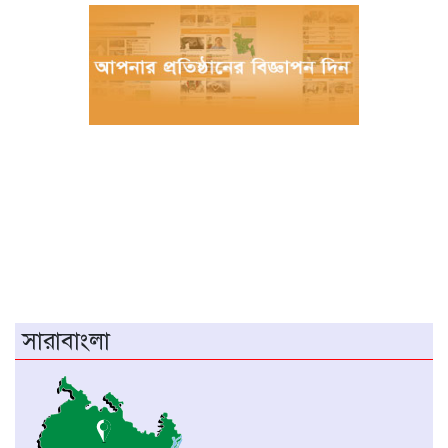
উত্থান
জুলাই আন্দোলনে আহতদের চিকিৎসা দেওয়া
চিকিৎসক ডা. শামীম গ্রেপ্তার
বিজ্ঞান – উদ্ভাবন ও কৃত্রিম বুদ্ধিমত্তায় ভবিষ্যতের
চীন
বরগুনায় পুলিশের বিশেষ অভিযানে বিপুল
পরিমাণ টাকা ও স্বর্ণালংকারসহ আটক ২
মধ্যনগর সীমান্তে বাঙ্গালভিটায় বিজিবির
অভিযানে, ২৮ ভারতীয় গরু ও ১ টি স্টিলবডি
নৌকা আটক
সারাবাংলা
চিতলমারী থানা প্রেসক্লাবের কমিটি ঘোষণা :
সভাপতি শহিদুল হক টিপু, সিনি: সহ সভাপতি
মো: আজাদ খান, সাধারণ সম্পাদক অরুন কুমার
সরকার।