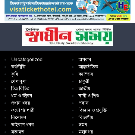
Uncategorized
অপরাধ
অর্থনীতি
আন্তর্জাতিক
কৃষি
ক্যাম্পাস
খেলাধুলা
চাকুরী
চিত্র বিচিত্র
জাতীয়
ধর্ম ও জীবন
নারী ও শিশু
প্রধান খবর
প্রবাস
ফটো গ্যালারী
বিজ্ঞান ও প্রযুক্তি
বিনোদন
বিভাগীয়
ভাইরাল খবর
ভ্রমণ
মতামত
মহানগর