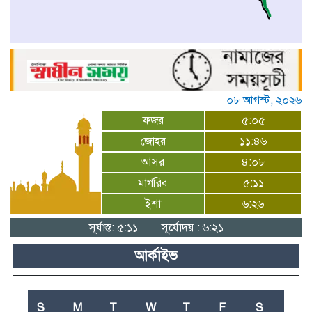
০৮ আগস্ট, ২০২৬
ফজর
৫:০৫
জোহর
১১:৪৬
আসর
৪:০৮
মাগরিব
৫:১১
ইশা
৬:২৬
সূর্যাস্ত: ৫:১১
সূর্যোদয় : ৬:২১
আর্কাইভ
S
M
T
W
T
F
S