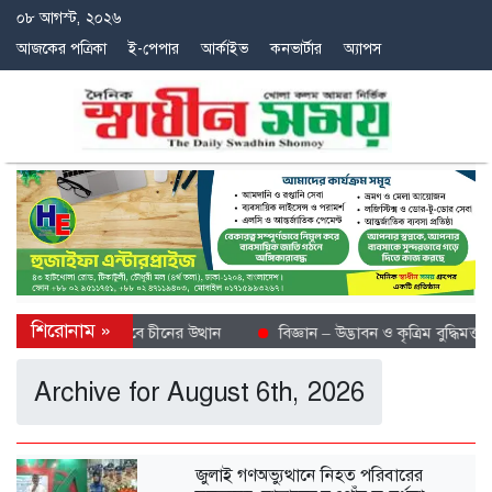
০৮ আগস্ট, ২০২৬
আজকের পত্রিকা
ই-পেপার
আর্কাইভ
কনভার্টার
অ্যাপস
ে শীতল গন্তব্য হিসেবে চীনের উত্থান
বিজ্ঞান – উদ্ভাবন ও কৃত্রিম বুদ্ধিমত্তায় 
Archive for August 6th, 2026
জুলাই গণঅভ্যুত্থানে নিহত পরিবারের