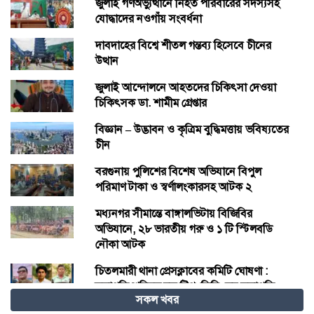
জুলাই গণঅভ্যুত্থানে নিহত পরিবারের সদস্যসহ
যোদ্ধাদের নওগাঁয় সংবর্ধনা
দাবদাহের বিশ্বে শীতল গন্তব্য হিসেবে চীনের
উত্থান
জুলাই আন্দোলনে আহতদের চিকিৎসা দেওয়া
চিকিৎসক ডা. শামীম গ্রেপ্তার
বিজ্ঞান – উদ্ভাবন ও কৃত্রিম বুদ্ধিমত্তায় ভবিষ্যতের
চীন
বরগুনায় পুলিশের বিশেষ অভিযানে বিপুল
পরিমাণ টাকা ও স্বর্ণালংকারসহ আটক ২
মধ্যনগর সীমান্তে বাঙ্গালভিটায় বিজিবির
অভিযানে, ২৮ ভারতীয় গরু ও ১ টি স্টিলবডি
নৌকা আটক
চিতলমারী থানা প্রেসক্লাবের কমিটি ঘোষণা :
সভাপতি শহিদুল হক টিপু, সিনি: সহ সভাপতি
সকল খবর
মো: আজাদ খান, সাধারণ সম্পাদক অরুন কুমার