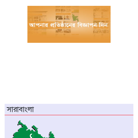
সরকার।
চীনের হস্তশিল্প এখন ইউনেস্কোর বিশ্ব ঐতিহ্য
মেজর হাফিজ অস্থায়ী রাষ্ট্রপতি নির্বাচিত হওয়ায়
তজুমদ্দিনে আনন্দ মিছিল
খুলনার রূপসায় অভিযান চালিয়ে ১০ কেজি
গাঁজাসহ দুইজন মাদক ব্যবসায়ীকে গ্রেফতার
করেছে র‍্যাব-৬
নওগাঁয় পানিতে ডুবে নবদম্পতির মৃত্যু, শয়ন ঘর
থেকে যুবকের মরদেহ উদ্ধার
অধিভুক্ত কলেজগুলোতে সাইবার সিকিউরিটি ক্লাব
সারাবাংলা
গঠনের ঘোষণা জাতীয় বিশ্ববিদ্যালয় ভিসির
বাগেরহাটে স্বাস্থ্য কমপ্লেক্সে আকস্মিক পরিদর্শনে
স্বাস্থ্যমন্ত্রী, অনিয়মে ক্ষোভ প্রকাশ