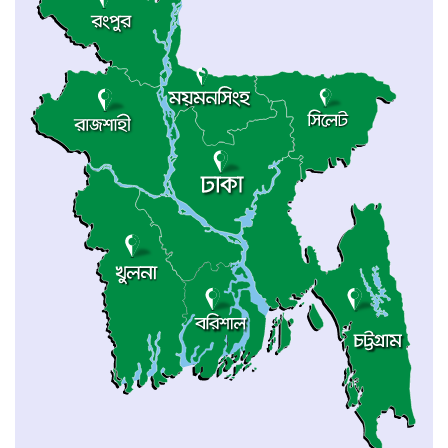
ম্যানিলায় চীন-আসিয়ান পররাষ্ট্রমন্ত্রীদের বৈঠক
‎চট্টগ্রামে প্রথমবারের মতো অনুষ্ঠিত হলো
এনইউএসডিএফ ক্যারিয়ার সম্মেলন ২০২৬