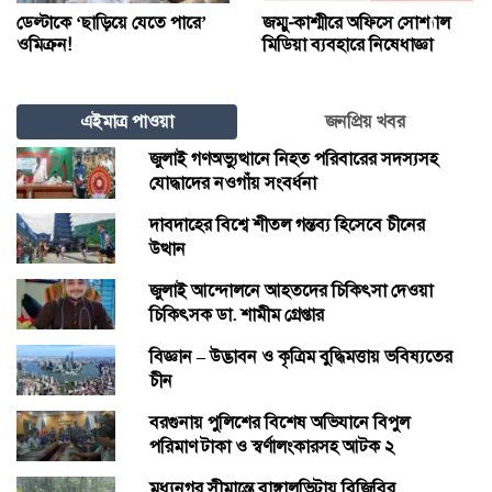
ডেল্টাকে ‘ছাড়িয়ে যেতে পারে’
জম্মু-কাশ্মীরে অফিসে সোশ্যাল
ওমিক্রন!
মিডিয়া ব্যবহারে নিষেধাজ্ঞা
এইমাত্র পাওয়া
জনপ্রিয় খবর
জুলাই গণঅভ্যুত্থানে নিহত পরিবারের সদস্যসহ
যোদ্ধাদের নওগাঁয় সংবর্ধনা
দাবদাহের বিশ্বে শীতল গন্তব্য হিসেবে চীনের
উত্থান
জুলাই আন্দোলনে আহতদের চিকিৎসা দেওয়া
চিকিৎসক ডা. শামীম গ্রেপ্তার
বিজ্ঞান – উদ্ভাবন ও কৃত্রিম বুদ্ধিমত্তায় ভবিষ্যতের
চীন
বরগুনায় পুলিশের বিশেষ অভিযানে বিপুল
পরিমাণ টাকা ও স্বর্ণালংকারসহ আটক ২
মধ্যনগর সীমান্তে বাঙ্গালভিটায় বিজিবির