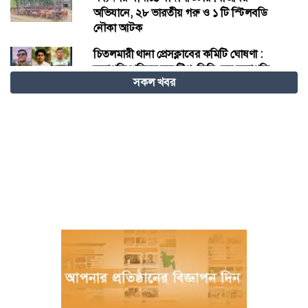
অভিযানে, ২৮ ভারতীয় গরু ও ১ টি স্টিলবডি
নৌকা আটক
চিতলমারী থানা প্রেসক্লাবের কমিটি ঘোষণা :
সভাপতি শহিদুল হক টিপু, সিনি: সহ সভাপতি
সকল খবর
মো: আজাদ খান, সাধারণ সম্পাদক অরুন কুমার
সরকার।
চীনের হস্তশিল্প এখন ইউনেস্কোর বিশ্ব ঐতিহ্য
মেজর হাফিজ অস্থায়ী রাষ্ট্রপতি নির্বাচিত হওয়ায়
তজুমদ্দিনে আনন্দ মিছিল
খুলনার রূপসায় অভিযান চালিয়ে ১০ কেজি
গাঁজাসহ দুইজন মাদক ব্যবসায়ীকে গ্রেফতার
করেছে র‍্যাব-৬
নওগাঁয় পানিতে ডুবে নবদম্পতির মৃত্যু, শয়ন ঘর
থেকে যুবকের মরদেহ উদ্ধার