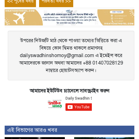
Post
Previous
Next
<< পূর্বের খবর
পরবর্তী খবর >>
entry
entry
navigation
উপরের নিউজটি মাঠ থেকে পাওয়া তথ্যের ভিত্তিতে করা এ
বিষয়ে কোন দ্বিমত থাকলে প্রমাণসহ
dailyswadhinshomoy@gmail.com এ ইমেইল করে
আমাদেরকে জানান অথবা আমাদের +88 01407028129
নাম্বারে হোয়াটসঅ্যাপ করুন।
আমাদের ইউটিউব চ্যানেলে সাবস্ক্রাইব করুন
এই বিভাগের আরও খবর