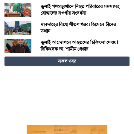
জুলাই গণঅভ্যুত্থানে নিহত পরিবারের সদস্যসহ
যোদ্ধাদের নওগাঁয় সংবর্ধনা
দাবদাহের বিশ্বে শীতল গন্তব্য হিসেবে চীনের
উত্থান
জুলাই আন্দোলনে আহতদের চিকিৎসা দেওয়া
চিকিৎসক ডা. শামীম গ্রেপ্তার
সকল খবর
বিজ্ঞান – উদ্ভাবন ও কৃত্রিম বুদ্ধিমত্তায় ভবিষ্যতের
চীন
বরগুনায় পুলিশের বিশেষ অভিযানে বিপুল
পরিমাণ টাকা ও স্বর্ণালংকারসহ আটক ২
মধ্যনগর সীমান্তে বাঙ্গালভিটায় বিজিবির
অভিযানে, ২৮ ভারতীয় গরু ও ১ টি স্টিলবডি
নৌকা আটক
চিতলমারী থানা প্রেসক্লাবের কমিটি ঘোষণা :
সভাপতি শহিদুল হক টিপু, সিনি: সহ সভাপতি