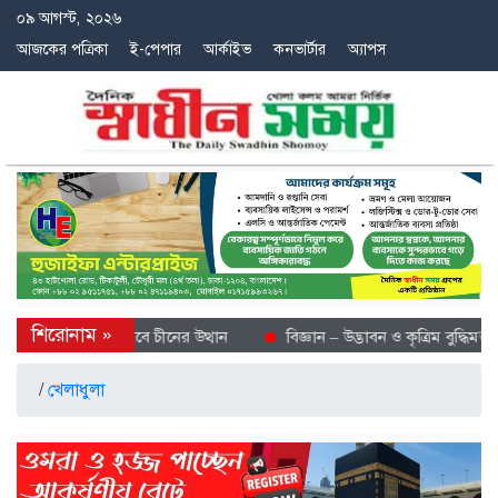
০৯ আগস্ট, ২০২৬
আজকের পত্রিকা
ই-পেপার
আর্কাইভ
কনভার্টার
অ্যাপস
বে শীতল গন্তব্য হিসেবে চীনের উত্থান
বিজ্ঞান – উদ্ভাবন ও কৃত্রিম বুদ্ধিমত্তায়
/
খেলাধুলা