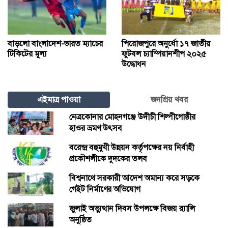
বাড়লো বাংলাদেশ-ভারত ম্যাচের
পিরোজপুরে অনুর্ধো ১৭ জাতীয়
টিকিটের মূল্য
ফুটবল চ্যাম্পিয়ানশীপ ২০২৫
উদ্ধোধন
এইমাত্র পাওয়া
জনপ্রিয় খবর
নেত্রকোনার মোহনগঞ্জে উদীচী শিল্পীগোষ্ঠীর
হাওর ভ্রমণ উৎসব
বরেন্দ্র বহুমুখী উন্নয়ন কর্তৃপক্ষের নয় নির্বাহী
প্রকৌশলীকে দুদকের তলব
বিশ্বনাথে সরকারী আদেশ অমান্য করে সড়কে
গেইট নির্মাণের অভিযোগ
জুলাই অভ্যুত্থান দিবস উপলক্ষে বিজয় র‍্যালি
অনুষ্ঠিত