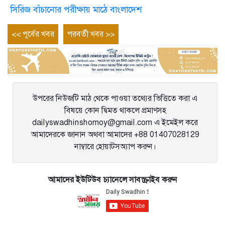
সিরিজ বাঁচানোর পরীক্ষায় মাঠে বাংলাদেশ
Post
Previous
Next
<< পূর্বের খবর
পরবর্তী খবর >>
entry
entry
navigation
উপরের নিউজটি মাঠ থেকে পাওয়া তথ্যের ভিত্তিতে করা এ
বিষয়ে কোন দ্বিমত থাকলে প্রমাণসহ
dailyswadhinshomoy@gmail.com এ ইমেইল করে
আমাদেরকে জানান অথবা আমাদের +88 01407028129
নাম্বারে হোয়াটসঅ্যাপ করুন।
আমাদের ইউটিউব চ্যানেলে সাবস্ক্রাইব করুন