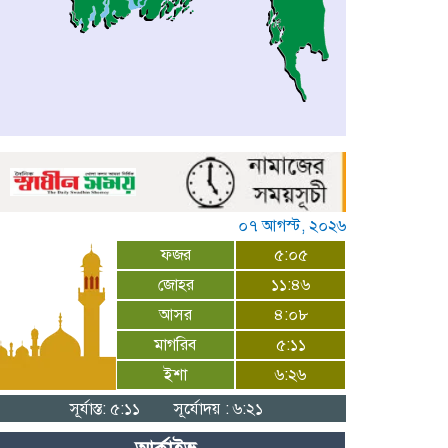
০৭ আগস্ট, ২০২৬
ফজর
৫:০৫
জোহর
১১:৪৬
আসর
৪:০৮
মাগরিব
৫:১১
ইশা
৬:২৬
সূর্যাস্ত: ৫:১১
সূর্যোদয় : ৬:২১