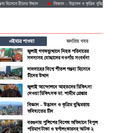
িসেবে চীনের উত্থান
বিজ্ঞান – উদ্ভাবন ও কৃত্রিম বুদ্ধিমত্তায় ভবিষ্যতের চীন
এইমাত্র পাওয়া
জনপ্রিয় খবর
জুলাই গণঅভ্যুত্থানে নিহত পরিবারের
সদস্যসহ যোদ্ধাদের নওগাঁয় সংবর্ধনা
দাবদাহের বিশ্বে শীতল গন্তব্য হিসেবে
চীনের উত্থান
জুলাই আন্দোলনে আহতদের চিকিৎসা
দেওয়া চিকিৎসক ডা. শামীম গ্রেপ্তার
বিজ্ঞান – উদ্ভাবন ও কৃত্রিম বুদ্ধিমত্তায়
ভবিষ্যতের চীন
বরগুনায় পুলিশের বিশেষ অভিযানে বিপুল
পরিমাণ টাকা ও স্বর্ণালংকারসহ আটক ২