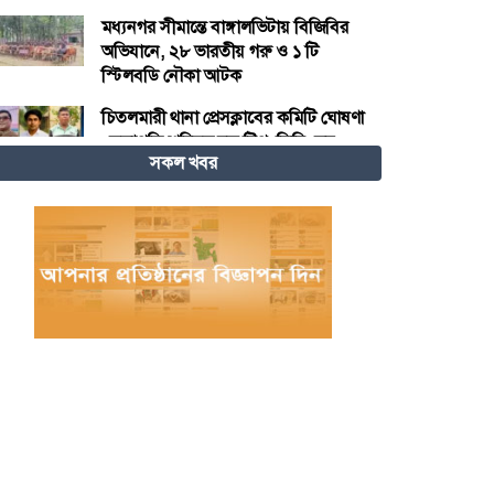
মধ্যনগর সীমান্তে বাঙ্গালভিটায় বিজিবির
অভিযানে, ২৮ ভারতীয় গরু ও ১ টি
স্টিলবডি নৌকা আটক
চিতলমারী থানা প্রেসক্লাবের কমিটি ঘোষণা
: সভাপতি শহিদুল হক টিপু, সিনি: সহ
সকল খবর
সভাপতি মো: আজাদ খান, সাধারণ
সম্পাদক অরুন কুমার সরকার।
চীনের হস্তশিল্প এখন ইউনেস্কোর বিশ্ব
ঐতিহ্য
মেজর হাফিজ অস্থায়ী রাষ্ট্রপতি নির্বাচিত
হওয়ায় তজুমদ্দিনে আনন্দ মিছিল
খুলনার রূপসায় অভিযান চালিয়ে ১০
কেজি গাঁজাসহ দুইজন মাদক ব্যবসায়ীকে
গ্রেফতার করেছে র‍্যাব-৬
নওগাঁয় পানিতে ডুবে নবদম্পতির মৃত্যু,