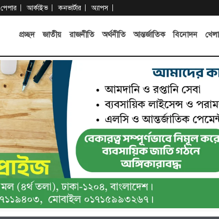
-পেপার
আর্কাইভ
কনভার্টার
অ্যাপস
প্রচ্ছদ
জাতীয়
রাজনীতি
অর্থনীতি
আন্তর্জাতিক
বিনোদন
খেলা