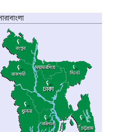
শয়ন ঘর থেকে যুবকের মরদেহ উদ্ধার
অধিভুক্ত কলেজগুলোতে সাইবার
সারাবাংলা
সিকিউরিটি ক্লাব গঠনের ঘোষণা জাতীয়
বিশ্ববিদ্যালয় ভিসির
বাগেরহাটে স্বাস্থ্য কমপ্লেক্সে আকস্মিক
পরিদর্শনে স্বাস্থ্যমন্ত্রী, অনিয়মে ক্ষোভ
প্রকাশ
ম্যানিলায় চীন-আসিয়ান পররাষ্ট্রমন্ত্রীদের
বৈঠক
‎চট্টগ্রামে প্রথমবারের মতো অনুষ্ঠিত হলো
এনইউএসডিএফ ক্যারিয়ার সম্মেলন
২০২৬