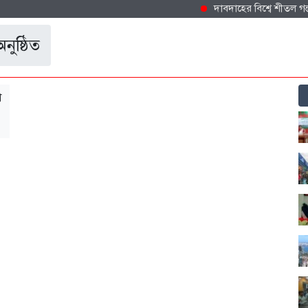
দাবদাহের বিশ্বে শীতল গন্তব্য হ
নুষ্ঠিত
া