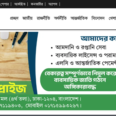
-পেপার
আর্কাইভ
কনভার্টার
অ্যাপস
প্রচ্ছদ
জাতীয়
রাজনীতি
অর্থনীতি
আন্তর্জাতিক
বিনোদন
খেলা