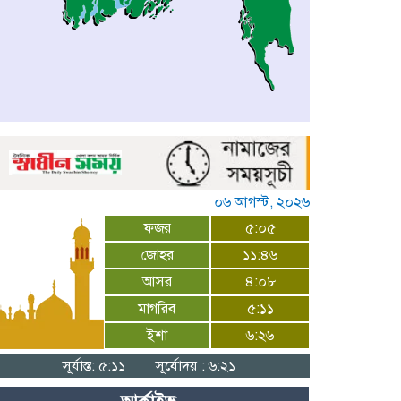
০৬ আগস্ট, ২০২৬
ফজর
৫:০৫
জোহর
১১:৪৬
আসর
৪:০৮
মাগরিব
৫:১১
ইশা
৬:২৬
সূর্যাস্ত: ৫:১১
সূর্যোদয় : ৬:২১