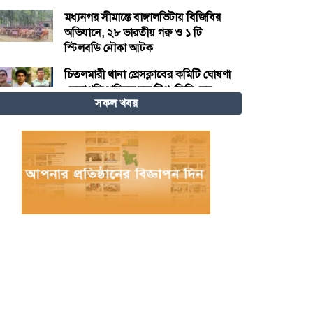
মধ্যনগর সীমান্তে বাঙ্গালভিটায় বিজিবির
অভিযানে, ২৮ ভারতীয় গরু ও ১ টি
স্টিলবডি নৌকা আটক
চিতলমারী থানা প্রেসক্লাবের কমিটি ঘোষণা
: সভাপতি শহিদুল হক টিপু, সিনি: সহ
সকল খবর
সভাপতি মো: আজাদ খান, সাধারণ
সম্পাদক অরুন কুমার সরকার।
চীনের হস্তশিল্প এখন ইউনেস্কোর বিশ্ব
ঐতিহ্য
মেজর হাফিজ অস্থায়ী রাষ্ট্রপতি নির্বাচিত
হওয়ায় তজুমদ্দিনে আনন্দ মিছিল
খুলনার রূপসায় অভিযান চালিয়ে ১০
কেজি গাঁজাসহ দুইজন মাদক ব্যবসায়ীকে
গ্রেফতার করেছে র‍্যাব-৬
নওগাঁয় পানিতে ডুবে নবদম্পতির মৃত্যু,