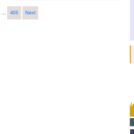
…
405
Next