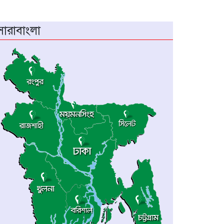
শয়ন ঘর থেকে যুবকের মরদেহ উদ্ধার
অধিভুক্ত কলেজগুলোতে সাইবার
সারাবাংলা
সিকিউরিটি ক্লাব গঠনের ঘোষণা জাতীয়
বিশ্ববিদ্যালয় ভিসির
বাগেরহাটে স্বাস্থ্য কমপ্লেক্সে আকস্মিক
পরিদর্শনে স্বাস্থ্যমন্ত্রী, অনিয়মে ক্ষোভ
প্রকাশ
ম্যানিলায় চীন-আসিয়ান পররাষ্ট্রমন্ত্রীদের
বৈঠক
‎চট্টগ্রামে প্রথমবারের মতো অনুষ্ঠিত হলো
এনইউএসডিএফ ক্যারিয়ার সম্মেলন
২০২৬