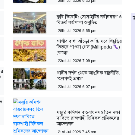
25th Jul 2026 6:20 pm
কুবি ডিবেটিং সোসাইটির নবীনবরণ ও
বিতর্ক কর্মশালা অনুষ্ঠিত
25th Jul 2026 5:55 pm
শার্শার বাগা আঁচড়া কাচ্চি ঘরে খিচুড়ির
ভিতরে পাওয়া গেল (Millipeda
)
কেন্নো!
23rd Jul 2026 7:09 pm
ের
প্রাচীন দর্শন থেকে আধুনিক রাষ্ট্রনীতি:
ে
‘জনগণই প্রথম’
23rd Jul 2026 6:07 pm
্র
মজুরি কমিশন বাস্তবায়নসহ তিন দফা
দাবিতে রাজশাহী চিনিকল শ্রমিকদের
আন্দোলন
21st Jul 2026 7:45 pm