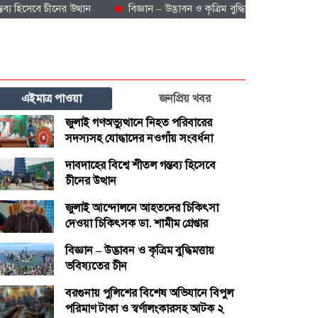
সেবে চীনের উত্থান
বিজ্ঞান – উদ্ভাবন ও কৃত্রিম বুদ্ধিমত্তায় ভবিষ্যতের চীন
এইমাত্র পাওয়া
জনপ্রিয় খবর
জুলাই গণঅভ্যুত্থানে নিহত পরিবারের
সদস্যসহ যোদ্ধাদের নওগাঁয় সংবর্ধনা
দাবদাহের বিশ্বে শীতল গন্তব্য হিসেবে
চীনের উত্থান
জুলাই আন্দোলনে আহতদের চিকিৎসা
দেওয়া চিকিৎসক ডা. শামীম গ্রেপ্তার
বিজ্ঞান – উদ্ভাবন ও কৃত্রিম বুদ্ধিমত্তায়
ভবিষ্যতের চীন
বরগুনায় পুলিশের বিশেষ অভিযানে বিপুল
পরিমাণ টাকা ও স্বর্ণালংকারসহ আটক ২