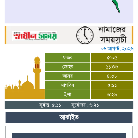
০৬ আগস্ট, ২০২৬
ফজর
৫:০৫
জোহর
১১:৪৬
আসর
৪:০৮
মাগরিব
৫:১১
ইশা
৬:২৬
সূর্যাস্ত: ৫:১১
সূর্যোদয় : ৬:২১
আর্কাইভ