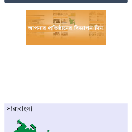
নওগাঁয় পানিতে ডুবে নবদম্পতির মৃত্যু, শয়ন ঘর
থেকে যুবকের মরদেহ উদ্ধার
অধিভুক্ত কলেজগুলোতে সাইবার সিকিউরিটি ক্লাব
গঠনের ঘোষণা জাতীয় বিশ্ববিদ্যালয় ভিসির
বাগেরহাটে স্বাস্থ্য কমপ্লেক্সে আকস্মিক পরিদর্শনে
স্বাস্থ্যমন্ত্রী, অনিয়মে ক্ষোভ প্রকাশ
ম্যানিলায় চীন-আসিয়ান পররাষ্ট্রমন্ত্রীদের বৈঠক
‎চট্টগ্রামে প্রথমবারের মতো অনুষ্ঠিত হলো
এনইউএসডিএফ ক্যারিয়ার সম্মেলন ২০২৬
এআই নিয়ন্ত্রণে আন্তর্জাতিক চুক্তির প্রয়োজন:
সারাবাংলা
সুইডিশ অধ্যাপক
গাজীপুর মহানগর কৃষকদলের পূর্ণাঙ্গ কমিটি
অনুমোদন