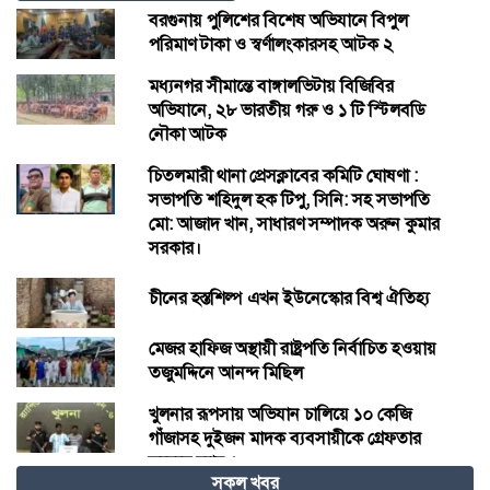
বরগুনায় পুলিশের বিশেষ অভিযানে বিপুল
পরিমাণ টাকা ও স্বর্ণালংকারসহ আটক ২
মধ্যনগর সীমান্তে বাঙ্গালভিটায় বিজিবির
অভিযানে, ২৮ ভারতীয় গরু ও ১ টি স্টিলবডি
নৌকা আটক
চিতলমারী থানা প্রেসক্লাবের কমিটি ঘোষণা :
সভাপতি শহিদুল হক টিপু, সিনি: সহ সভাপতি
মো: আজাদ খান, সাধারণ সম্পাদক অরুন কুমার
সরকার।
চীনের হস্তশিল্প এখন ইউনেস্কোর বিশ্ব ঐতিহ্য
মেজর হাফিজ অস্থায়ী রাষ্ট্রপতি নির্বাচিত হওয়ায়
তজুমদ্দিনে আনন্দ মিছিল
খুলনার রূপসায় অভিযান চালিয়ে ১০ কেজি
গাঁজাসহ দুইজন মাদক ব্যবসায়ীকে গ্রেফতার
করেছে র‍্যাব-৬
সকল খবর