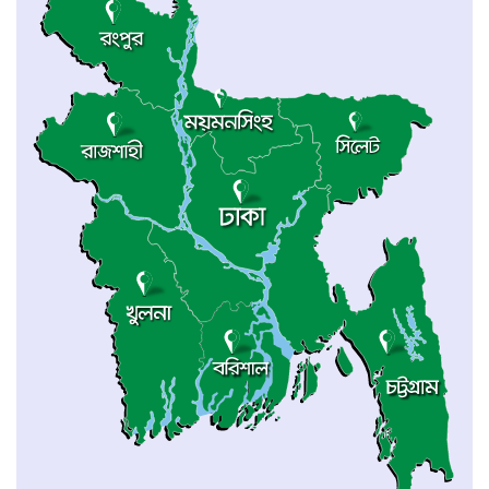
কুবি ডিবেটিং সোসাইটির নবীনবরণ ও বিতর্ক
কর্মশালা অনুষ্ঠিত
এইচএসসি পরীক্ষার্থী ইকনকে জেলা প্রশাসকের
আর্থিক সহায়তা