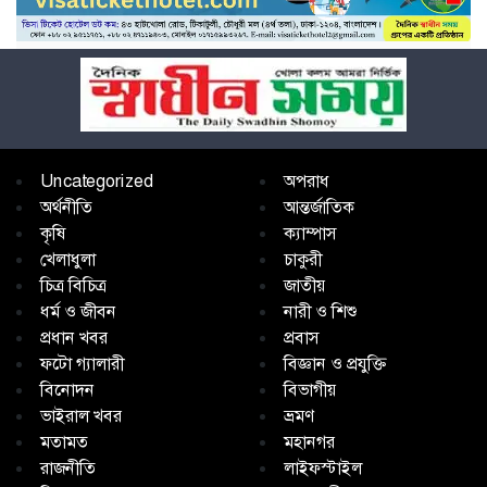
Uncategorized
অপরাধ
অর্থনীতি
আন্তর্জাতিক
কৃষি
ক্যাম্পাস
খেলাধুলা
চাকুরী
চিত্র বিচিত্র
জাতীয়
ধর্ম ও জীবন
নারী ও শিশু
প্রধান খবর
প্রবাস
ফটো গ্যালারী
বিজ্ঞান ও প্রযুক্তি
বিনোদন
বিভাগীয়
ভাইরাল খবর
ভ্রমণ
মতামত
মহানগর
রাজনীতি
লাইফস্টাইল