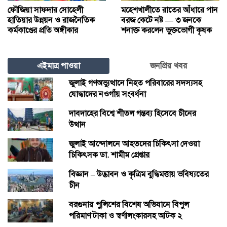
ফৌজিয়া সাফদার সোহেলী
মহেশখালীতে রাতের আঁধারে পান
হাতিয়ার উন্নয়ন ও রাজনৈতিক
বরজ কেটে নষ্ট — ৩ জনকে
কর্মকাণ্ডের প্রতি অঙ্গীকার
শনাক্ত করলেন ভুক্তভোগী কৃষক
এইমাত্র পাওয়া
জনপ্রিয় খবর
জুলাই গণঅভ্যুত্থানে নিহত পরিবারের সদস্যসহ
যোদ্ধাদের নওগাঁয় সংবর্ধনা
দাবদাহের বিশ্বে শীতল গন্তব্য হিসেবে চীনের
উত্থান
জুলাই আন্দোলনে আহতদের চিকিৎসা দেওয়া
চিকিৎসক ডা. শামীম গ্রেপ্তার
বিজ্ঞান – উদ্ভাবন ও কৃত্রিম বুদ্ধিমত্তায় ভবিষ্যতের
চীন
বরগুনায় পুলিশের বিশেষ অভিযানে বিপুল
পরিমাণ টাকা ও স্বর্ণালংকারসহ আটক ২