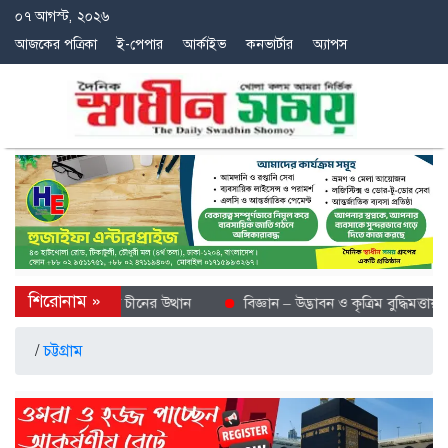
০৭ আগস্ট, ২০২৬
আজকের পত্রিকা
ই-পেপার
আর্কাইভ
কনভার্টার
অ্যাপস
ীতল গন্তব্য হিসেবে চীনের উত্থান
বিজ্ঞান – উদ্ভাবন ও কৃত্রিম বুদ্ধিমত্তায় ভবি
/
চট্টগ্রাম