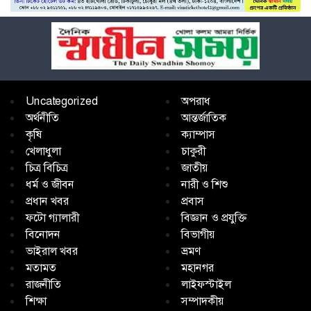
Uncategorized
অপরাধ
অর্থনীতি
আন্তর্জাতিক
কৃষি
ক্যাম্পাস
খেলাধুলা
চাকুরী
চিত্র বিচিত্র
জাতীয়
ধর্ম ও জীবন
নারী ও শিশু
প্রধান খবর
প্রবাস
ফটো গ্যালারী
বিজ্ঞান ও প্রযুক্তি
বিনোদন
বিভাগীয়
ভাইরাল খবর
ভ্রমণ
মতামত
মহানগর
রাজনীতি
লাইফস্টাইল
শিক্ষা
সম্পাদকীয়