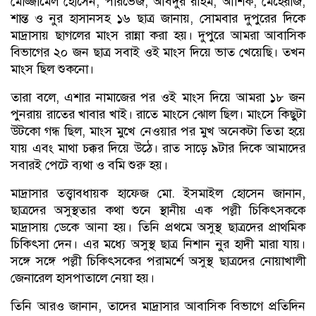
মোজ্জামেল হোসেন, পারভেজ, আবদুর রহিম, আশিক, মেহেরাজ,
শান্ত ও নুর হাসানসহ ১৬ ছাত্র জানায়, সোমবার দুপুরের দিকে
মাদ্রাসায় ছাগলের মাংস রান্না করা হয়। দুপুরে আমরা আবাসিক
বিভাগের ২০ জন ছাত্র সবাই ওই মাংস দিয়ে ভাত খেয়েছি। তখন
মাংস ছিল শুকনো।
তারা বলে, এশার নামাজের পর ওই মাংস দিয়ে আমরা ১৮ জন
পুনরায় রাতের খাবার খাই। রাতে মাংসে ঝোল ছিল। মাংসে কিছুটা
উটকো গন্ধ ছিল, মাংস মুখে নেওয়ার পর মুখ অনেকটা তিতা হয়ে
যায় এবং মাথা চক্কর দিয়ে উঠে। রাত সাড়ে ৯টার দিকে আমাদের
সবারই পেটে ব্যথা ও বমি শুরু হয়।
মাদ্রাসার তত্ত্বাবধায়ক হাফেজ মো. ইসমাইল হোসেন জানান,
ছাত্রদের অসুস্থতার কথা শুনে স্থানীয় এক পল্লী চিকিৎসককে
মাদ্রাসায় ডেকে আনা হয়। তিনি প্রথমে অসুস্থ ছাত্রদের প্রাথমিক
চিকিৎসা দেন। এর মধ্যে অসুস্থ ছাত্র নিশান নুর হাদী মারা যায়।
সঙ্গে সঙ্গে পল্লী চিকিৎসকের পরামর্শে অসুস্থ ছাত্রদের নোয়াখালী
জেনারেল হাসপাতালে নেয়া হয়।
তিনি আরও জানান, তাদের মাদ্রাসার আবাসিক বিভাগে প্রতিদিন