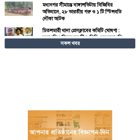
মধ্যনগর সীমান্তে বাঙ্গালভিটায় বিজিবির
অভিযানে, ২৮ ভারতীয় গরু ও ১ টি স্টিলবডি
নৌকা আটক
চিতলমারী থানা প্রেসক্লাবের কমিটি ঘোষণা :
সভাপতি শহিদুল হক টিপু, সিনি: সহ সভাপতি
সকল খবর
মো: আজাদ খান, সাধারণ সম্পাদক অরুন কুমার
সরকার।
চীনের হস্তশিল্প এখন ইউনেস্কোর বিশ্ব ঐতিহ্য
মেজর হাফিজ অস্থায়ী রাষ্ট্রপতি নির্বাচিত হওয়ায়
তজুমদ্দিনে আনন্দ মিছিল
খুলনার রূপসায় অভিযান চালিয়ে ১০ কেজি
গাঁজাসহ দুইজন মাদক ব্যবসায়ীকে গ্রেফতার
করেছে র‍্যাব-৬
নওগাঁয় পানিতে ডুবে নবদম্পতির মৃত্যু, শয়ন ঘর
থেকে যুবকের মরদেহ উদ্ধার