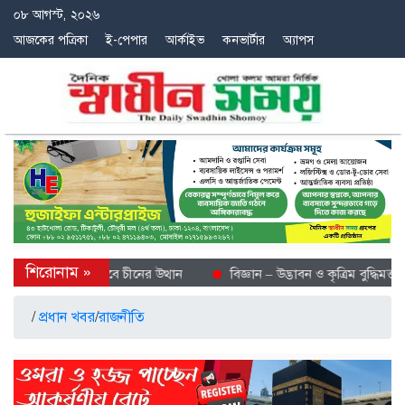
০৮ আগস্ট, ২০২৬
আজকের পত্রিকা
ই-পেপার
আর্কাইভ
কনভার্টার
অ্যাপস
 শীতল গন্তব্য হিসেবে চীনের উত্থান
বিজ্ঞান – উদ্ভাবন ও কৃত্রিম বুদ্ধিমত্তায় 
/
প্রধান খবর
/
রাজনীতি