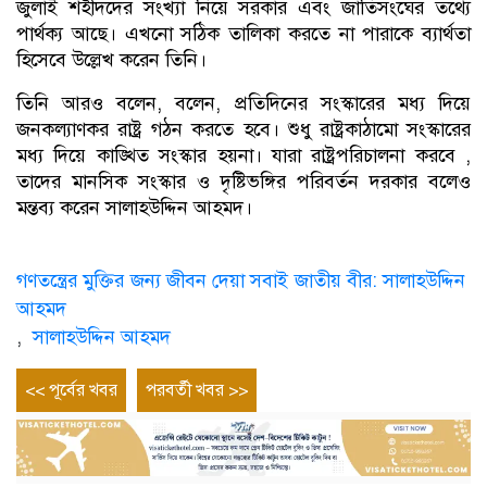
জুলাই শহীদদের সংখ্যা নিয়ে সরকার এবং জাতিসংঘের তথ্যে
পার্থক্য আছে। এখনো সঠিক তালিকা করতে না পারাকে ব্যার্থতা
হিসেবে উল্লেখ করেন তিনি।
তিনি আরও বলেন, বলেন, প্রতিদিনের সংস্কারের মধ্য দিয়ে
জনকল্যাণকর রাষ্ট্র গঠন করতে হবে। শুধু রাষ্ট্রকাঠামো সংস্কারের
মধ্য দিয়ে কাঙ্খিত সংস্কার হয়না। যারা রাষ্ট্রপরিচালনা করবে ,
তাদের মানসিক সংস্কার ও দৃষ্টিভঙ্গির পরিবর্তন দরকার বলেও
মন্তব্য করেন সালাহউদ্দিন আহমদ।
গণতন্ত্রের মুক্তির জন্য জীবন দেয়া সবাই জাতীয় বীর: সালাহউদ্দিন
আহমদ
,
সালাহউদ্দিন আহমদ
Post
Previous
Next
<< পূর্বের খবর
পরবর্তী খবর >>
entry
entry
navigation