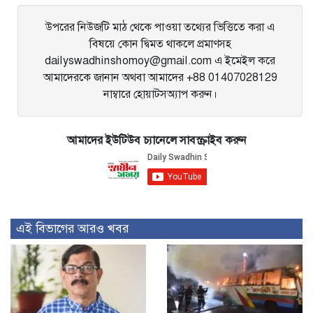
উপরের নিউজটি মাঠ থেকে পাওয়া তথ্যের ভিত্তিতে করা এ
বিষয়ে কোন দ্বিমত থাকলে প্রমাণসহ
dailyswadhinshomoy@gmail.com এ ইমেইল করে
আমাদেরকে জানান অথবা আমাদের +88 01407028129
নাম্বারে হোয়াটসঅ্যাপ করুন।
আমাদের ইউটিউব চ্যানেলে সাবস্ক্রাইব করুন
এই বিভাগের আরও খবর