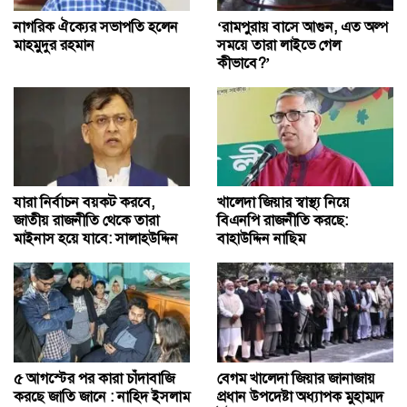
নাগরিক ঐক্যের সভাপতি হলেন
‘রামপুরায় বাসে আগুন, এত অল্প
মাহমুদুর রহমান
সময়ে তারা লাইভে গেল
কীভাবে?’
যারা নির্বাচন বয়কট করবে,
খালেদা জিয়ার স্বাস্থ্য নিয়ে
জাতীয় রাজনীতি থেকে তারা
বিএনপি রাজনীতি করছে:
মাইনাস হয়ে যাবে: সালাহউদ্দিন
বাহাউদ্দিন নাছিম
৫ আগস্টের পর কারা চাঁদাবাজি
বেগম খালেদা জিয়ার জানাজায়
করছে জাতি জানে : নাহিদ ইসলাম
প্রধান উপদেষ্টা অধ্যাপক মুহাম্মদ