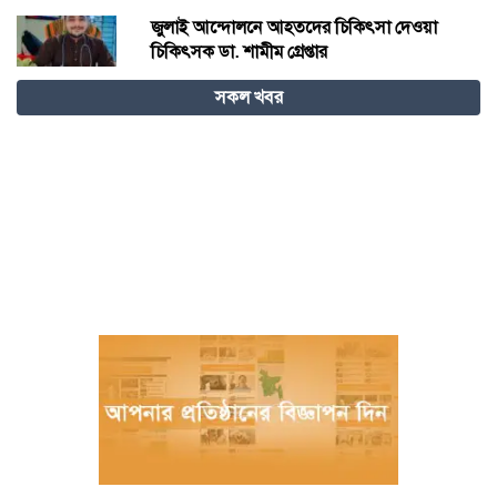
জুলাই আন্দোলনে আহতদের চিকিৎসা দেওয়া
চিকিৎসক ডা. শামীম গ্রেপ্তার
সকল খবর
বিজ্ঞান – উদ্ভাবন ও কৃত্রিম বুদ্ধিমত্তায় ভবিষ্যতের
চীন
বরগুনায় পুলিশের বিশেষ অভিযানে বিপুল
পরিমাণ টাকা ও স্বর্ণালংকারসহ আটক ২
মধ্যনগর সীমান্তে বাঙ্গালভিটায় বিজিবির
অভিযানে, ২৮ ভারতীয় গরু ও ১ টি স্টিলবডি
নৌকা আটক
চিতলমারী থানা প্রেসক্লাবের কমিটি ঘোষণা :
সভাপতি শহিদুল হক টিপু, সিনি: সহ সভাপতি
মো: আজাদ খান, সাধারণ সম্পাদক অরুন কুমার
সরকার।
চীনের হস্তশিল্প এখন ইউনেস্কোর বিশ্ব ঐতিহ্য