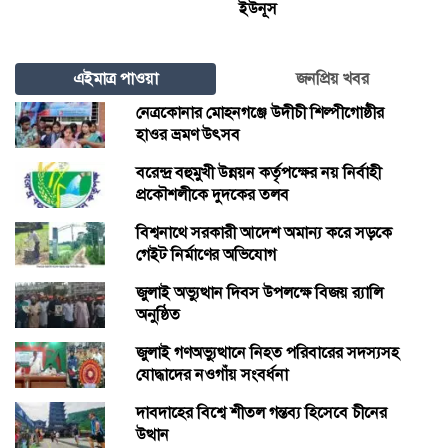
ইউনূস
এইমাত্র পাওয়া
জনপ্রিয় খবর
নেত্রকোনার মোহনগঞ্জে উদীচী শিল্পীগোষ্ঠীর
হাওর ভ্রমণ উৎসব
বরেন্দ্র বহুমুখী উন্নয়ন কর্তৃপক্ষের নয় নির্বাহী
প্রকৌশলীকে দুদকের তলব
বিশ্বনাথে সরকারী আদেশ অমান্য করে সড়কে
গেইট নির্মাণের অভিযোগ
জুলাই অভ্যুত্থান দিবস উপলক্ষে বিজয় র‍্যালি
অনুষ্ঠিত
জুলাই গণঅভ্যুত্থানে নিহত পরিবারের সদস্যসহ
যোদ্ধাদের নওগাঁয় সংবর্ধনা
দাবদাহের বিশ্বে শীতল গন্তব্য হিসেবে চীনের
উত্থান