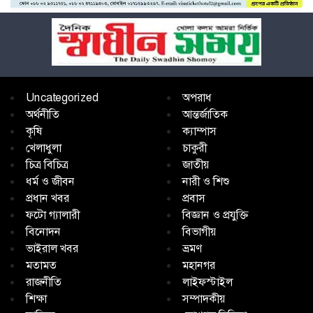
Uncategorized
অপরাধ
অর্থনীতি
আন্তর্জাতিক
কৃষি
ক্যাম্পাস
খেলাধুলা
চাকুরী
চিত্র বিচিত্র
জাতীয়
ধর্ম ও জীবন
নারী ও শিশু
প্রধান খবর
প্রবাস
ফটো গ্যালারী
বিজ্ঞান ও প্রযুক্তি
বিনোদন
বিভাগীয়
ভাইরাল খবর
ভ্রমণ
মতামত
মহানগর
রাজনীতি
লাইফস্টাইল
শিক্ষা
সম্পাদকীয়