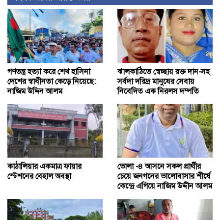
গণতন্ত্র হত্যা করে শেখ হাসিনা
ঝালকাঠিতে স্বেচ্ছায় রক্ত দান-সহ
দেশের স্বাধীনতা কেড়ে নিয়েছে:
সর্বদা দরিদ্র মানুষের সেবায়
নাজিম উদ্দিন আলম
নিবেদিত এক নিরলস দম্পতি
কাঠালিয়ার একমাত্র ফায়ার
ভোলা -৪ আসনে সকল প্রার্থীর
স্টেশনের বেহাল অবস্থা
চেয়ে জনগনের ভালোবাসার শীর্ষে
কেন্দ্রে এগিয়ে নাজিম উদ্দীন আলম