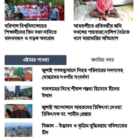
বরিশাল বিশ্ববিদ্যালয়ের
আমতলীতে প্রতিবন্ধীর জমি
শিক্ষার্থীদের তিন দফা দাবিতে
দখলের পায়তারা,সালিশ বৈঠকে
মানববন্ধন ও সড়ক অবরোধ
বসে মারামারির অভিযোগ
এইমাত্র পাওয়া
জনপ্রিয় খবর
জুলাই গণঅভ্যুত্থানে নিহত পরিবারের সদস্যসহ
যোদ্ধাদের নওগাঁয় সংবর্ধনা
দাবদাহের বিশ্বে শীতল গন্তব্য হিসেবে চীনের
উত্থান
জুলাই আন্দোলনে আহতদের চিকিৎসা দেওয়া
চিকিৎসক ডা. শামীম গ্রেপ্তার
বিজ্ঞান – উদ্ভাবন ও কৃত্রিম বুদ্ধিমত্তায় ভবিষ্যতের
চীন