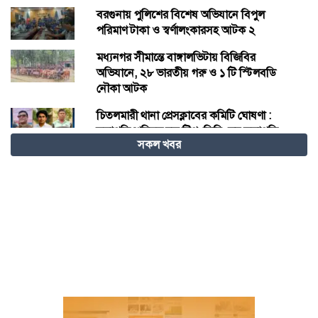
বরগুনায় পুলিশের বিশেষ অভিযানে বিপুল
পরিমাণ টাকা ও স্বর্ণালংকারসহ আটক ২
মধ্যনগর সীমান্তে বাঙ্গালভিটায় বিজিবির
অভিযানে, ২৮ ভারতীয় গরু ও ১ টি স্টিলবডি
নৌকা আটক
চিতলমারী থানা প্রেসক্লাবের কমিটি ঘোষণা :
সভাপতি শহিদুল হক টিপু, সিনি: সহ সভাপতি
সকল খবর
মো: আজাদ খান, সাধারণ সম্পাদক অরুন কুমার
সরকার।
চীনের হস্তশিল্প এখন ইউনেস্কোর বিশ্ব ঐতিহ্য
মেজর হাফিজ অস্থায়ী রাষ্ট্রপতি নির্বাচিত হওয়ায়
তজুমদ্দিনে আনন্দ মিছিল
খুলনার রূপসায় অভিযান চালিয়ে ১০ কেজি
গাঁজাসহ দুইজন মাদক ব্যবসায়ীকে গ্রেফতার
করেছে র‍্যাব-৬