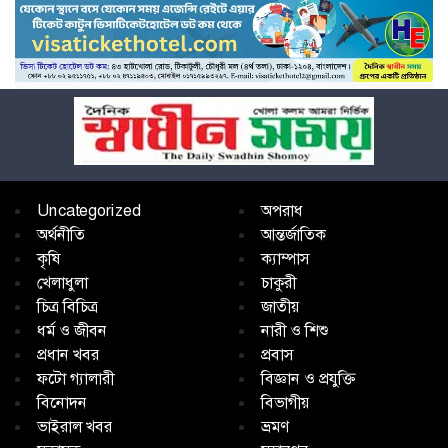
Uncategorized
অপরাধ
অর্থনীতি
আন্তর্জাতিক
কৃষি
ক্যাম্পাস
খেলাধুলা
চাকুরী
চিত্র বিচিত্র
জাতীয়
ধর্ম ও জীবন
নারী ও শিশু
প্রধান খবর
প্রবাস
ফটো গ্যালারী
বিজ্ঞান ও প্রযুক্তি
বিনোদন
বিভাগীয়
ভাইরাল খবর
ভ্রমণ