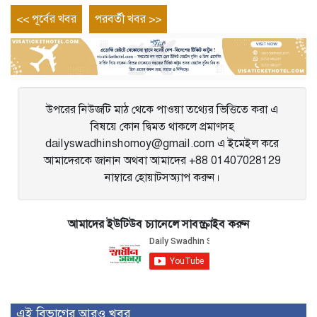
Post
Previous
Next
<< পূর্বের খবর
পরবর্তী খবর >>
entry
entry
navigation
উপরের নিউজটি মাঠ থেকে পাওয়া তথ্যের ভিত্তিতে করা এ
বিষয়ে কোন দ্বিমত থাকলে প্রমাণসহ
dailyswadhinshomoy@gmail.com এ ইমেইল করে
আমাদেরকে জানান অথবা আমাদের +88 01407028129
নাম্বারে হোয়াটসঅ্যাপ করুন।
আমাদের ইউটিউব চ্যানেলে সাবস্ক্রাইব করুন
এই বিভাগের আরও খবর