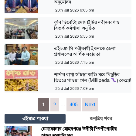
অনুমোদন
25th Jul 2026 6:05 pm
কুবি ডিবেটিং সোসাইটির নবীনবরণ ও
বিতর্ক কর্মশালা অনুষ্ঠিত
25th Jul 2026 5:55 pm
এইচএসসি পরীক্ষার্থী ইকনকে জেলা
প্রশাসকের আর্থিক সহায়তা
23rd Jul 2026 7:15 pm
শার্শার বাগা আঁচড়া কাচ্চি ঘরে খিচুড়ির
ভিতরে পাওয়া গেল (Millipeda
) কেন্নো!
23rd Jul 2026 7:09 pm
Posts
1
2
…
405
Next
pagination
এইমাত্র পাওয়া
জনপ্রিয় খবর
নেত্রকোনার মোহনগঞ্জে উদীচী শিল্পীগোষ্ঠীর
হাওর ভ্রমণ উৎসব