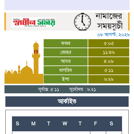
০৮ আগস্ট, ২০২৬
ফজর
৫:০৫
জোহর
১১:৪৬
আসর
৪:০৮
মাগরিব
৫:১১
ইশা
৬:২৬
সূর্যাস্ত: ৫:১১
সূর্যোদয় : ৬:২১
আর্কাইভ
S
M
T
W
T
F
S