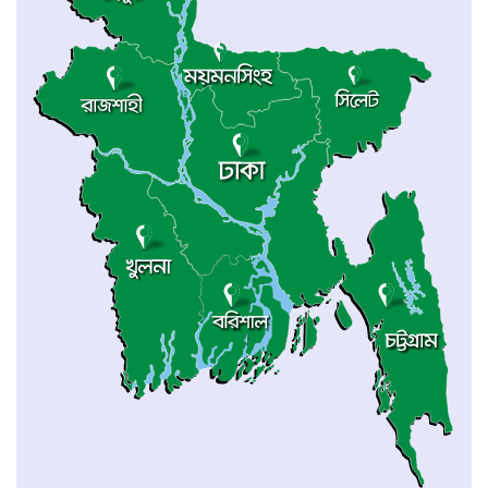
করেছে র‍্যাব-৬
নওগাঁয় পানিতে ডুবে নবদম্পতির মৃত্যু, শয়ন ঘর
থেকে যুবকের মরদেহ উদ্ধার