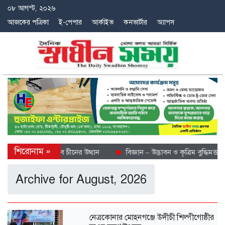
০৮ আগস্ট, ২০২৬
আজকের পত্রিকা
ই-পেপার
আর্কাইভ
কনভার্টার
অ্যাপস
 শীতল গন্তব্য হিসেবে চীনের উত্থান
বিজ্ঞান – উদ্ভাবন ও কৃত্রিম বুদ্ধিমত্তায় 
Archive for August, 2026
নেত্রকোনার মোহনগঞ্জে উদীচী শিল্পীগোষ্ঠীর