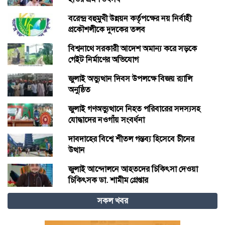
বরেন্দ্র বহুমুখী উন্নয়ন কর্তৃপক্ষের নয় নির্বাহী
প্রকৌশলীকে দুদকের তলব
বিশ্বনাথে সরকারী আদেশ অমান্য করে সড়কে
গেইট নির্মাণের অভিযোগ
জুলাই অভ্যুত্থান দিবস উপলক্ষে বিজয় র‍্যালি
অনুষ্ঠিত
জুলাই গণঅভ্যুত্থানে নিহত পরিবারের সদস্যসহ
যোদ্ধাদের নওগাঁয় সংবর্ধনা
দাবদাহের বিশ্বে শীতল গন্তব্য হিসেবে চীনের
উত্থান
জুলাই আন্দোলনে আহতদের চিকিৎসা দেওয়া
চিকিৎসক ডা. শামীম গ্রেপ্তার
সকল খবর
বিজ্ঞান – উদ্ভাবন ও কৃত্রিম বুদ্ধিমত্তায় ভবিষ্যতের
চীন