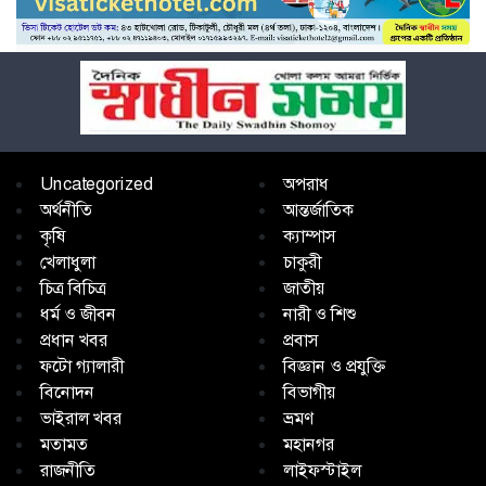
Uncategorized
অপরাধ
অর্থনীতি
আন্তর্জাতিক
কৃষি
ক্যাম্পাস
খেলাধুলা
চাকুরী
চিত্র বিচিত্র
জাতীয়
ধর্ম ও জীবন
নারী ও শিশু
প্রধান খবর
প্রবাস
ফটো গ্যালারী
বিজ্ঞান ও প্রযুক্তি
বিনোদন
বিভাগীয়
ভাইরাল খবর
ভ্রমণ
মতামত
মহানগর
রাজনীতি
লাইফস্টাইল