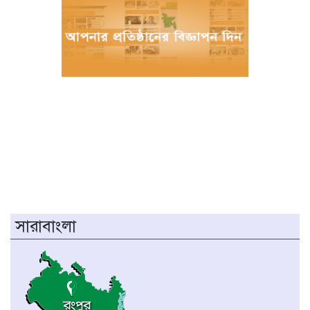
বরগুনায় পুলিশের বিশেষ অভিযানে বিপুল
পরিমাণ টাকা ও স্বর্ণালংকারসহ আটক ২
মধ্যনগর সীমান্তে বাঙ্গালভিটায় বিজিবির
অভিযানে, ২৮ ভারতীয় গরু ও ১ টি স্টিলবডি
নৌকা আটক
চিতলমারী থানা প্রেসক্লাবের কমিটি ঘোষণা :
সভাপতি শহিদুল হক টিপু, সিনি: সহ সভাপতি
মো: আজাদ খান, সাধারণ সম্পাদক অরুন কুমার
সরকার।
চীনের হস্তশিল্প এখন ইউনেস্কোর বিশ্ব ঐতিহ্য
সারাবাংলা
মেজর হাফিজ অস্থায়ী রাষ্ট্রপতি নির্বাচিত হওয়ায়
তজুমদ্দিনে আনন্দ মিছিল
খুলনার রূপসায় অভিযান চালিয়ে ১০ কেজি
গাঁজাসহ দুইজন মাদক ব্যবসায়ীকে গ্রেফতার