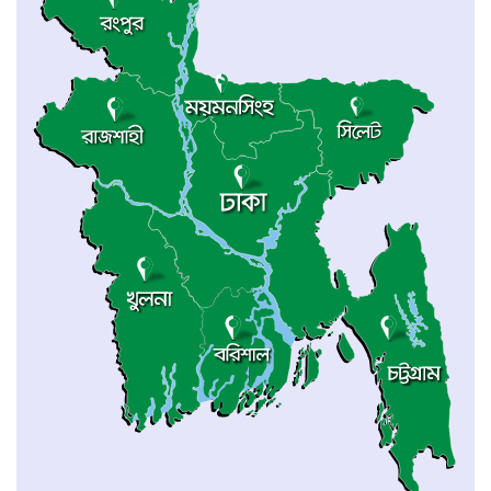
ম্যানিলায় চীন-আসিয়ান পররাষ্ট্রমন্ত্রীদের বৈঠক
‎চট্টগ্রামে প্রথমবারের মতো অনুষ্ঠিত হলো
এনইউএসডিএফ ক্যারিয়ার সম্মেলন ২০২৬