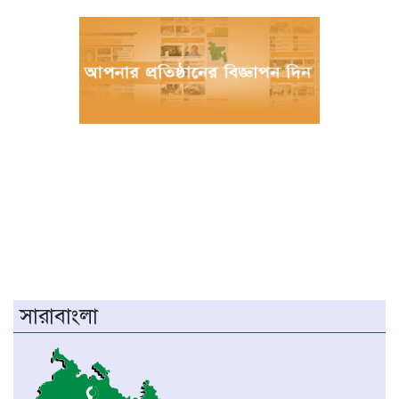
সরকার।
চীনের হস্তশিল্প এখন ইউনেস্কোর বিশ্ব ঐতিহ্য
মেজর হাফিজ অস্থায়ী রাষ্ট্রপতি নির্বাচিত হওয়ায়
তজুমদ্দিনে আনন্দ মিছিল
খুলনার রূপসায় অভিযান চালিয়ে ১০ কেজি
গাঁজাসহ দুইজন মাদক ব্যবসায়ীকে গ্রেফতার
করেছে র‍্যাব-৬
নওগাঁয় পানিতে ডুবে নবদম্পতির মৃত্যু, শয়ন ঘর
থেকে যুবকের মরদেহ উদ্ধার
অধিভুক্ত কলেজগুলোতে সাইবার সিকিউরিটি ক্লাব
সারাবাংলা
গঠনের ঘোষণা জাতীয় বিশ্ববিদ্যালয় ভিসির
বাগেরহাটে স্বাস্থ্য কমপ্লেক্সে আকস্মিক পরিদর্শনে
স্বাস্থ্যমন্ত্রী, অনিয়মে ক্ষোভ প্রকাশ