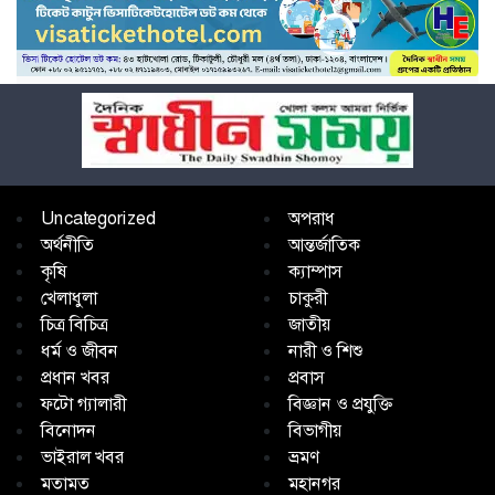
Uncategorized
অপরাধ
অর্থনীতি
আন্তর্জাতিক
কৃষি
ক্যাম্পাস
খেলাধুলা
চাকুরী
চিত্র বিচিত্র
জাতীয়
ধর্ম ও জীবন
নারী ও শিশু
প্রধান খবর
প্রবাস
ফটো গ্যালারী
বিজ্ঞান ও প্রযুক্তি
বিনোদন
বিভাগীয়
ভাইরাল খবর
ভ্রমণ
মতামত
মহানগর