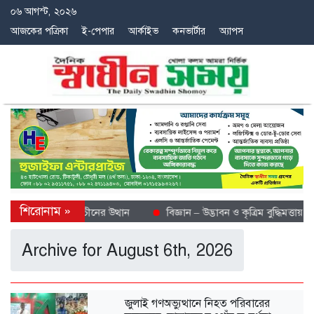
০৬ আগস্ট, ২০২৬
আজকের পত্রিকা
ই-পেপার
আর্কাইভ
কনভার্টার
অ্যাপস
ীতল গন্তব্য হিসেবে চীনের উত্থান
বিজ্ঞান – উদ্ভাবন ও কৃত্রিম বুদ্ধিমত্তায় ভবি
Archive for August 6th, 2026
জুলাই গণঅভ্যুত্থানে নিহত পরিবারের