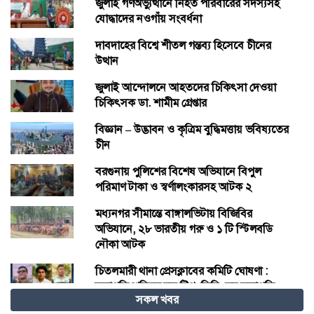
জুলাই গণঅভ্যুত্থানে নিহত পরিবারের সদস্যসহ
যোদ্ধাদের নওগাঁয় সংবর্ধনা
দাবদাহের বিশ্বে শীতল গন্তব্য হিসেবে চীনের
উত্থান
জুলাই আন্দোলনে আহতদের চিকিৎসা দেওয়া
চিকিৎসক ডা. শামীম গ্রেপ্তার
বিজ্ঞান – উদ্ভাবন ও কৃত্রিম বুদ্ধিমত্তায় ভবিষ্যতের
চীন
বরগুনায় পুলিশের বিশেষ অভিযানে বিপুল
পরিমাণ টাকা ও স্বর্ণালংকারসহ আটক ২
মধ্যনগর সীমান্তে বাঙ্গালভিটায় বিজিবির
অভিযানে, ২৮ ভারতীয় গরু ও ১ টি স্টিলবডি
নৌকা আটক
চিতলমারী থানা প্রেসক্লাবের কমিটি ঘোষণা :
সভাপতি শহিদুল হক টিপু, সিনি: সহ সভাপতি
সকল খবর
মো: আজাদ খান, সাধারণ সম্পাদক অরুন কুমার