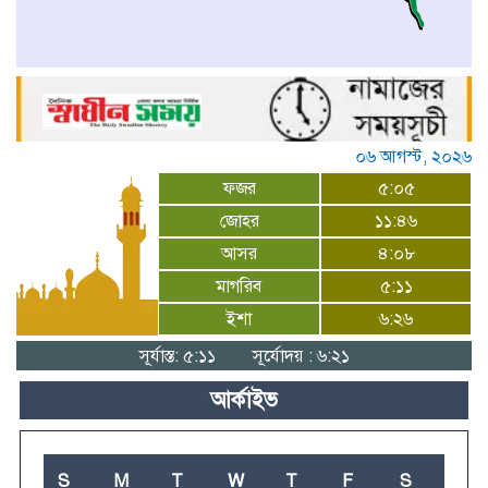
০৬ আগস্ট, ২০২৬
ফজর
৫:০৫
জোহর
১১:৪৬
আসর
৪:০৮
মাগরিব
৫:১১
ইশা
৬:২৬
সূর্যাস্ত: ৫:১১
সূর্যোদয় : ৬:২১
আর্কাইভ
S
M
T
W
T
F
S