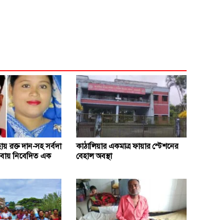
ছায় রক্ত দান-সহ সর্বদা
কাঠালিয়ার একমাত্র ফায়ার স্টেশনের
সেবায় নিবেদিত এক
বেহাল অবস্থা