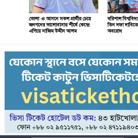
ভোলা -৪ আসনে সকল প্রার্থীর চেয়ে
বরিশাল বিশ্ববিদ্য
জনগনের ভালোবাসার শীর্ষে কেন্দ্রে
তিন দফা দাবিত
এগিয়ে নাজিম উদ্দীন আলম
অবরোধ