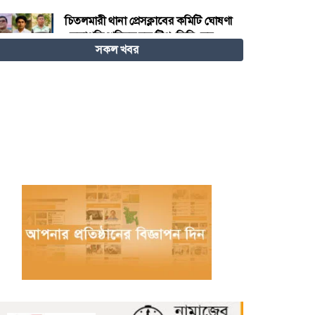
চিতলমারী থানা প্রেসক্লাবের কমিটি ঘোষণা
: সভাপতি শহিদুল হক টিপু, সিনি: সহ
সকল খবর
সভাপতি মো: আজাদ খান, সাধারণ
সম্পাদক অরুন কুমার সরকার।
চীনের হস্তশিল্প এখন ইউনেস্কোর বিশ্ব
ঐতিহ্য
মেজর হাফিজ অস্থায়ী রাষ্ট্রপতি নির্বাচিত
হওয়ায় তজুমদ্দিনে আনন্দ মিছিল
খুলনার রূপসায় অভিযান চালিয়ে ১০
কেজি গাঁজাসহ দুইজন মাদক ব্যবসায়ীকে
গ্রেফতার করেছে র‍্যাব-৬
নওগাঁয় পানিতে ডুবে নবদম্পতির মৃত্যু,
শয়ন ঘর থেকে যুবকের মরদেহ উদ্ধার
অধিভুক্ত কলেজগুলোতে সাইবার
সিকিউরিটি ক্লাব গঠনের ঘোষণা জাতীয়