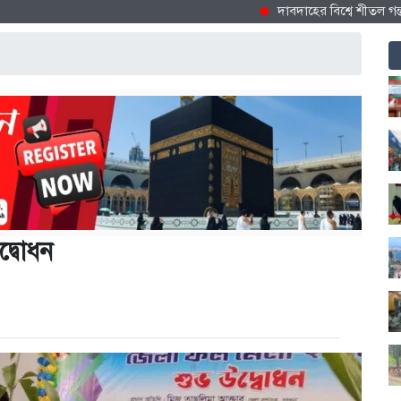
দাবদাহের বিশ্বে শীতল গন্তব্য হি
দ্বোধন