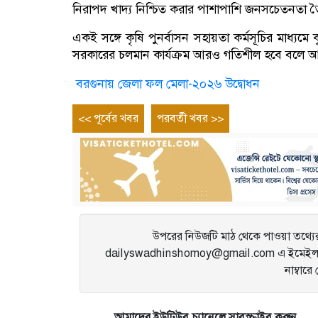
নিরাপদ খাদ্য নিশ্চিত করার পাশাপাশি জনসচেতনতা তৈরি
একই সঙ্গে কৃষি পুনর্বাসন সহায়তা কর্মসূচির মাধ্যম
সরকারের চলমান কার্যক্রম আরও গতিশীল হবে বলে আ
বরগুনায় জেলা ফল মেলা-২০২৬ উদ্বোধন
Post
Previous
Next
<< পূর্বের খবর
পরবর্তী খবর >>
entry
entry
navigation
উপরের নিউজটি মাঠ থেকে পাওয়া তথ্যের 
dailyswadhinshomoy@gmail.com এ ইমেইল 
নাম্বার
আমাদের ইউটিউব চ্যানেলে সাবস্ক্রাইব করুন