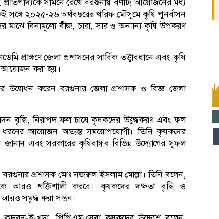
রতিপাদ্যকে সামনে রেখে বরগুনায় বর্ণাঢ্য আয়োজনের মধ্য
 সঙ্গে ২০২৫-২৬ অর্থবছরের খরিফ মৌসুমে কৃষি পুনর্বাসন
কদের মাঝে বিনামূল্যে বীজ, চারা, সার ও অন্যান্য কৃষি উপকরণ
 প্রাঙ্গণে জেলা প্রশাসনের সার্বিক তত্ত্বাবধানে এবং কৃষি
নের আয়োজন করা হয়।
লার উদ্বোধন করেন বরগুনার জেলা প্রশাসক ও বিজ্ঞ জেলা
দন বৃদ্ধি, নিরাপদ ফল চাষে কৃষকদের উদ্বুদ্ধকরণ এবং ফল
রতে এ ধরনের আয়োজন অত্যন্ত সময়োপযোগী। তিনি কৃষকদের
ান জানান এবং সরকারের কৃষিবান্ধব বিভিন্ন উদ্যোগের সুফল
 বরগুনার প্রশাসক মোঃ নজরুল ইসলাম মোল্লা। তিনি বলেন,
িকে আরও শক্তিশালী করবে। কৃষকদের দক্ষতা বৃদ্ধি ও
ে আরও সমৃদ্ধ করা সম্ভব।
ঃ কুদরত-ই-খুদা, পিপিএম-সেবা কৃষকদের উদ্দেশে বলেন,