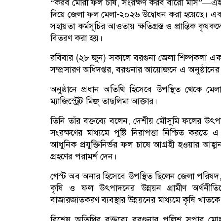
“করব মোরা ফল চাষ, সংরক্ষণ করব বারো মাস”—এই প্
দিয়ে জেলা ফল মেলা-২০২৬ উদ্বোধন করা হয়েছে। একই
সহায়তা কর্মসূচির আওতায় ক্ষতিগ্রস্ত ও প্রান্তিক কৃষ
বিতরণ করা হয়।
রবিবার (২৮ জুন) সকালে বরগুনা জেলা শিল্পকলা একাডেমি
সম্প্রসারণ অধিদপ্তর, বরগুনার আয়োজনে এ অনুষ্ঠা
অনুষ্ঠানে প্রধান অতিথি হিসেবে উপস্থিত থেকে মে
ম্যাজিস্ট্রেট মিজ্ তাছলিমা আক্তার।
তিনি তাঁর বক্তব্যে বলেন, দেশীয় মৌসুমি ফলের উৎপা
সংরক্ষণের মাধ্যমে পুষ্টি নিরাপত্তা নিশ্চিত ক
আধুনিক প্রযুক্তিনির্ভর ফল চাষে আগ্রহী হওয়ার আহ্ব
গ্রহণের পরামর্শ দেন।
গেস্ট অব অনার হিসেবে উপস্থিত ছিলেন জেলা পরিষদ,
কৃষি ও ফল উৎপাদনের উন্নয়ন গ্রামীণ অর্থনীত
বাজারজাতকরণ ব্যবস্থার উন্নয়নের মাধ্যমে কৃষি খাতক
বিশেষ অতিথির বক্তব্যে বরগুনার পুলিশ সুপার মো