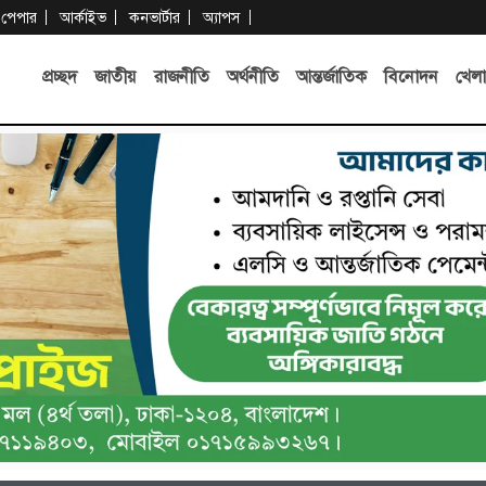
-পেপার
আর্কাইভ
কনভার্টার
অ্যাপস
প্রচ্ছদ
জাতীয়
রাজনীতি
অর্থনীতি
আন্তর্জাতিক
বিনোদন
খেলা