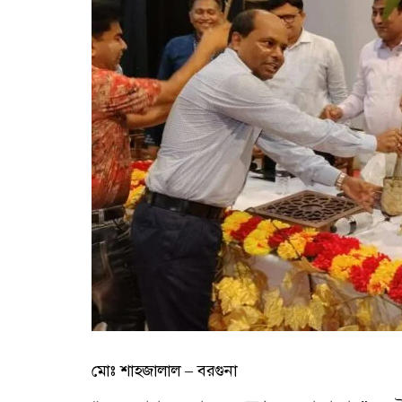
মোঃ শাহজালাল – বরগুনা