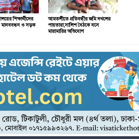
ালয়ের শিক্ষার্থীদের
আমতলীতে প্রতিবন্ধীর জমি দখলের
ে মানববন্ধন ও সড়ক
পায়তারা,সালিশ বৈঠকে বসে
মারামারির অভিযোগ