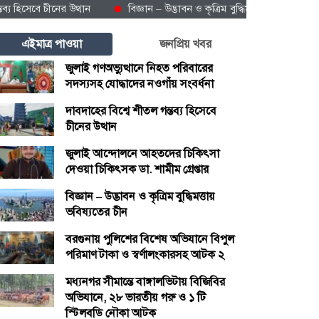
সেবে চীনের উত্থান
বিজ্ঞান – উদ্ভাবন ও কৃত্রিম বুদ্ধিমত্তায় ভবিষ্যতের চীন
এইমাত্র পাওয়া
জনপ্রিয় খবর
জুলাই গণঅভ্যুত্থানে নিহত পরিবারের
সদস্যসহ যোদ্ধাদের নওগাঁয় সংবর্ধনা
দাবদাহের বিশ্বে শীতল গন্তব্য হিসেবে
চীনের উত্থান
জুলাই আন্দোলনে আহতদের চিকিৎসা
দেওয়া চিকিৎসক ডা. শামীম গ্রেপ্তার
বিজ্ঞান – উদ্ভাবন ও কৃত্রিম বুদ্ধিমত্তায়
ভবিষ্যতের চীন
বরগুনায় পুলিশের বিশেষ অভিযানে বিপুল
পরিমাণ টাকা ও স্বর্ণালংকারসহ আটক ২
মধ্যনগর সীমান্তে বাঙ্গালভিটায় বিজিবির
অভিযানে, ২৮ ভারতীয় গরু ও ১ টি
স্টিলবডি নৌকা আটক