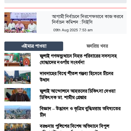
আগামী নির্বাচনে নিরপেক্ষভাবে কাজ করবে
নির্বাচন কমিশন : সিইসি
09th Aug 2025 7:53 am
এইমাত্র পাওয়া
জনপ্রিয় খবর
জুলাই গণঅভ্যুত্থানে নিহত পরিবারের সদস্যসহ
যোদ্ধাদের নওগাঁয় সংবর্ধনা
দাবদাহের বিশ্বে শীতল গন্তব্য হিসেবে চীনের
উত্থান
জুলাই আন্দোলনে আহতদের চিকিৎসা দেওয়া
চিকিৎসক ডা. শামীম গ্রেপ্তার
বিজ্ঞান – উদ্ভাবন ও কৃত্রিম বুদ্ধিমত্তায় ভবিষ্যতের
চীন
বরগুনায় পুলিশের বিশেষ অভিযানে বিপুল