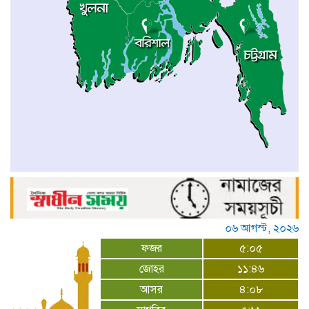
০৬ আগস্ট, ২০২৬
ফজর
৫:০৫
জোহর
১১:৪৬
আসর
৪:০৮