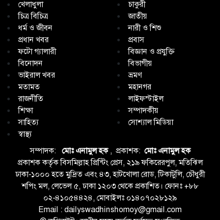
খেলাধুলা
চাকুরী
চিত্র বিচিত্র
জাতীয়
ধর্ম ও জীবন
নারী ও শিশু
প্রধান খবর
প্রবাস
ফটো গ্যালারী
বিজ্ঞান ও প্রযুক্তি
বিনোদন
বিভাগীয়
ভাইরাল খবর
ভ্রমণ
মতামত
মহানগর
রাজনীতি
লাইফস্টাইল
শিক্ষা
সম্পাদকীয়
সাহিত্য
সোশ্যাল মিডিয়া
স্বাস্থ্য
সম্পাদক:
মোঃ এনামুল হক
, প্রকাশক:
মোঃ এনামুল হক
প্রকাশক কর্তৃক বিসমিল্লাহ প্রিন্টিং প্রেস, ২১৯ ফকিরেরপুল, মতিঝিল
ঢাকা-১০০০ হতে মুদ্রিত এবং ৪৩, হাটখোলা রোড, টিকাটুলি, চৌধুরী
শপিং মল, লেভেল ৫, ঢাকা ১২০৩ থেকে প্রকাশিত। ফোনঃ +৮৮
০২-৪১০৫৪৪২৪, মোবাইলঃ ০১৪০৭০২৮১২৯
Email : dailyswadhinshomoy@gmail.com