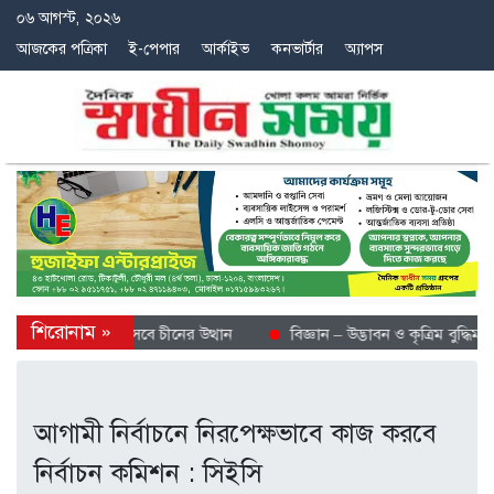
০৬ আগস্ট, ২০২৬
আজকের পত্রিকা
ই-পেপার
আর্কাইভ
কনভার্টার
অ্যাপস
শ্বে শীতল গন্তব্য হিসেবে চীনের উত্থান
বিজ্ঞান – উদ্ভাবন ও কৃত্রিম বুদ্ধিমত্ত
আগামী নির্বাচনে নিরপেক্ষভাবে কাজ করবে
নির্বাচন কমিশন : সিইসি