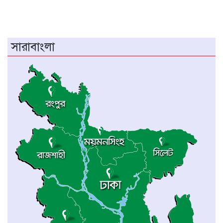
নওগাঁয় পানিতে ডুবে নবদম্পতির মৃত্যু, শয়ন ঘর
থেকে যুবকের মরদেহ উদ্ধার
অধিভুক্ত কলেজগুলোতে সাইবার সিকিউরিটি ক্লাব
সারাবাংলা
গঠনের ঘোষণা জাতীয় বিশ্ববিদ্যালয় ভিসির
বাগেরহাটে স্বাস্থ্য কমপ্লেক্সে আকস্মিক পরিদর্শনে
স্বাস্থ্যমন্ত্রী, অনিয়মে ক্ষোভ প্রকাশ
ম্যানিলায় চীন-আসিয়ান পররাষ্ট্রমন্ত্রীদের বৈঠক
‎চট্টগ্রামে প্রথমবারের মতো অনুষ্ঠিত হলো
এনইউএসডিএফ ক্যারিয়ার সম্মেলন ২০২৬