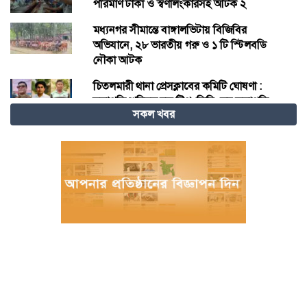
পরিমাণ টাকা ও স্বর্ণালংকারসহ আটক ২
মধ্যনগর সীমান্তে বাঙ্গালভিটায় বিজিবির
অভিযানে, ২৮ ভারতীয় গরু ও ১ টি স্টিলবডি
নৌকা আটক
চিতলমারী থানা প্রেসক্লাবের কমিটি ঘোষণা :
সভাপতি শহিদুল হক টিপু, সিনি: সহ সভাপতি
সকল খবর
মো: আজাদ খান, সাধারণ সম্পাদক অরুন কুমার
সরকার।
চীনের হস্তশিল্প এখন ইউনেস্কোর বিশ্ব ঐতিহ্য
মেজর হাফিজ অস্থায়ী রাষ্ট্রপতি নির্বাচিত হওয়ায়
তজুমদ্দিনে আনন্দ মিছিল
খুলনার রূপসায় অভিযান চালিয়ে ১০ কেজি
গাঁজাসহ দুইজন মাদক ব্যবসায়ীকে গ্রেফতার
করেছে র‍্যাব-৬