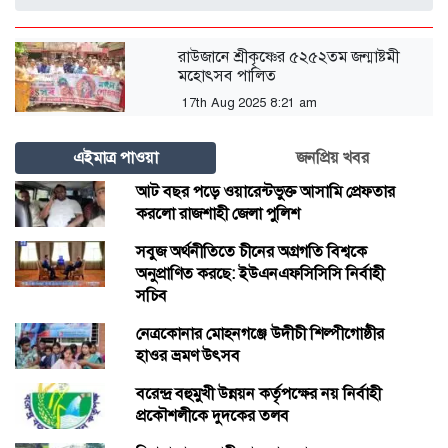
রাউজানে শ্রীকৃষ্ণের ৫২৫২তম জন্মাষ্টমী
মহোৎসব পালিত
17th Aug 2025 8:21 am
এইমাত্র পাওয়া
জনপ্রিয় খবর
আট বছর পড়ে ওয়ারেন্টভুক্ত আসামি প্রেফতার
করলো রাজশাহী জেলা পুলিশ
সবুজ অর্থনীতিতে চীনের অগ্রগতি বিশ্বকে
অনুপ্রাণিত করছে: ইউএনএফসিসিসি নির্বাহী
সচিব
নেত্রকোনার মোহনগঞ্জে উদীচী শিল্পীগোষ্ঠীর
হাওর ভ্রমণ উৎসব
বরেন্দ্র বহুমুখী উন্নয়ন কর্তৃপক্ষের নয় নির্বাহী
প্রকৌশলীকে দুদকের তলব