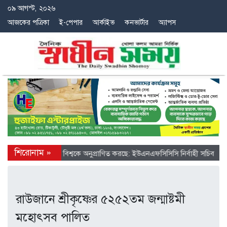
০৯ আগস্ট, ২০২৬
আজকের পত্রিকা
ই-পেপার
আর্কাইভ
কনভার্টার
অ্যাপস
তিতে চীনের অগ্রগতি বিশ্বকে অনুপ্রাণিত করছে: ইউএনএফসিসিসি নির্বাহী সচিব
রাউজানে শ্রীকৃষ্ণের ৫২৫২তম জন্মাষ্টমী
মহোৎসব পালিত