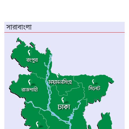
মধ্যনগর সীমান্তে বাঙ্গালভিটায় বিজিবির
অভিযানে, ২৮ ভারতীয় গরু ও ১ টি স্টিলবডি
নৌকা আটক
সারাবাংলা
চিতলমারী থানা প্রেসক্লাবের কমিটি ঘোষণা :
সভাপতি শহিদুল হক টিপু, সিনি: সহ সভাপতি
মো: আজাদ খান, সাধারণ সম্পাদক অরুন কুমার
সরকার।
চীনের হস্তশিল্প এখন ইউনেস্কোর বিশ্ব ঐতিহ্য
মেজর হাফিজ অস্থায়ী রাষ্ট্রপতি নির্বাচিত হওয়ায়
তজুমদ্দিনে আনন্দ মিছিল