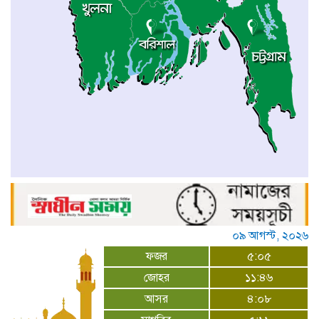
০৯ আগস্ট, ২০২৬
ফজর
৫:০৫
জোহর
১১:৪৬
আসর
৪:০৮