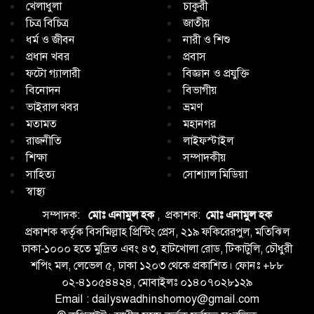
খেলাধুলা
চাকুরী
চিত্র বিচিত্র
জাতীয়
ধর্ম ও জীবন
নারী ও শিশু
প্রধান খবর
প্রবাস
ফটো গ্যালারী
বিজ্ঞান ও প্রযুক্তি
বিনোদন
বিভাগীয়
ভাইরাল খবর
ভ্রমণ
মতামত
মহানগর
রাজনীতি
লাইফস্টাইল
শিক্ষা
সম্পাদকীয়
সাহিত্য
সোশ্যাল মিডিয়া
স্বাস্থ্য
সম্পাদক:
মোঃ এনামুল হক
, প্রকাশক:
মোঃ এনামুল হক
প্রকাশক কর্তৃক বিসমিল্লাহ প্রিন্টিং প্রেস, ২১৯ ফকিরেরপুল, মতিঝিল
ঢাকা-১০০০ হতে মুদ্রিত এবং ৪৩, হাটখোলা রোড, টিকাটুলি, চৌধুরী
শপিং মল, লেভেল ৫, ঢাকা ১২০৩ থেকে প্রকাশিত। ফোনঃ +৮৮
০২-৪১০৫৪৪২৪, মোবাইলঃ ০১৪০৭০২৮১২৯
Email : dailyswadhinshomoy@gmail.com