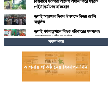
বিশ্বনাথে সরকারী আদেশ অমান্য করে সড়কে
গেইট নির্মাণের অভিযোগ
জুলাই অভ্যুত্থান দিবস উপলক্ষে বিজয় র‍্যালি
অনুষ্ঠিত
জুলাই গণঅভ্যুত্থানে নিহত পরিবারের সদস্যসহ
যোদ্ধাদের নওগাঁয় সংবর্ধনা
সকল খবর
দাবদাহের বিশ্বে শীতল গন্তব্য হিসেবে চীনের
উত্থান
জুলাই আন্দোলনে আহতদের চিকিৎসা দেওয়া
চিকিৎসক ডা. শামীম গ্রেপ্তার
বিজ্ঞান – উদ্ভাবন ও কৃত্রিম বুদ্ধিমত্তায় ভবিষ্যতের
চীন
বরগুনায় পুলিশের বিশেষ অভিযানে বিপুল
পরিমাণ টাকা ও স্বর্ণালংকারসহ আটক ২