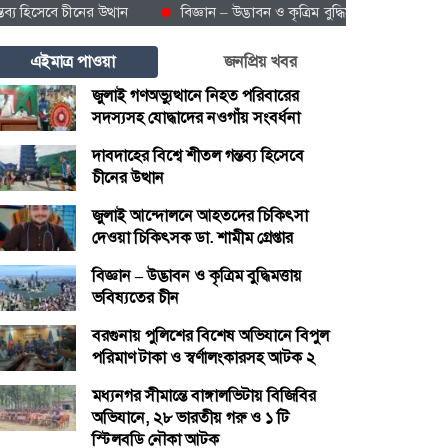
েবে চীনের উত্থান
বিজ্ঞান – উদ্ভাবন ও কৃত্রিম বুদ্ধিমত্তায় ভবিষ্যতের চীন
এইমাত্র পাওয়া
জনপ্রিয় খবর
জুলাই গণঅভ্যুত্থানে নিহত পরিবারের
সদস্যসহ যোদ্ধাদের নওগাঁয় সংবর্ধনা
দাবদাহের বিশ্বে শীতল গন্তব্য হিসেবে
চীনের উত্থান
জুলাই আন্দোলনে আহতদের চিকিৎসা
দেওয়া চিকিৎসক ডা. শামীম গ্রেপ্তার
বিজ্ঞান – উদ্ভাবন ও কৃত্রিম বুদ্ধিমত্তায়
ভবিষ্যতের চীন
বরগুনায় পুলিশের বিশেষ অভিযানে বিপুল
পরিমাণ টাকা ও স্বর্ণালংকারসহ আটক ২
মধ্যনগর সীমান্তে বাঙ্গালভিটায় বিজিবির
অভিযানে, ২৮ ভারতীয় গরু ও ১ টি
স্টিলবডি নৌকা আটক