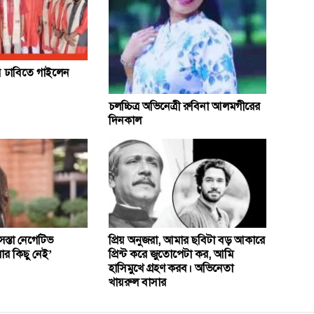
 ঢাবিতে গাইলেন
চলচ্চিত্র অভিনেত্রী রুবিনা আলমগীরের
দিনকাল
সস্তা নেগেটিভ
প্রিয় অনুজরা, আমার ছবিটা বড় আকারে
ার কিছু নেই’
প্রিন্ট করে জুতোপেটা কর, আমি
হাসিমুখে গ্রহণ করব। অভিনেতা
খায়রুল বাসার