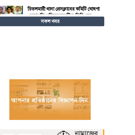
চিতলমারী থানা প্রেসক্লাবের কমিটি ঘোষণা
: সভাপতি শহিদুল হক টিপু, সিনি: সহ
সকল খবর
সভাপতি মো: আজাদ খান, সাধারণ
সম্পাদক অরুন কুমার সরকার।
চীনের হস্তশিল্প এখন ইউনেস্কোর বিশ্ব
ঐতিহ্য
মেজর হাফিজ অস্থায়ী রাষ্ট্রপতি নির্বাচিত
হওয়ায় তজুমদ্দিনে আনন্দ মিছিল
খুলনার রূপসায় অভিযান চালিয়ে ১০
কেজি গাঁজাসহ দুইজন মাদক ব্যবসায়ীকে
গ্রেফতার করেছে র‍্যাব-৬
নওগাঁয় পানিতে ডুবে নবদম্পতির মৃত্যু,
শয়ন ঘর থেকে যুবকের মরদেহ উদ্ধার
অধিভুক্ত কলেজগুলোতে সাইবার
সিকিউরিটি ক্লাব গঠনের ঘোষণা জাতীয়