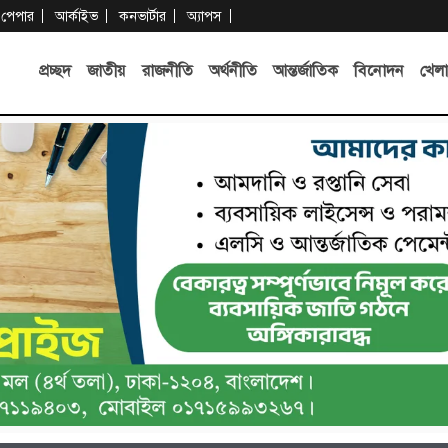
-পেপার
আর্কাইভ
কনভার্টার
অ্যাপস
প্রচ্ছদ
জাতীয়
রাজনীতি
অর্থনীতি
আন্তর্জাতিক
বিনোদন
খেলা