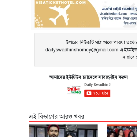
navigation
উপরের নিউজটি মাঠ থেকে পাওয়া তথ্যের 
dailyswadhinshomoy@gmail.com এ ইমেইল 
নাম্বার
আমাদের ইউটিউব চ্যানেলে সাবস্ক্রাইব করুন
এই বিভাগের আরও খবর