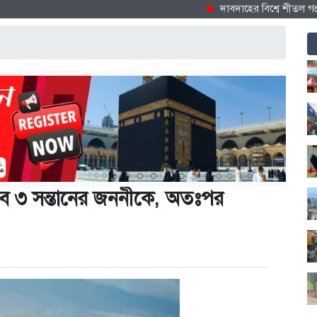
দাবদাহের বিশ্বে শীতল গন্তব্য হিস
্তাব ৩ সন্তানের জননীকে, অতঃপর