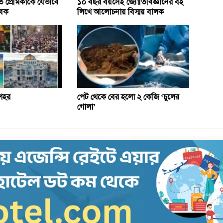
 প্রেমিকাকে যেভাবে
১০ বছর বয়সেই জ্যোতির্বিজ্ঞানের বই
ুবক
লিখে আলোচনায় বিস্ময় বালক
 শহর
পেট থেকে বের হলো ২ কেজি ‘চুলের
গোলা’