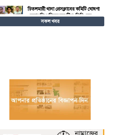
চিতলমারী থানা প্রেসক্লাবের কমিটি ঘোষণা
: সভাপতি শহিদুল হক টিপু, সিনি: সহ
সকল খবর
সভাপতি মো: আজাদ খান, সাধারণ
সম্পাদক অরুন কুমার সরকার।
চীনের হস্তশিল্প এখন ইউনেস্কোর বিশ্ব
ঐতিহ্য
মেজর হাফিজ অস্থায়ী রাষ্ট্রপতি নির্বাচিত
হওয়ায় তজুমদ্দিনে আনন্দ মিছিল
খুলনার রূপসায় অভিযান চালিয়ে ১০
কেজি গাঁজাসহ দুইজন মাদক ব্যবসায়ীকে
গ্রেফতার করেছে র‍্যাব-৬
নওগাঁয় পানিতে ডুবে নবদম্পতির মৃত্যু,
শয়ন ঘর থেকে যুবকের মরদেহ উদ্ধার
অধিভুক্ত কলেজগুলোতে সাইবার
সিকিউরিটি ক্লাব গঠনের ঘোষণা জাতীয়