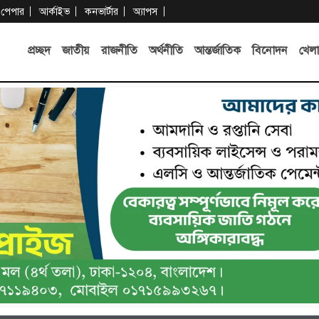
-পেপার
আর্কাইভ
কনভার্টার
অ্যাপস
প্রচ্ছদ
জাতীয়
রাজনীতি
অর্থনীতি
আন্তর্জাতিক
বিনোদন
খেলা