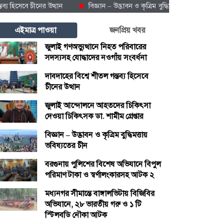
েবে চীনের উত্থান
বিজ্ঞান – উদ্ভাবন ও কৃত্রিম বুদ্ধিমত্তায় ভবিষ্যতের চীন
এইমাত্র পাওয়া
জনপ্রিয় খবর
জুলাই গণঅভ্যুত্থানে নিহত পরিবারের
সদস্যসহ যোদ্ধাদের নওগাঁয় সংবর্ধনা
দাবদাহের বিশ্বে শীতল গন্তব্য হিসেবে
চীনের উত্থান
জুলাই আন্দোলনে আহতদের চিকিৎসা
দেওয়া চিকিৎসক ডা. শামীম গ্রেপ্তার
বিজ্ঞান – উদ্ভাবন ও কৃত্রিম বুদ্ধিমত্তায়
ভবিষ্যতের চীন
বরগুনায় পুলিশের বিশেষ অভিযানে বিপুল
পরিমাণ টাকা ও স্বর্ণালংকারসহ আটক ২
মধ্যনগর সীমান্তে বাঙ্গালভিটায় বিজিবির
অভিযানে, ২৮ ভারতীয় গরু ও ১ টি
স্টিলবডি নৌকা আটক