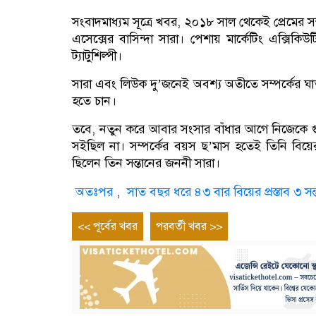
সংবাদমাধ্যম সূত্রে খবর, ২০১৮ সাল থেকেই প্রেমের স
এসেক্সের বাসিন্দা সারা। পেশায় মার্কেটিং এক্সিক
ট্যাটুশিল্পী।
সারা এবং লিউক দু’জনেই অবশ্য অতীতে সম্পর্কের ঘ
হতে চান।
তবে, নতুন করে আবার সংসার বাঁধার আগে নিজেকে গু
সইছিল না। সম্পর্কের বয়স ছ’মাস হতেই তিনি বিয়ের প
ছিলেন তিন সন্তানের জননী সারা।
অতঃপর
,
সাত বছর ধরে ৪৩ বার বিয়ের প্রস্তাব ৩ স
Post
Previous
Next
<< পূর্বের খবর
পরবর্তী খবর >>
entry
entry
navigation