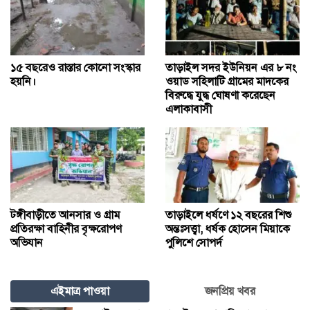
১৫ বছরেও রাস্তার কোনো সংস্কার
তাড়াইল সদর ইউনিয়ন এর ৮ নং
হয়নি।
ওয়াড সহিলাটি গ্রামের মাদকের
বিরুদ্ধে যুদ্ধ ঘোষণা করেছেন
এলাকাবাসী
টঙ্গীবাড়ীতে আনসার ও গ্রাম
তাড়াইলে ধর্ষণে ১২ বছরের শিশু
প্রতিরক্ষা বাহিনীর বৃক্ষরোপণ
অন্তঃসত্ত্বা, ধর্ষক হোসেন মিয়াকে
অভিযান
পুলিশে সোপর্দ
এইমাত্র পাওয়া
জনপ্রিয় খবর