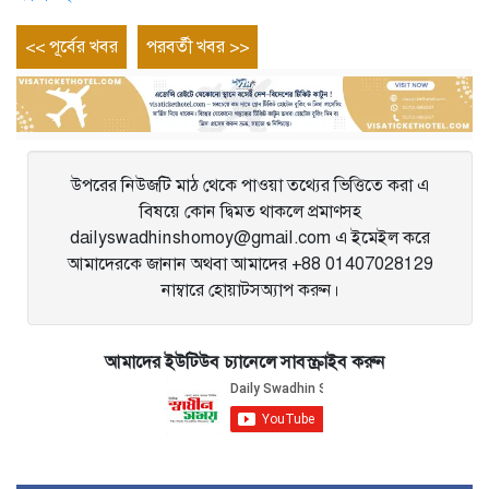
Post
Previous
Next
<< পূর্বের খবর
পরবর্তী খবর >>
entry
entry
navigation
উপরের নিউজটি মাঠ থেকে পাওয়া তথ্যের ভিত্তিতে করা এ
বিষয়ে কোন দ্বিমত থাকলে প্রমাণসহ
dailyswadhinshomoy@gmail.com এ ইমেইল করে
আমাদেরকে জানান অথবা আমাদের +88 01407028129
নাম্বারে হোয়াটসঅ্যাপ করুন।
আমাদের ইউটিউব চ্যানেলে সাবস্ক্রাইব করুন