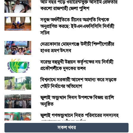
আট বছর পড়ে ওয়ারেন্টভুক্ত আসামি প্রেফতার
করলো রাজশাহী জেলা পুলিশ
সবুজ অর্থনীতিতে চীনের অগ্রগতি বিশ্বকে
অনুপ্রাণিত করছে: ইউএনএফসিসিসি নির্বাহী
সচিব
নেত্রকোনার মোহনগঞ্জে উদীচী শিল্পীগোষ্ঠীর
হাওর ভ্রমণ উৎসব
বরেন্দ্র বহুমুখী উন্নয়ন কর্তৃপক্ষের নয় নির্বাহী
প্রকৌশলীকে দুদকের তলব
বিশ্বনাথে সরকারী আদেশ অমান্য করে সড়কে
গেইট নির্মাণের অভিযোগ
জুলাই অভ্যুত্থান দিবস উপলক্ষে বিজয় র‍্যালি
অনুষ্ঠিত
জুলাই গণঅভ্যুত্থানে নিহত পরিবারের সদস্যসহ
যোদ্ধাদের নওগাঁয় সংবর্ধনা
সকল খবর