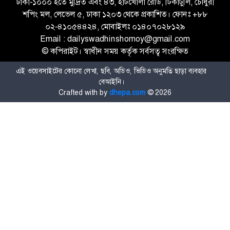
ঢাকা-১০০০ হতে মুদ্রিত এবং ৪৩, হাটখোলা রোড, টিকাটুলি, চৌধুরী
শপিং মল, লেভেল ৫, ঢাকা ১২০৩ থেকে প্রকাশিত। ফোনঃ +৮৮
০২-৪১০৫৪৪২৪, মোবাইলঃ ০১৪০৭০২৮১২৯
Email : dailyswadhinshomoy@gmail.com
© কপিরাইট। স্বাধীন সময় কর্তৃক সর্বসত্ব সংরক্ষিত
এই ওয়েবসাইটের কোনো লেখা, ছবি, অডিও, ভিডিও অনুমতি ছাড়া ব্যবহার
বেআইনি।
Crafted with
by
dhepa.com
©
2026