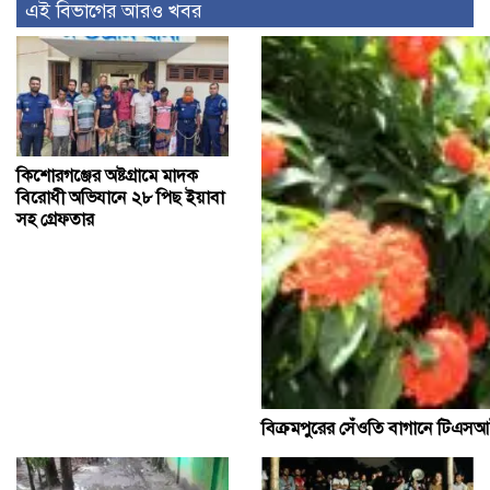
এই বিভাগের আরও খবর
কিশোরগঞ্জের ‎অষ্টগ্রামে মাদক
বিরোধী অভিযানে ২৮ পিছ ইয়াবা
সহ গ্রেফতার
বিক্রমপুরের সেঁওতি বাগানে টিএসআই 