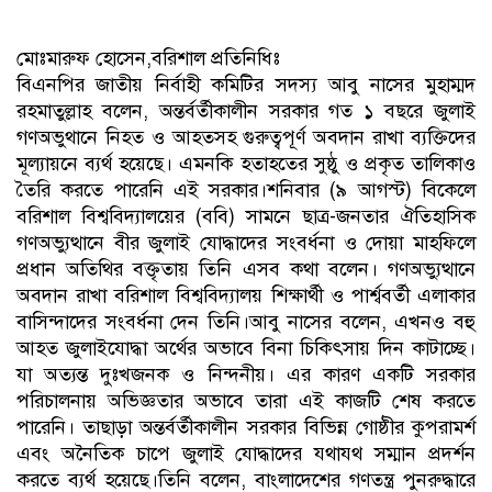
মোঃমারুফ হোসেন,বরিশাল প্রতিনিধিঃ
বিএনপির জাতীয় নির্বাহী কমিটির সদস্য আবু নাসের মুহাম্মদ
রহমাতুল্লাহ বলেন, অন্তর্বর্তীকালীন সরকার গত ১ বছরে জুলাই
গণঅভুথানে নিহত ও আহতসহ গুরুত্বপূর্ণ অবদান রাখা ব্যক্তিদের
মূল্যায়নে ব্যর্থ হয়েছে। এমনকি হতাহতের সুষ্ঠু ও প্রকৃত তালিকাও
তৈরি করতে পারেনি এই সরকার।শনিবার (৯ আগস্ট) বিকেলে
বরিশাল বিশ্ববিদ্যালয়ের (ববি) সামনে ছাত্র-জনতার ঐতিহাসিক
গণঅভ্যুত্থানে বীর জুলাই যোদ্ধাদের সংবর্ধনা ও দোয়া মাহফিলে
প্রধান অতিথির বক্তৃতায় তিনি এসব কথা বলেন। গণঅভ্যুত্থানে
অবদান রাখা বরিশাল বিশ্ববিদ্যালয় শিক্ষার্থী ও পার্শ্ববর্তী এলাকার
বাসিন্দাদের সংবর্ধনা দেন তিনি।আবু নাসের বলেন, এখনও বহু
আহত জুলাইযোদ্ধা অর্থের অভাবে বিনা চিকিৎসায় দিন কাটাচ্ছে।
যা অত্যন্ত দুঃখজনক ও নিন্দনীয়। এর কারণ একটি সরকার
পরিচালনায় অভিজ্ঞতার অভাবে তারা এই কাজটি শেষ করতে
পারেনি। তাছাড়া অন্তর্বর্তীকালীন সরকার বিভিন্ন গোষ্ঠীর কুপরামর্শ
এবং অনৈতিক চাপে জুলাই যোদ্ধাদের যথাযথ সম্মান প্রদর্শন
করতে ব্যর্থ হয়েছে।তিনি বলেন, বাংলাদেশের গণতন্ত্র পুনরুদ্ধারে