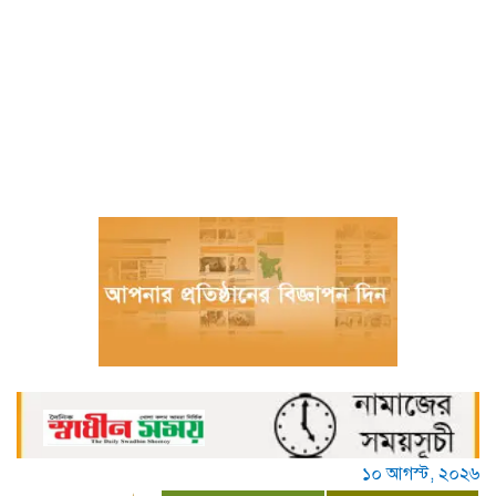
দাবদাহের বিশ্বে শীতল গন্তব্য হিসেবে চীনের
উত্থান
জুলাই আন্দোলনে আহতদের চিকিৎসা দেওয়া
চিকিৎসক ডা. শামীম গ্রেপ্তার
বিজ্ঞান – উদ্ভাবন ও কৃত্রিম বুদ্ধিমত্তায় ভবিষ্যতের
চীন
বরগুনায় পুলিশের বিশেষ অভিযানে বিপুল
পরিমাণ টাকা ও স্বর্ণালংকারসহ আটক ২
মধ্যনগর সীমান্তে বাঙ্গালভিটায় বিজিবির
অভিযানে, ২৮ ভারতীয় গরু ও ১ টি স্টিলবডি
নৌকা আটক
চিতলমারী থানা প্রেসক্লাবের কমিটি ঘোষণা :
সভাপতি শহিদুল হক টিপু, সিনি: সহ সভাপতি
মো: আজাদ খান, সাধারণ সম্পাদক অরুন কুমার
সরকার।
১০ আগস্ট, ২০২৬