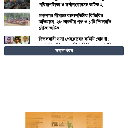
পরিমাণ টাকা ও স্বর্ণালংকারসহ আটক ২
মধ্যনগর সীমান্তে বাঙ্গালভিটায় বিজিবির
অভিযানে, ২৮ ভারতীয় গরু ও ১ টি স্টিলবডি
নৌকা আটক
চিতলমারী থানা প্রেসক্লাবের কমিটি ঘোষণা :
সভাপতি শহিদুল হক টিপু, সিনি: সহ সভাপতি
সকল খবর
মো: আজাদ খান, সাধারণ সম্পাদক অরুন কুমার
সরকার।
চীনের হস্তশিল্প এখন ইউনেস্কোর বিশ্ব ঐতিহ্য
মেজর হাফিজ অস্থায়ী রাষ্ট্রপতি নির্বাচিত হওয়ায়
তজুমদ্দিনে আনন্দ মিছিল
খুলনার রূপসায় অভিযান চালিয়ে ১০ কেজি
গাঁজাসহ দুইজন মাদক ব্যবসায়ীকে গ্রেফতার
করেছে র‍্যাব-৬