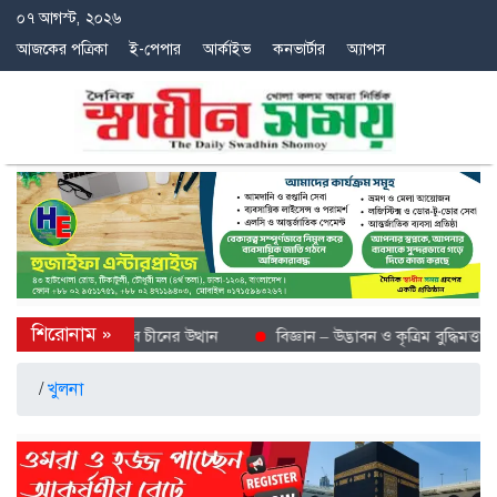
০৭ আগস্ট, ২০২৬
আজকের পত্রিকা
ই-পেপার
আর্কাইভ
কনভার্টার
অ্যাপস
শীতল গন্তব্য হিসেবে চীনের উত্থান
বিজ্ঞান – উদ্ভাবন ও কৃত্রিম বুদ্ধিমত্তায় ভ
/
খুলনা