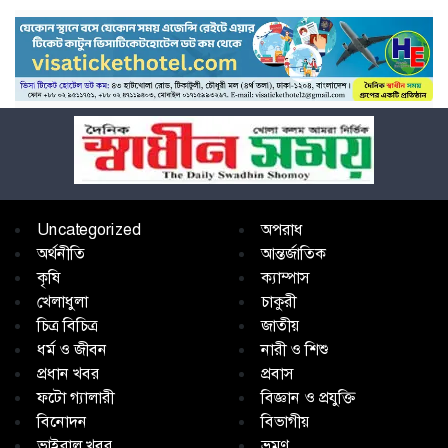
Uncategorized
অপরাধ
অর্থনীতি
আন্তর্জাতিক
কৃষি
ক্যাম্পাস
খেলাধুলা
চাকুরী
চিত্র বিচিত্র
জাতীয়
ধর্ম ও জীবন
নারী ও শিশু
প্রধান খবর
প্রবাস
ফটো গ্যালারী
বিজ্ঞান ও প্রযুক্তি
বিনোদন
বিভাগীয়
ভাইরাল খবর
ভ্রমণ