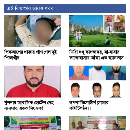
এই বিভাগের আরও খবর
পিকআপের ধাক্কায় প্রাণ গেল দুই
ডিগ্রি শুধু কাগজ নয়, মা-বাবার
শিক্ষার্থীর
ভালোবাসায় আঁকা এক ক্যানভাস
খুলনায় আবাসিক হোটেল দেহ
রূপসা রিপোর্টার্স ক্লাবের
ব্যবসার একক নিয়ন্ত্রক!
কমিটিগঠন।।