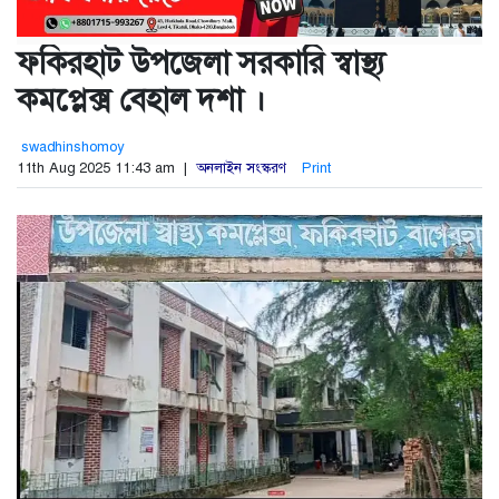
ফকিরহাট উপজেলা সরকারি স্বাস্থ্য
কমপ্লেক্স বেহাল দশা ।
swadhinshomoy
11th Aug 2025 11:43 am |
অনলাইন সংস্করণ
Print