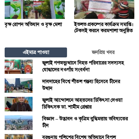
বৃক্ষ রোপন অভিযান ও বৃক্ষ মেলা
ইভলভ প্রকল্পের কার্যক্রম সমাপ্তি।
টেকসই করনে করমশালা অনুষ্ঠিত
এইমাত্র পাওয়া
জনপ্রিয় খবর
জুলাই গণঅভ্যুত্থানে নিহত পরিবারের সদস্যসহ
যোদ্ধাদের নওগাঁয় সংবর্ধনা
দাবদাহের বিশ্বে শীতল গন্তব্য হিসেবে চীনের
উত্থান
জুলাই আন্দোলনে আহতদের চিকিৎসা দেওয়া
চিকিৎসক ডা. শামীম গ্রেপ্তার
বিজ্ঞান – উদ্ভাবন ও কৃত্রিম বুদ্ধিমত্তায় ভবিষ্যতের
চীন
বরগুনায় পুলিশের বিশেষ অভিযানে বিপুল