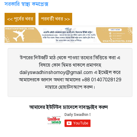
সরকারি স্বাস্থ্য কমপ্লেক্স
Post
Previous
Next
<< পূর্বের খবর
পরবর্তী খবর >>
entry
entry
navigation
উপরের নিউজটি মাঠ থেকে পাওয়া তথ্যের ভিত্তিতে করা এ
বিষয়ে কোন দ্বিমত থাকলে প্রমাণসহ
dailyswadhinshomoy@gmail.com এ ইমেইল করে
আমাদেরকে জানান অথবা আমাদের +88 01407028129
নাম্বারে হোয়াটসঅ্যাপ করুন।
আমাদের ইউটিউব চ্যানেলে সাবস্ক্রাইব করুন