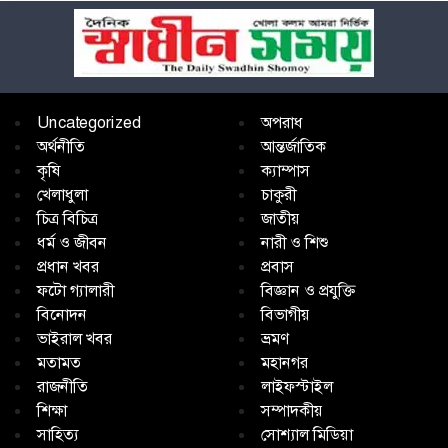
Uncategorized
অপরাধ
অর্থনীতি
আন্তর্জাতিক
কৃষি
ক্যাম্পাস
খেলাধুলা
চাকুরী
চিত্র বিচিত্র
জাতীয়
ধর্ম ও জীবন
নারী ও শিশু
প্রধান খবর
প্রবাস
ফটো গ্যালারী
বিজ্ঞান ও প্রযুক্তি
বিনোদন
বিভাগীয়
ভাইরাল খবর
ভ্রমণ
মতামত
মহানগর
রাজনীতি
লাইফস্টাইল
শিক্ষা
সম্পাদকীয়
সাহিত্য
সোশ্যাল মিডিয়া