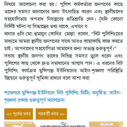
বিষয়ে আলোচনা করা হয়। পুলিশ কর্মকর্তারা জনগণের কাছে
তাদের সমস্যা জানানোর জন্য উৎসাহিত করেন এবং স্থানীয়দের
সহযোগিতায় অপরাধ নিয়ন্ত্রণের প্রতিশ্রুতি দেন। [যদি কোনো
নির্দিষ্ট ঘটনা বা সিদ্ধান্তের তথ্য থাকে, এখানে য
থানার ওসি মো: হুমায়ুন কোবির মোল্লা বলেন, “বিট পুলিশিংয়ের
মাধ্যমে আমরা স্থানীয় জনগণের সাথে আরও কাছাকাছি কাজ করতে
চাই। আপনাদের সহযোগিতা আমাদের জন্য অত্যন্ত গুরুত্বপূর্ণ।”
সভায় স্থানীয় জনগণ তাদের বিভিন্ন সমস্যা তুলে ধরেন এবং
পুলিশের কাছ থেকে দ্রুত সমাধানের আশ্বাস পান। এ ধরনের বিট
পুলিশিং কার্যক্রম মুন্সিগঞ্জ ইউনিয়নের আইন-শৃঙ্খলা পরিস্থিতি
উন্নয়নে গুরুত্বপূর্ণ ভূমিকা রাখবে বলে আশা করা
শ্যামগরে মুন্সিগঞ্জ ইউনিয়নে বিট পুলিশিং মিটিং অনুষ্ঠিত: আইন-
শৃঙ্খলা রক্ষায় গুরুত্বপূর্ণ আলোচনা
Post
Previous
Next
<< পূর্বের খবর
পরবর্তী খবর >>
entry
entry
navigation