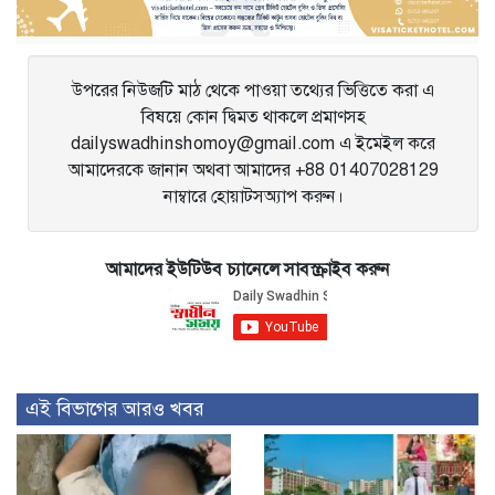
উপরের নিউজটি মাঠ থেকে পাওয়া তথ্যের ভিত্তিতে করা এ
বিষয়ে কোন দ্বিমত থাকলে প্রমাণসহ
dailyswadhinshomoy@gmail.com এ ইমেইল করে
আমাদেরকে জানান অথবা আমাদের +88 01407028129
নাম্বারে হোয়াটসঅ্যাপ করুন।
আমাদের ইউটিউব চ্যানেলে সাবস্ক্রাইব করুন
এই বিভাগের আরও খবর