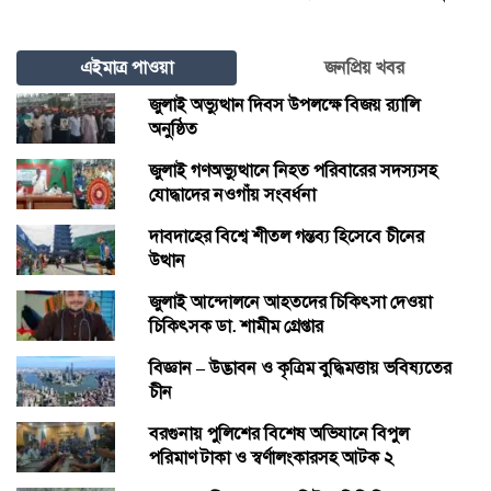
এইমাত্র পাওয়া
জনপ্রিয় খবর
জুলাই অভ্যুত্থান দিবস উপলক্ষে বিজয় র‍্যালি
অনুষ্ঠিত
জুলাই গণঅভ্যুত্থানে নিহত পরিবারের সদস্যসহ
যোদ্ধাদের নওগাঁয় সংবর্ধনা
দাবদাহের বিশ্বে শীতল গন্তব্য হিসেবে চীনের
উত্থান
জুলাই আন্দোলনে আহতদের চিকিৎসা দেওয়া
চিকিৎসক ডা. শামীম গ্রেপ্তার
বিজ্ঞান – উদ্ভাবন ও কৃত্রিম বুদ্ধিমত্তায় ভবিষ্যতের
চীন
বরগুনায় পুলিশের বিশেষ অভিযানে বিপুল
পরিমাণ টাকা ও স্বর্ণালংকারসহ আটক ২