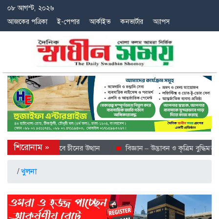
০৮ আগস্ট, ২০২৬
আজকের পত্রিকা
ই-পেপার
আর্কাইভ
কনভার্টার
অ্যাপস
ে শীতল গন্তব্য হিসেবে চীনের উত্থান
বিজ্ঞান – উদ্ভাবন ও কৃত্রিম বুদ্ধিমত্তায় 
/
খুলনা