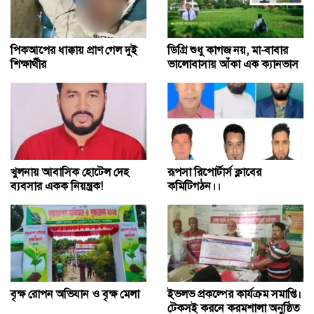
পিকআপের ধাক্কায় প্রাণ গেল দুই
ডিগ্রি শুধু কাগজ নয়, মা-বাবার
শিক্ষার্থীর
ভালোবাসায় আঁকা এক ক্যানভাস
খুলনায় আবাসিক হোটেল দেহ
রূপসা রিপোর্টার্স ক্লাবের
ব্যবসার একক নিয়ন্ত্রক!
কমিটিগঠন।।
বৃক্ষ রোপন অভিযান ও বৃক্ষ মেলা
ইভলভ প্রকল্পের কার্যক্রম সমাপ্তি।
টেকসই করনে করমশালা অনুষ্ঠিত