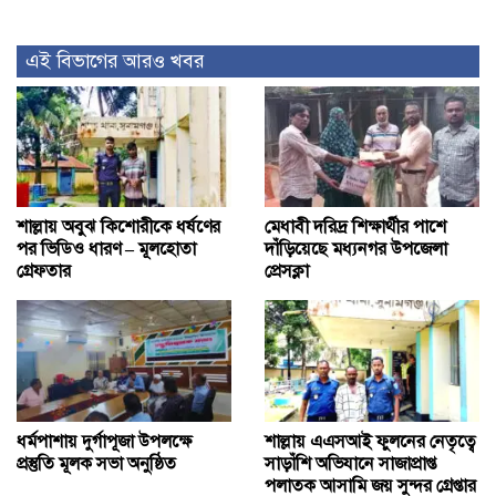
এই বিভাগের আরও খবর
শাল্লায় অবুঝ কিশোরীকে ধর্ষণের
মেধাবী দরিদ্র শিক্ষার্থীর পাশে
পর ভিডিও ধারণ – মূলহোতা
দাঁড়িয়েছে মধ্যনগর উপজেলা
গ্রেফতার
প্রেসক্লা
ধর্মপাশায় দুর্গাপূজা উপলক্ষে
শাল্লায় এএসআই ফুলনের নেতৃত্বে
প্রস্তুতি মূলক সভা অনুষ্ঠিত
সাড়াঁশি অভিযানে সাজাপ্রাপ্ত
পলাতক আসামি জয় সুন্দর গ্রেপ্তার