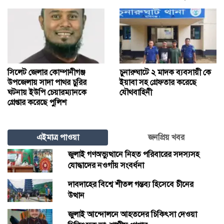
সিলেট জেলার কোম্পানীগঞ্জ
চুনারুঘাটে ২ মাদক ব্যবসায়ী কে
উপজেলায় সাদা পাথর চুরির
ইয়াবা সহ গ্রেফতার করেছে
ঘটনায় ইউপি চেয়ারম্যানকে
যৌথবাহিনী
গ্রেপ্তার করেছে পুলিশ
এইমাত্র পাওয়া
জনপ্রিয় খবর
জুলাই গণঅভ্যুত্থানে নিহত পরিবারের সদস্যসহ
যোদ্ধাদের নওগাঁয় সংবর্ধনা
দাবদাহের বিশ্বে শীতল গন্তব্য হিসেবে চীনের
উত্থান
জুলাই আন্দোলনে আহতদের চিকিৎসা দেওয়া