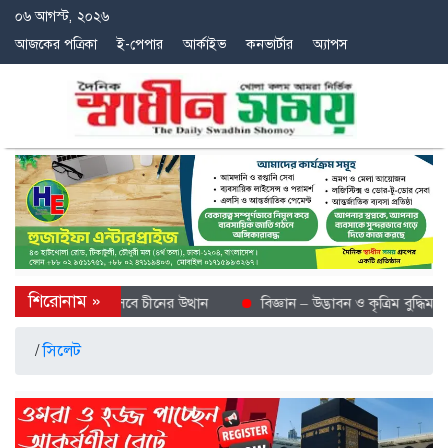
০৬ আগস্ট, ২০২৬
আজকের পত্রিকা
ই-পেপার
আর্কাইভ
কনভার্টার
অ্যাপস
্বে শীতল গন্তব্য হিসেবে চীনের উত্থান
বিজ্ঞান – উদ্ভাবন ও কৃত্রিম বুদ্ধিমত্তা
/
সিলেট