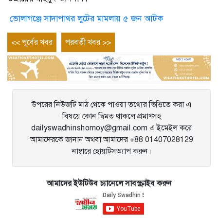
ভোলাগঞ্জে সাদাপাথর লুটের মামলায় ৫ জন আটক
Post
Previous
Next
<< পূর্বের খবর
পরবর্তী খবর >>
entry
entry
navigation
উপরের নিউজটি মাঠ থেকে পাওয়া তথ্যের ভিত্তিতে করা এ
বিষয়ে কোন দ্বিমত থাকলে প্রমাণসহ
dailyswadhinshomoy@gmail.com এ ইমেইল করে
আমাদেরকে জানান অথবা আমাদের +88 01407028129
নাম্বারে হোয়াটসঅ্যাপ করুন।
আমাদের ইউটিউব চ্যানেলে সাবস্ক্রাইব করুন