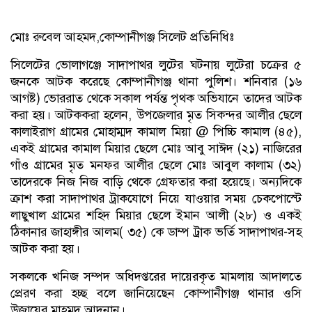
মোঃ রুবেল আহমদ,কোম্পানীগঞ্জ সিলেট প্রতিনিধিঃ
সিলেটের ভোলাগঞ্জে সাদাপাথর লুটের ঘটনায় লুটেরা চক্রের ৫
জনকে আটক করেছে কোম্পানীগঞ্জ থানা পুলিশ। শনিবার (১৬
আগষ্ট) ভোররাত থেকে সকাল পর্যন্ত পৃথক অভিযানে তাদের আটক
করা হয়। আটককরা হলেন, উপজেলার মৃত সিকন্দর আলীর ছেলে
কালাইরাগ গ্রামের মোহাম্মদ কামাল মিয়া @ পিচ্চি কামাল (৪৫),
একই গ্রামের কামাল মিয়ার ছেলে মোঃ আবু সাঈদ (২১) নাজিরের
গাঁও গ্রামের মৃত মনফর আলীর ছেলে মোঃ আবুল কালাম (৩২)
তাদেরকে নিজ নিজ বাড়ি থেকে গ্রেফতার করা হয়েছে। অন্যদিকে
ক্রাশ করা সাদাপাথর ট্রাকযোগে নিয়ে যাওয়ার সময় চেকপোস্টে
লাছুখাল গ্রামের শহিদ মিয়ার ছেলে ইমান আলী (২৮) ও একই
ঠিকানার জাহাঙ্গীর আলম( ৩৫) কে ডাম্প ট্রাক ভর্তি সাদাপাথর-সহ
আটক করা হয়।
সকলকে খনিজ সম্পদ অধিদপ্তরের দায়েরকৃত মামলায় আদালতে
প্রেরণ করা হচ্ছ বলে জানিয়েছেন কোম্পানীগঞ্জ থানার ওসি
উজায়ের মাহমুদ আদনান।