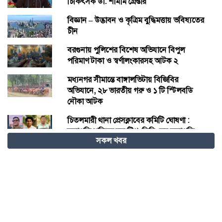
চিকিৎসক ডা. শামীম গ্রেপ্তার
বিজ্ঞান – উদ্ভাবন ও কৃত্রিম বুদ্ধিমত্তায় ভবিষ্যতের
চীন
বরগুনায় পুলিশের বিশেষ অভিযানে বিপুল
পরিমাণ টাকা ও স্বর্ণালংকারসহ আটক ২
মধ্যনগর সীমান্তে বাঙ্গালভিটায় বিজিবির
অভিযানে, ২৮ ভারতীয় গরু ও ১ টি স্টিলবডি
নৌকা আটক
চিতলমারী থানা প্রেসক্লাবের কমিটি ঘোষণা :
সভাপতি শহিদুল হক টিপু, সিনি: সহ সভাপতি
সকল খবর
মো: আজাদ খান, সাধারণ সম্পাদক অরুন কুমার
সরকার।
চীনের হস্তশিল্প এখন ইউনেস্কোর বিশ্ব ঐতিহ্য
মেজর হাফিজ অস্থায়ী রাষ্ট্রপতি নির্বাচিত হওয়ায়
তজুমদ্দিনে আনন্দ মিছিল