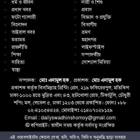
ধর্ম ও জীবন
নারী ও শিশু
প্রধান খবর
প্রবাস
ফটো গ্যালারী
বিজ্ঞান ও প্রযুক্তি
বিনোদন
বিভাগীয়
ভাইরাল খবর
ভ্রমণ
মতামত
মহানগর
রাজনীতি
লাইফস্টাইল
শিক্ষা
সম্পাদকীয়
সাহিত্য
সোশ্যাল মিডিয়া
স্বাস্থ্য
সম্পাদক:
মোঃ এনামুল হক
, প্রকাশক:
মোঃ এনামুল হক
প্রকাশক কর্তৃক বিসমিল্লাহ প্রিন্টিং প্রেস, ২১৯ ফকিরেরপুল, মতিঝিল
ঢাকা-১০০০ হতে মুদ্রিত এবং ৪৩, হাটখোলা রোড, টিকাটুলি, চৌধুরী
শপিং মল, লেভেল ৫, ঢাকা ১২০৩ থেকে প্রকাশিত। ফোনঃ +৮৮
০২-৪১০৫৪৪২৪, মোবাইলঃ ০১৪০৭০২৮১২৯
Email : dailyswadhinshomoy@gmail.com
© কপিরাইট। স্বাধীন সময় কর্তৃক সর্বসত্ব সংরক্ষিত
এই ওয়েবসাইটের কোনো লেখা, ছবি, অডিও, ভিডিও অনুমতি ছাড়া ব্যবহার