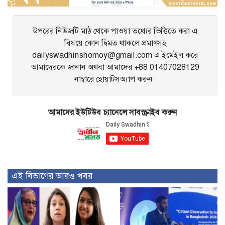
উপরের নিউজটি মাঠ থেকে পাওয়া তথ্যের ভিত্তিতে করা এ
বিষয়ে কোন দ্বিমত থাকলে প্রমাণসহ
dailyswadhinshomoy@gmail.com এ ইমেইল করে
আমাদেরকে জানান অথবা আমাদের +88 01407028129
নাম্বারে হোয়াটসঅ্যাপ করুন।
আমাদের ইউটিউব চ্যানেলে সাবস্ক্রাইব করুন
এই বিভাগের আরও খবর