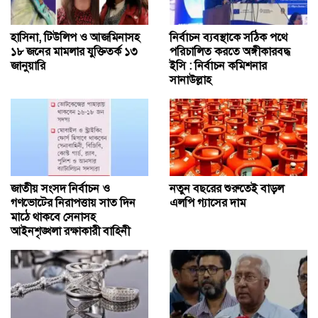
হাসিনা, টিউলিপ ও আজমিনাসহ
নির্বাচন ব্যবস্থাকে সঠিক পথে
১৮ জনের মামলার যুক্তিতর্ক ১৩
পরিচালিত করতে অঙ্গীকারবদ্ধ
জানুয়ারি
ইসি : নির্বাচন কমিশনার
সানাউল্লাহ
জাতীয় সংসদ নির্বাচন ও
নতুন বছরের শুরুতেই বাড়ল
গণভোটের নিরাপত্তায় সাত দিন
এলপি গ্যাসের দাম
মাঠে থাকবে সেনাসহ
আইনশৃঙ্খলা রক্ষাকারী বাহিনী