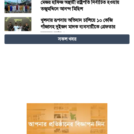
মেজর হাফিজ অস্থায়ী রাষ্ট্রপতি নির্বাচিত হওয়ায়
তজুমদ্দিনে আনন্দ মিছিল
খুলনার রূপসায় অভিযান চালিয়ে ১০ কেজি
গাঁজাসহ দুইজন মাদক ব্যবসায়ীকে গ্রেফতার
করেছে র‍্যাব-৬
সকল খবর
নওগাঁয় পানিতে ডুবে নবদম্পতির মৃত্যু, শয়ন ঘর
থেকে যুবকের মরদেহ উদ্ধার
অধিভুক্ত কলেজগুলোতে সাইবার সিকিউরিটি ক্লাব
গঠনের ঘোষণা জাতীয় বিশ্ববিদ্যালয় ভিসির
বাগেরহাটে স্বাস্থ্য কমপ্লেক্সে আকস্মিক পরিদর্শনে
স্বাস্থ্যমন্ত্রী, অনিয়মে ক্ষোভ প্রকাশ
ম্যানিলায় চীন-আসিয়ান পররাষ্ট্রমন্ত্রীদের বৈঠক
‎চট্টগ্রামে প্রথমবারের মতো অনুষ্ঠিত হলো
এনইউএসডিএফ ক্যারিয়ার সম্মেলন ২০২৬