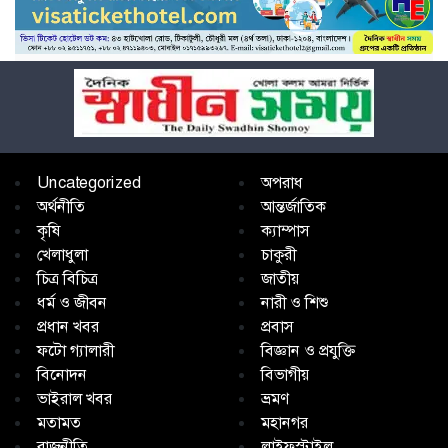
Uncategorized
অপরাধ
অর্থনীতি
আন্তর্জাতিক
কৃষি
ক্যাম্পাস
খেলাধুলা
চাকুরী
চিত্র বিচিত্র
জাতীয়
ধর্ম ও জীবন
নারী ও শিশু
প্রধান খবর
প্রবাস
ফটো গ্যালারী
বিজ্ঞান ও প্রযুক্তি
বিনোদন
বিভাগীয়
ভাইরাল খবর
ভ্রমণ
মতামত
মহানগর
রাজনীতি
লাইফস্টাইল