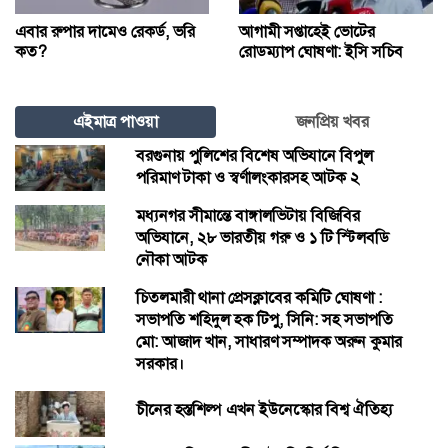
এবার রুপার দামেও রেকর্ড, ভরি
আগামী সপ্তাহেই ভোটের
কত?
রোডম্যাপ ঘোষণা: ইসি সচিব
এইমাত্র পাওয়া
জনপ্রিয় খবর
বরগুনায় পুলিশের বিশেষ অভিযানে বিপুল
পরিমাণ টাকা ও স্বর্ণালংকারসহ আটক ২
মধ্যনগর সীমান্তে বাঙ্গালভিটায় বিজিবির
অভিযানে, ২৮ ভারতীয় গরু ও ১ টি স্টিলবডি
নৌকা আটক
চিতলমারী থানা প্রেসক্লাবের কমিটি ঘোষণা :
সভাপতি শহিদুল হক টিপু, সিনি: সহ সভাপতি
মো: আজাদ খান, সাধারণ সম্পাদক অরুন কুমার
সরকার।
চীনের হস্তশিল্প এখন ইউনেস্কোর বিশ্ব ঐতিহ্য