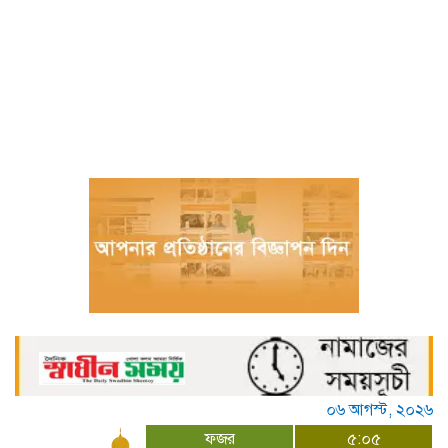
চীনের হস্তশিল্প এখন ইউনেস্কোর বিশ্ব ঐতিহ্য
মেজর হাফিজ অস্থায়ী রাষ্ট্রপতি নির্বাচিত হওয়ায়
তজুমদ্দিনে আনন্দ মিছিল
খুলনার রূপসায় অভিযান চালিয়ে ১০ কেজি
গাঁজাসহ দুইজন মাদক ব্যবসায়ীকে গ্রেফতার
করেছে র‍্যাব-৬
নওগাঁয় পানিতে ডুবে নবদম্পতির মৃত্যু, শয়ন ঘর
থেকে যুবকের মরদেহ উদ্ধার
অধিভুক্ত কলেজগুলোতে সাইবার সিকিউরিটি ক্লাব
গঠনের ঘোষণা জাতীয় বিশ্ববিদ্যালয় ভিসির
বাগেরহাটে স্বাস্থ্য কমপ্লেক্সে আকস্মিক পরিদর্শনে
স্বাস্থ্যমন্ত্রী, অনিয়মে ক্ষোভ প্রকাশ
০৬ আগস্ট, ২০২৬
ফজর
৫:০৫