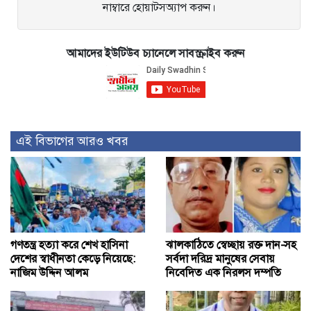
নাম্বারে হোয়াটসঅ্যাপ করুন।
আমাদের ইউটিউব চ্যানেলে সাবস্ক্রাইব করুন
এই বিভাগের আরও খবর
গণতন্ত্র হত্যা করে শেখ হাসিনা
ঝালকাঠিতে স্বেচ্ছায় রক্ত দান-সহ
দেশের স্বাধীনতা কেড়ে নিয়েছে:
সর্বদা দরিদ্র মানুষের সেবায়
নাজিম উদ্দিন আলম
নিবেদিত এক নিরলস দম্পতি