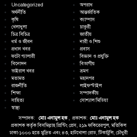
Uncategorized
অপরাধ
অর্থনীতি
আন্তর্জাতিক
কৃষি
ক্যাম্পাস
খেলাধুলা
চাকুরী
চিত্র বিচিত্র
জাতীয়
ধর্ম ও জীবন
নারী ও শিশু
প্রধান খবর
প্রবাস
ফটো গ্যালারী
বিজ্ঞান ও প্রযুক্তি
বিনোদন
বিভাগীয়
ভাইরাল খবর
ভ্রমণ
মতামত
মহানগর
রাজনীতি
লাইফস্টাইল
শিক্ষা
সম্পাদকীয়
সাহিত্য
সোশ্যাল মিডিয়া
স্বাস্থ্য
সম্পাদক:
মোঃ এনামুল হক
, প্রকাশক:
মোঃ এনামুল হক
প্রকাশক কর্তৃক বিসমিল্লাহ প্রিন্টিং প্রেস, ২১৯ ফকিরেরপুল, মতিঝিল
ঢাকা-১০০০ হতে মুদ্রিত এবং ৪৩, হাটখোলা রোড, টিকাটুলি, চৌধুরী