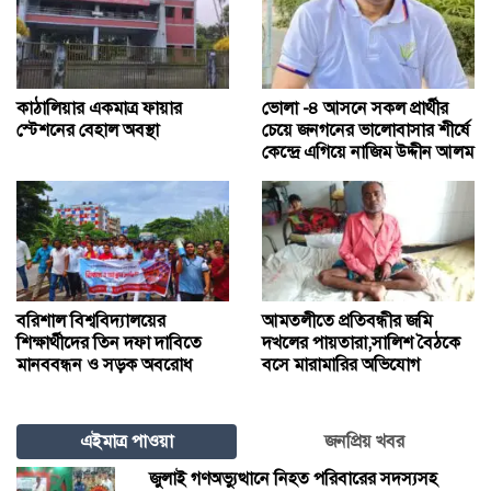
কাঠালিয়ার একমাত্র ফায়ার
ভোলা -৪ আসনে সকল প্রার্থীর
স্টেশনের বেহাল অবস্থা
চেয়ে জনগনের ভালোবাসার শীর্ষে
কেন্দ্রে এগিয়ে নাজিম উদ্দীন আলম
বরিশাল বিশ্ববিদ্যালয়ের
আমতলীতে প্রতিবন্ধীর জমি
শিক্ষার্থীদের তিন দফা দাবিতে
দখলের পায়তারা,সালিশ বৈঠকে
মানববন্ধন ও সড়ক অবরোধ
বসে মারামারির অভিযোগ
এইমাত্র পাওয়া
জনপ্রিয় খবর
জুলাই গণঅভ্যুত্থানে নিহত পরিবারের সদস্যসহ