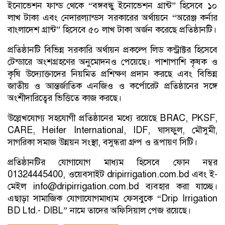
ইনোভেশন ফান্ড থেকে “বঙ্গবন্ধু ইনোভেশন গ্রান্ট” হিসেবে ১০
লাখ টাকা এবং নেদারল্যান্ডস সরকারের অর্থায়নে “অরেঞ্জ কর্নার
বাংলাদেশ গ্রান্ট” হিসেবে ৫০ লাখ টাকা অর্জন করেছে প্রতিষ্ঠানটি।
প্রতিষ্ঠানটি বিভিন্ন সরকারি অর্থায়ন প্রকল্পে লিড কন্ট্রাক্টর হিসেবে
টেন্ডারে অংশগ্রহণের অনুমোদনও পেয়েছে। পাশাপাশি কৃষক ও
কৃষি উদ্যোক্তাদের নিয়মিত প্রশিক্ষণ প্রদান করছে এবং বিভিন্ন
জাতীয় ও আন্তর্জাতিক এনজিও ও কর্পোরেট প্রতিষ্ঠানের সঙ্গে
অংশীদারিত্বের ভিত্তিতে কাজ করছে।
উল্লেখযোগ্য সহযোগী প্রতিষ্ঠানের মধ্যে রয়েছে BRAC, PKSF,
CARE, Heifer International, IDF, ঘাসফুল, মৌসুমী,
সাগরিকা সমাজ উন্নয়ন সংস্থা, বসুন্ধরা গ্রুপ ও রূপায়ণ সিটি।
প্রতিষ্ঠানটির যোগাযোগ মাধ্যম হিসেবে ফোন নম্বর
01324445400, ওয়েবসাইট dripirrigation.com.bd এবং ই-
মেইল info@dripirrigation.com.bd ব্যবহার করা যাচ্ছে।
এছাড়া সামাজিক যোগাযোগমাধ্যম ফেসবুকে “Drip Irrigation
BD Ltd.- DIBL” নামে তাদের অফিসিয়াল পেজ রয়েছে।