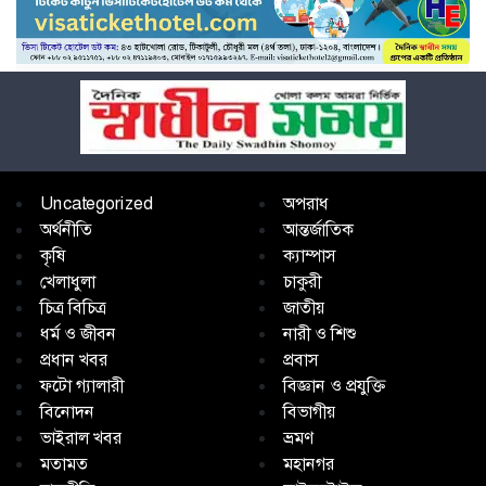
Uncategorized
অপরাধ
অর্থনীতি
আন্তর্জাতিক
কৃষি
ক্যাম্পাস
খেলাধুলা
চাকুরী
চিত্র বিচিত্র
জাতীয়
ধর্ম ও জীবন
নারী ও শিশু
প্রধান খবর
প্রবাস
ফটো গ্যালারী
বিজ্ঞান ও প্রযুক্তি
বিনোদন
বিভাগীয়
ভাইরাল খবর
ভ্রমণ
মতামত
মহানগর