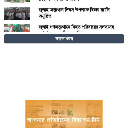
জুলাই অভ্যুত্থান দিবস উপলক্ষে বিজয় র‍্যালি
অনুষ্ঠিত
জুলাই গণঅভ্যুত্থানে নিহত পরিবারের সদস্যসহ
যোদ্ধাদের নওগাঁয় সংবর্ধনা
সকল খবর
দাবদাহের বিশ্বে শীতল গন্তব্য হিসেবে চীনের
উত্থান
জুলাই আন্দোলনে আহতদের চিকিৎসা দেওয়া
চিকিৎসক ডা. শামীম গ্রেপ্তার
বিজ্ঞান – উদ্ভাবন ও কৃত্রিম বুদ্ধিমত্তায় ভবিষ্যতের
চীন
বরগুনায় পুলিশের বিশেষ অভিযানে বিপুল
পরিমাণ টাকা ও স্বর্ণালংকারসহ আটক ২
মধ্যনগর সীমান্তে বাঙ্গালভিটায় বিজিবির