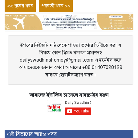
Post
Previous
Next
<< পূর্বের খবর
পরবর্তী খবর >>
entry
entry
navigation
উপরের নিউজটি মাঠ থেকে পাওয়া তথ্যের ভিত্তিতে করা এ
বিষয়ে কোন দ্বিমত থাকলে প্রমাণসহ
dailyswadhinshomoy@gmail.com এ ইমেইল করে
আমাদেরকে জানান অথবা আমাদের +88 01407028129
নাম্বারে হোয়াটসঅ্যাপ করুন।
আমাদের ইউটিউব চ্যানেলে সাবস্ক্রাইব করুন
এই বিভাগের আরও খবর