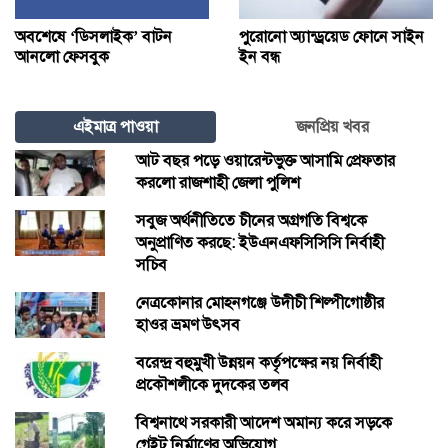
অবশেষে ‘ডিসলাইক’ বাটন
পুরোনো অ্যান্ড্রয়েড ফোনে সাইন
আনলো ফেসবুক
ইন বন্ধ
এইমাত্র পাওয়া
জনপ্রিয় খবর
আট বছর পড়ে ওয়ারেন্টভুক্ত আসামি প্রেফতার
করলো রাজশাহী জেলা পুলিশ
সবুজ অর্থনীতিতে চীনের অগ্রগতি বিশ্বকে
অনুপ্রাণিত করছে: ইউএনএফসিসিসি নির্বাহী
সচিব
নেত্রকোনার মোহনগঞ্জে উদীচী শিল্পীগোষ্ঠীর
হাওর ভ্রমণ উৎসব
বরেন্দ্র বহুমুখী উন্নয়ন কর্তৃপক্ষের নয় নির্বাহী
প্রকৌশলীকে দুদকের তলব
বিশ্বনাথে সরকারী আদেশ অমান্য করে সড়কে
গেইট নির্মাণের অভিযোগ