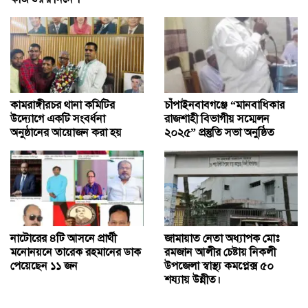
কামরাঙ্গীরচর থানা কমিটির
চাঁপাইনবাবগঞ্জে “মানবাধিকার
উদ্যোগে একটি সংবর্ধনা
রাজশাহী বিভাগীয় সম্মেলন
অনুষ্ঠানের আয়োজন করা হয়
২০২৫” প্রস্তুতি সভা অনুষ্ঠিত
নাটোরের ৪টি আসনে প্রার্থী
জামায়াত নেতা অধ্যাপক মোঃ
মনোনয়নে তারেক রহমানের ডাক
রমজান আলীর চেষ্টায় নিকলী
পেয়েছেন ১১ জন
উপজেলা স্বাস্থ্য কমপ্লেক্স ৫০
শয্যায় উন্নীত।