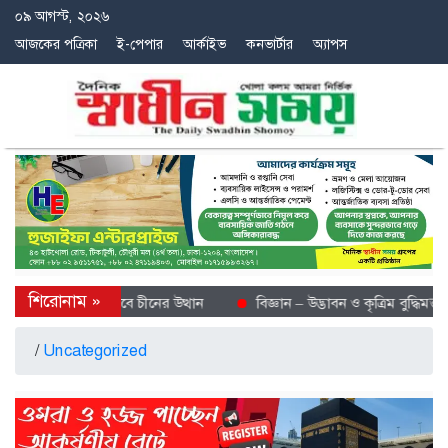
০৯ আগস্ট, ২০২৬
আজকের পত্রিকা
ই-পেপার
আর্কাইভ
কনভার্টার
অ্যাপস
ে শীতল গন্তব্য হিসেবে চীনের উত্থান
বিজ্ঞান – উদ্ভাবন ও কৃত্রিম বুদ্ধিমত্তায় 
/
Uncategorized