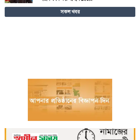
সকল খবর
বিজ্ঞান – উদ্ভাবন ও কৃত্রিম বুদ্ধিমত্তায় ভবিষ্যতের
চীন
বরগুনায় পুলিশের বিশেষ অভিযানে বিপুল
পরিমাণ টাকা ও স্বর্ণালংকারসহ আটক ২
মধ্যনগর সীমান্তে বাঙ্গালভিটায় বিজিবির
অভিযানে, ২৮ ভারতীয় গরু ও ১ টি স্টিলবডি
নৌকা আটক
চিতলমারী থানা প্রেসক্লাবের কমিটি ঘোষণা :
সভাপতি শহিদুল হক টিপু, সিনি: সহ সভাপতি
মো: আজাদ খান, সাধারণ সম্পাদক অরুন কুমার
সরকার।
চীনের হস্তশিল্প এখন ইউনেস্কোর বিশ্ব ঐতিহ্য
মেজর হাফিজ অস্থায়ী রাষ্ট্রপতি নির্বাচিত হওয়ায়