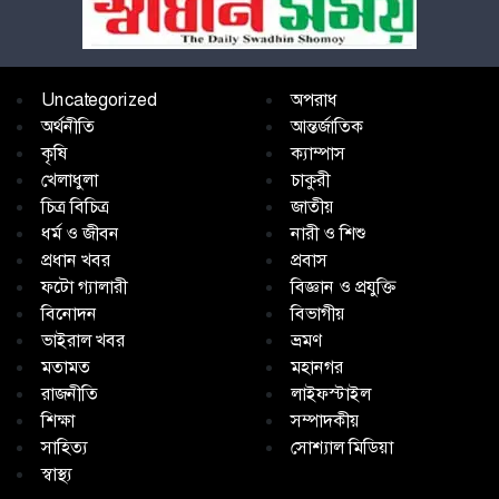
Uncategorized
অপরাধ
অর্থনীতি
আন্তর্জাতিক
কৃষি
ক্যাম্পাস
খেলাধুলা
চাকুরী
চিত্র বিচিত্র
জাতীয়
ধর্ম ও জীবন
নারী ও শিশু
প্রধান খবর
প্রবাস
ফটো গ্যালারী
বিজ্ঞান ও প্রযুক্তি
বিনোদন
বিভাগীয়
ভাইরাল খবর
ভ্রমণ
মতামত
মহানগর
রাজনীতি
লাইফস্টাইল
শিক্ষা
সম্পাদকীয়
সাহিত্য
সোশ্যাল মিডিয়া
স্বাস্থ্য