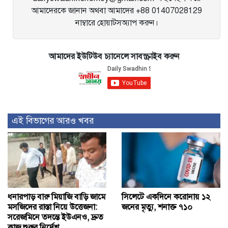
আমাদেরকে জানান অথবা আমাদের +88 01407028129
নাম্বারে হোয়াটসঅ্যাপ করুন।
আমাদের ইউটিউব চ্যানেলে সাবস্ক্রাইব করুন
এই বিভাগের আরও খবর
ধনারপাড় বারু মিয়াজি বাড়ি জামে
সিলেটে একদিনে করোনায় ১২
মসজিদের রাস্তা নিয়ে উত্তেজনা:
জনের মৃত্যু, শনাক্ত ৭১০
সরেজমিনে তদন্তে ইউএনও, দ্রুত
কাজ শুরুর নির্দেশ