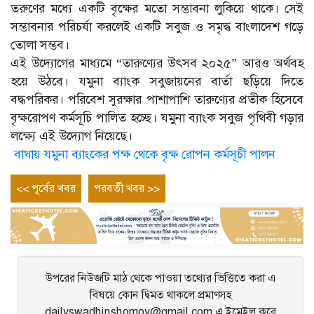
তরুণের মধ্যে একটি বৃক্ষের মতো সম্ভাবনা লুকিয়ে থাকে। সেই
সম্ভাবনার পরিচর্যা করলেই একটি সবুজ ও সমৃদ্ধ বাংলাদেশ গড়ে
তোলা সম্ভব।
এই উদ্যোগের মাধ্যমে “তারুণ্যের উৎসব ২০২৫” আরও অর্থবহ
হয়ে উঠবে। যমুনা ব্যাংক সবুজায়নের বার্তা ছড়িয়ে দিতে
বদ্ধপরিকর। পরিবেশ সুরক্ষার পাশাপাশি তারুণ্যের প্রতীক হিসেবে
বৃক্ষরোপণ কর্মসূচি পালিত হচ্ছে। যমুনা ব্যাংক সবুজ পৃথিবী গড়ার
লক্ষ্যে এই উদ্যোগ নিয়েছে।
বাঘায় যমুনা ব্যাংকের পক্ষ থেকে বৃক্ষ রোপন কর্মসূচী পালন
Post
Previous
Next
<< পূর্বের খবর
পরবর্তী খবর >>
entry
entry
navigation
উপরের নিউজটি মাঠ থেকে পাওয়া তথ্যের ভিত্তিতে করা এ
বিষয়ে কোন দ্বিমত থাকলে প্রমাণসহ
dailyswadhinshomoy@gmail.com এ ইমেইল করে