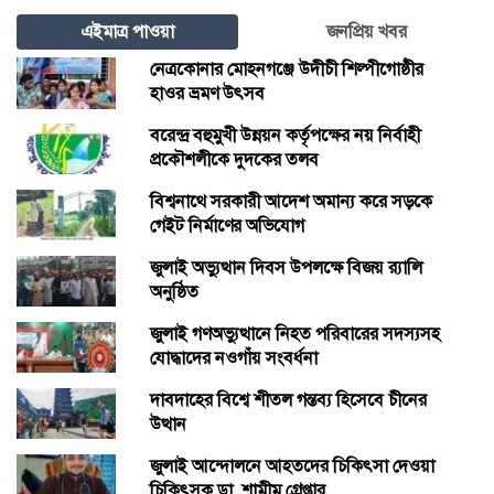
এইমাত্র পাওয়া
জনপ্রিয় খবর
নেত্রকোনার মোহনগঞ্জে উদীচী শিল্পীগোষ্ঠীর
হাওর ভ্রমণ উৎসব
বরেন্দ্র বহুমুখী উন্নয়ন কর্তৃপক্ষের নয় নির্বাহী
প্রকৌশলীকে দুদকের তলব
বিশ্বনাথে সরকারী আদেশ অমান্য করে সড়কে
গেইট নির্মাণের অভিযোগ
জুলাই অভ্যুত্থান দিবস উপলক্ষে বিজয় র‍্যালি
অনুষ্ঠিত
জুলাই গণঅভ্যুত্থানে নিহত পরিবারের সদস্যসহ
যোদ্ধাদের নওগাঁয় সংবর্ধনা
দাবদাহের বিশ্বে শীতল গন্তব্য হিসেবে চীনের
উত্থান
জুলাই আন্দোলনে আহতদের চিকিৎসা দেওয়া
চিকিৎসক ডা. শামীম গ্রেপ্তার