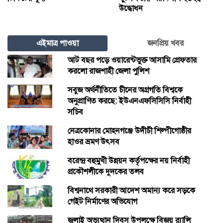
উদ্ধোধন
এইমাত্র পাওয়া
জনপ্রিয় খবর
আট বছর পড়ে ওয়ারেন্টভুক্ত আসামি প্রেফতার
করলো রাজশাহী জেলা পুলিশ
সবুজ অর্থনীতিতে চীনের অগ্রগতি বিশ্বকে
অনুপ্রাণিত করছে: ইউএনএফসিসিসি নির্বাহী
সচিব
নেত্রকোনার মোহনগঞ্জে উদীচী শিল্পীগোষ্ঠীর
হাওর ভ্রমণ উৎসব
বরেন্দ্র বহুমুখী উন্নয়ন কর্তৃপক্ষের নয় নির্বাহী
প্রকৌশলীকে দুদকের তলব
বিশ্বনাথে সরকারী আদেশ অমান্য করে সড়কে
গেইট নির্মাণের অভিযোগ
জুলাই অভ্যুত্থান দিবস উপলক্ষে বিজয় র‍্যালি