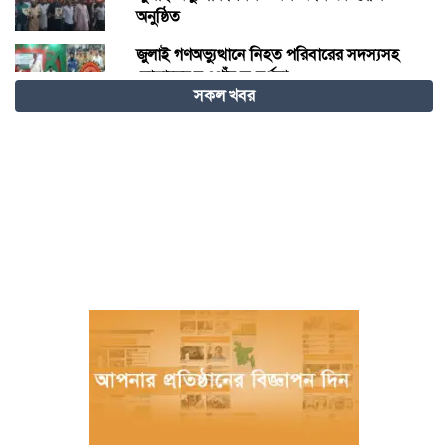
অনুষ্ঠিত
জুলাই গণঅভ্যুত্থানে নিহত পরিবারের সদস্যসহ
যোদ্ধাদের নওগাঁয় সংবর্ধনা
সকল খবর
দাবদাহের বিশ্বে শীতল গন্তব্য হিসেবে চীনের
উত্থান
জুলাই আন্দোলনে আহতদের চিকিৎসা দেওয়া
চিকিৎসক ডা. শামীম গ্রেপ্তার
বিজ্ঞান – উদ্ভাবন ও কৃত্রিম বুদ্ধিমত্তায় ভবিষ্যতের
চীন
বরগুনায় পুলিশের বিশেষ অভিযানে বিপুল
পরিমাণ টাকা ও স্বর্ণালংকারসহ আটক ২
মধ্যনগর সীমান্তে বাঙ্গালভিটায় বিজিবির
অভিযানে, ২৮ ভারতীয় গরু ও ১ টি স্টিলবডি
নৌকা আটক