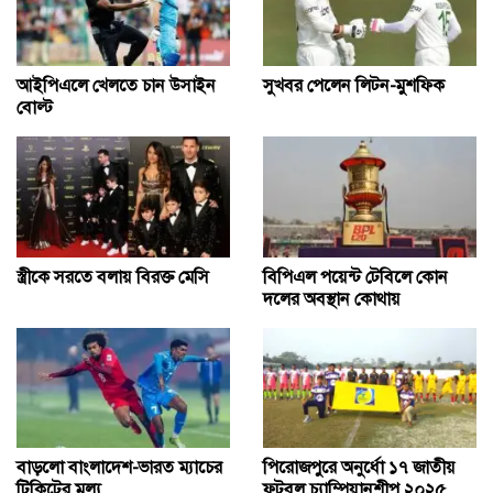
আইপিএলে খেলতে চান উসাইন
সুখবর পেলেন লিটন-মুশফিক
বোল্ট
স্ত্রীকে সরতে বলায় বিরক্ত মেসি
বিপিএল পয়েন্ট টেবিলে কোন
দলের অবস্থান কোথায়
বাড়লো বাংলাদেশ-ভারত ম্যাচের
পিরোজপুরে অনুর্ধো ১৭ জাতীয়
টিকিটের মূল্য
ফুটবল চ্যাম্পিয়ানশীপ ২০২৫