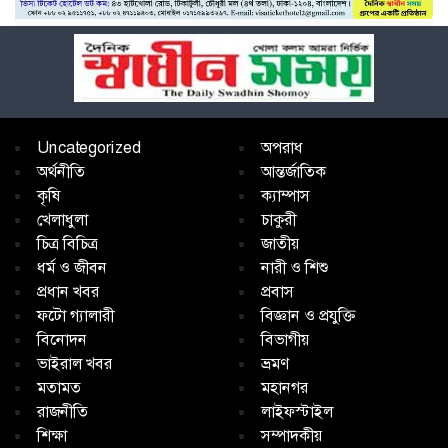
Uncategorized
অপরাধ
অর্থনীতি
আন্তর্জাতিক
কৃষি
ক্যাম্পাস
খেলাধুলা
চাকুরী
চিত্র বিচিত্র
জাতীয়
ধর্ম ও জীবন
নারী ও শিশু
প্রধান খবর
প্রবাস
ফটো গ্যালারী
বিজ্ঞান ও প্রযুক্তি
বিনোদন
বিভাগীয়
ভাইরাল খবর
ভ্রমণ
মতামত
মহানগর
রাজনীতি
লাইফস্টাইল
শিক্ষা
সম্পাদকীয়