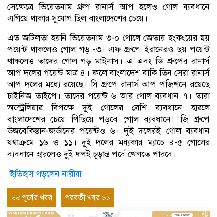
সেক্ষেত্রে ভিয়েতনাম গ্রুপ রানার্স আপ হলেও গোল ব্যবধানে
এগিয়ে থাকার সুযোগ ছিল বাংলাদেশের চেয়ে।
এত জটিলতা হয়নি ভিয়েতনাম ৩-০ গোলে জেতায় হংকংয়ের ছয়
পয়েন্ট থাকলেও গোল গড় -৩। এফ গ্রুপে ইরানেরও ছয় পয়েন্ট
থাকলেও তাদের গোল গড় মাইনাস। এ এবং ডি গ্রুপের রানার্স
আপ দলের পয়েন্ট মাত্র ৪। ফলে বাংলাদেশ বাকি তিন সেরা রানার্স
আপ দলের মধ্যে রয়েছে। সি গ্রুপে রানার্স আপ পজিশনে রয়েছে
চাইনিজ তাইপে। তাদের পয়েন্ট ৬ আর গোল ব্যবধান ৭। তারা
অস্ট্রেলিয়ার বিপক্ষে দুই গোলের বেশি ব্যবধানে হারলে
বাংলাদেশের চেয়ে পিছিয়ে পড়বে গোল ব্যবধানে। জি গ্রুপে
উজবেকিস্তান-জর্ডানের পয়েন্টও ৬। দুই দলেরই গোল ব্যবধান
যথাক্রমে ১৬ ও ১১। দুই দলের মধ্যকার ম্যাচে ৪-৫ গোলের
ব্যবধানে হারলেও দুই দলই চূড়ান্ত পর্বে খেলতে পারবে।
ইতিহাস গড়লেন নারীরা
Post
Previous
Next
<< পূর্বের খবর
পরবর্তী খবর >>
entry
entry
navigation