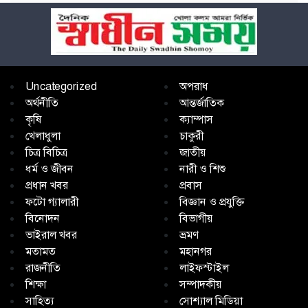
Uncategorized
অপরাধ
অর্থনীতি
আন্তর্জাতিক
কৃষি
ক্যাম্পাস
খেলাধুলা
চাকুরী
চিত্র বিচিত্র
জাতীয়
ধর্ম ও জীবন
নারী ও শিশু
প্রধান খবর
প্রবাস
ফটো গ্যালারী
বিজ্ঞান ও প্রযুক্তি
বিনোদন
বিভাগীয়
ভাইরাল খবর
ভ্রমণ
মতামত
মহানগর
রাজনীতি
লাইফস্টাইল
শিক্ষা
সম্পাদকীয়
সাহিত্য
সোশ্যাল মিডিয়া