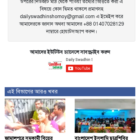
উপরের নিউজটি মাঠ থেকে পাওয়া তথ্যের ভিত্তিতে করা এ
বিষয়ে কোন দ্বিমত থাকলে প্রমাণসহ
dailyswadhinshomoy@gmail.com এ ইমেইল করে
আমাদেরকে জানান অথবা আমাদের +88 01407028129
নাম্বারে হোয়াটসঅ্যাপ করুন।
আমাদের ইউটিউব চ্যানেলে সাবস্ক্রাইব করুন
এই বিভাগের আরও খবর
জামালপুরে সমকামী বিয়ের
বাংলাদেশ ইসলামি ছাত্রশিবির