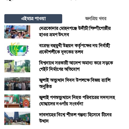
এইমাত্র পাওয়া
জনপ্রিয় খবর
নেত্রকোনার মোহনগঞ্জে উদীচী শিল্পীগোষ্ঠীর
হাওর ভ্রমণ উৎসব
বরেন্দ্র বহুমুখী উন্নয়ন কর্তৃপক্ষের নয় নির্বাহী
প্রকৌশলীকে দুদকের তলব
বিশ্বনাথে সরকারী আদেশ অমান্য করে সড়কে
গেইট নির্মাণের অভিযোগ
জুলাই অভ্যুত্থান দিবস উপলক্ষে বিজয় র‍্যালি
অনুষ্ঠিত
জুলাই গণঅভ্যুত্থানে নিহত পরিবারের সদস্যসহ
যোদ্ধাদের নওগাঁয় সংবর্ধনা
দাবদাহের বিশ্বে শীতল গন্তব্য হিসেবে চীনের
উত্থান