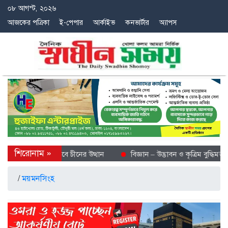
০৮ আগস্ট, ২০২৬
আজকের পত্রিকা
ই-পেপার
আর্কাইভ
কনভার্টার
অ্যাপস
ে শীতল গন্তব্য হিসেবে চীনের উত্থান
বিজ্ঞান – উদ্ভাবন ও কৃত্রিম বুদ্ধিমত্তায়
/
ময়মনসিংহ