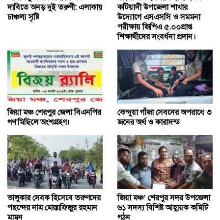
দাবিতে অনড় দুই তরুণী: এলাকায়
কটিয়াদী উপজেলা শাখার
চাঞ্চল্য সৃষ্টি
উদ্যোগে এসএসসি ও সমমনা
পরীক্ষায় জিপিএ ৫.০০প্রাপ্ত
শিক্ষার্থীদের সংবর্ধনা প্রদান।
জিয়া মঞ্চ শেরপুর জেলা বিএনপির
কেন্দুয়া গাঁজা সেবনের অপরাধে ৩
গণ মিছিলে অংশগ্রহণ।
জনের অর্থ ও কারাদন্ড
ভালুকার সেবক হিসেবে তরুণদের
জিয়া মঞ্চ’ শেরপুর সদর উপজেলা
পছন্দের নাম মোস্তাফিজুর রহমান
৬১ সদস্য বিশিষ্ট আহ্বায়ক কমিটি
মামুন
গঠন