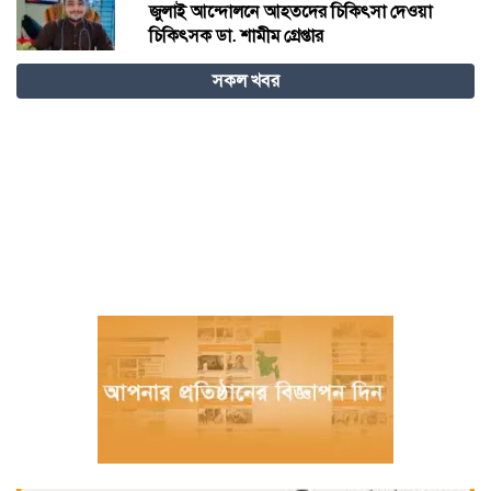
জুলাই আন্দোলনে আহতদের চিকিৎসা দেওয়া
চিকিৎসক ডা. শামীম গ্রেপ্তার
সকল খবর
বিজ্ঞান – উদ্ভাবন ও কৃত্রিম বুদ্ধিমত্তায় ভবিষ্যতের
চীন
বরগুনায় পুলিশের বিশেষ অভিযানে বিপুল
পরিমাণ টাকা ও স্বর্ণালংকারসহ আটক ২
মধ্যনগর সীমান্তে বাঙ্গালভিটায় বিজিবির
অভিযানে, ২৮ ভারতীয় গরু ও ১ টি স্টিলবডি
নৌকা আটক
চিতলমারী থানা প্রেসক্লাবের কমিটি ঘোষণা :
সভাপতি শহিদুল হক টিপু, সিনি: সহ সভাপতি
মো: আজাদ খান, সাধারণ সম্পাদক অরুন কুমার
সরকার।
চীনের হস্তশিল্প এখন ইউনেস্কোর বিশ্ব ঐতিহ্য