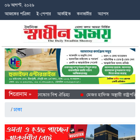
০৬ আগস্ট, ২০২৬
আজকের পত্রিকা
ই-পেপার
আর্কাইভ
কনভার্টার
অ্যাপস
স্তশিল্প এখন ইউনেস্কোর বিশ্ব ঐতিহ্য
মেজর হাফিজ অস্থায়ী রাষ্ট্রপতি নির্বা
/
ঢাকা