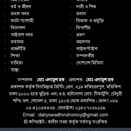
ধর্ম ও জীবন
নারী ও শিশু
প্রধান খবর
প্রবাস
ফটো গ্যালারী
বিজ্ঞান ও প্রযুক্তি
বিনোদন
বিভাগীয়
ভাইরাল খবর
ভ্রমণ
মতামত
মহানগর
রাজনীতি
লাইফস্টাইল
শিক্ষা
সম্পাদকীয়
সাহিত্য
সোশ্যাল মিডিয়া
স্বাস্থ্য
সম্পাদক:
মোঃ এনামুল হক
, প্রকাশক:
মোঃ এনামুল হক
প্রকাশক কর্তৃক বিসমিল্লাহ প্রিন্টিং প্রেস, ২১৯ ফকিরেরপুল, মতিঝিল
ঢাকা-১০০০ হতে মুদ্রিত এবং ৪৩, হাটখোলা রোড, টিকাটুলি, চৌধুরী
শপিং মল, লেভেল ৫, ঢাকা ১২০৩ থেকে প্রকাশিত। ফোনঃ +৮৮
০২-৪১০৫৪৪২৪, মোবাইলঃ ০১৪০৭০২৮১২৯
Email : dailyswadhinshomoy@gmail.com
© কপিরাইট। স্বাধীন সময় কর্তৃক সর্বসত্ব সংরক্ষিত