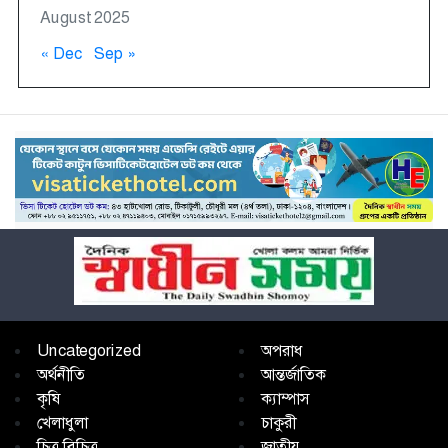
August 2025
« Dec
Sep »
Uncategorized
অপরাধ
অর্থনীতি
আন্তর্জাতিক
কৃষি
ক্যাম্পাস
খেলাধুলা
চাকুরী
চিত্র বিচিত্র
জাতীয়