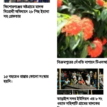
কিশোরগঞ্জের ‎অষ্টগ্রামে মাদক
বিরোধী অভিযানে ২৮ পিছ ইয়াবা
সহ গ্রেফতার
বিক্রমপুরের সেঁওতি বাগানে টিএসআই 
১৫ বছরেও রাস্তার কোনো সংস্কার
হয়নি।
তাড়াইল সদর ইউনিয়ন এর ৮ নং
ওয়াড সহিলাটি গ্রামের মাদকের