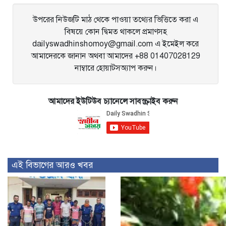
উপরের নিউজটি মাঠ থেকে পাওয়া তথ্যের ভিত্তিতে করা এ
বিষয়ে কোন দ্বিমত থাকলে প্রমাণসহ
dailyswadhinshomoy@gmail.com এ ইমেইল করে
আমাদেরকে জানান অথবা আমাদের +88 01407028129
নাম্বারে হোয়াটসঅ্যাপ করুন।
আমাদের ইউটিউব চ্যানেলে সাবস্ক্রাইব করুন
এই বিভাগের আরও খবর