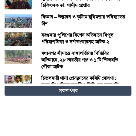
চিকিৎসক ডা. শামীম গ্রেপ্তার
বিজ্ঞান – উদ্ভাবন ও কৃত্রিম বুদ্ধিমত্তায় ভবিষ্যতের
চীন
বরগুনায় পুলিশের বিশেষ অভিযানে বিপুল
পরিমাণ টাকা ও স্বর্ণালংকারসহ আটক ২
মধ্যনগর সীমান্তে বাঙ্গালভিটায় বিজিবির
অভিযানে, ২৮ ভারতীয় গরু ও ১ টি স্টিলবডি
নৌকা আটক
চিতলমারী থানা প্রেসক্লাবের কমিটি ঘোষণা :
সভাপতি শহিদুল হক টিপু, সিনি: সহ সভাপতি
সকল খবর
মো: আজাদ খান, সাধারণ সম্পাদক অরুন কুমার
সরকার।
চীনের হস্তশিল্প এখন ইউনেস্কোর বিশ্ব ঐতিহ্য
মেজর হাফিজ অস্থায়ী রাষ্ট্রপতি নির্বাচিত হওয়ায়