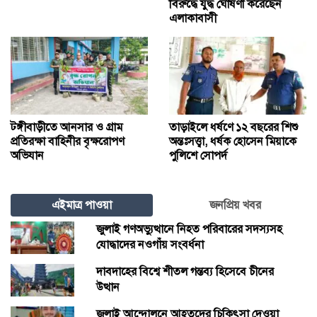
বিরুদ্ধে যুদ্ধ ঘোষণা করেছেন
এলাকাবাসী
টঙ্গীবাড়ীতে আনসার ও গ্রাম
তাড়াইলে ধর্ষণে ১২ বছরের শিশু
প্রতিরক্ষা বাহিনীর বৃক্ষরোপণ
অন্তঃসত্ত্বা, ধর্ষক হোসেন মিয়াকে
অভিযান
পুলিশে সোপর্দ
এইমাত্র পাওয়া
জনপ্রিয় খবর
জুলাই গণঅভ্যুত্থানে নিহত পরিবারের সদস্যসহ
যোদ্ধাদের নওগাঁয় সংবর্ধনা
দাবদাহের বিশ্বে শীতল গন্তব্য হিসেবে চীনের
উত্থান
জুলাই আন্দোলনে আহতদের চিকিৎসা দেওয়া