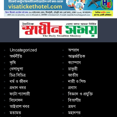
Uncategorized
অপরাধ
অর্থনীতি
আন্তর্জাতিক
কৃষি
ক্যাম্পাস
খেলাধুলা
চাকুরী
চিত্র বিচিত্র
জাতীয়
ধর্ম ও জীবন
নারী ও শিশু
প্রধান খবর
প্রবাস
ফটো গ্যালারী
বিজ্ঞান ও প্রযুক্তি
বিনোদন
বিভাগীয়
ভাইরাল খবর
ভ্রমণ
মতামত
মহানগর