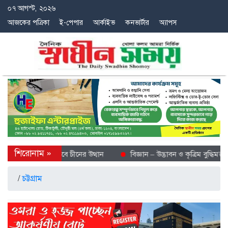
০৭ আগস্ট, ২০২৬
আজকের পত্রিকা
ই-পেপার
আর্কাইভ
কনভার্টার
অ্যাপস
ে শীতল গন্তব্য হিসেবে চীনের উত্থান
বিজ্ঞান – উদ্ভাবন ও কৃত্রিম বুদ্ধিমত্তায় 
/
চট্টগ্রাম