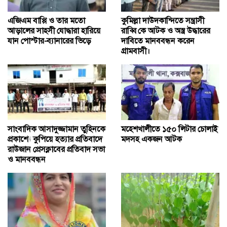
এজিএম বাপ্পি ও তার মতো
কুমিল্লা দাউদকান্দিতে সন্ত্রাসী
আড়ালের সাহসী যোদ্ধারা হারিয়ে
রাব্বি কে আটক ও অস্ত্র উদ্ধারের
যান পোস্টার-ব্যানারের ভিড়ে
দাবিতে মানববন্ধন করেন
গ্রামবাসী।
সাংবাদিক আসাদুজ্জামান তুহিনকে
মহেশখালীতে ১৫০ লিটার চোলাই
প্রকাশ্যে কুপিয়ে হত্যার প্রতিবাদে
মদসহ একজন আটক
রাউজান প্রেসক্লাবের প্রতিবাদ সভা
ও মানববন্ধন