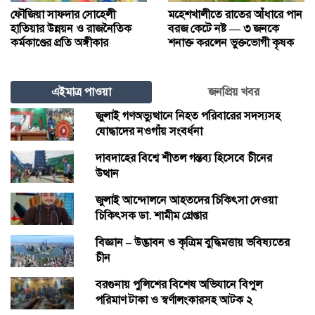
ফৌজিয়া সাফদার সোহেলী
মহেশখালীতে রাতের আঁধারে পান
হাতিয়ার উন্নয়ন ও রাজনৈতিক
বরজ কেটে নষ্ট — ৩ জনকে
কর্মকাণ্ডের প্রতি অঙ্গীকার
শনাক্ত করলেন ভুক্তভোগী কৃষক
এইমাত্র পাওয়া
জনপ্রিয় খবর
জুলাই গণঅভ্যুত্থানে নিহত পরিবারের সদস্যসহ
যোদ্ধাদের নওগাঁয় সংবর্ধনা
দাবদাহের বিশ্বে শীতল গন্তব্য হিসেবে চীনের
উত্থান
জুলাই আন্দোলনে আহতদের চিকিৎসা দেওয়া
চিকিৎসক ডা. শামীম গ্রেপ্তার
বিজ্ঞান – উদ্ভাবন ও কৃত্রিম বুদ্ধিমত্তায় ভবিষ্যতের
চীন
বরগুনায় পুলিশের বিশেষ অভিযানে বিপুল
পরিমাণ টাকা ও স্বর্ণালংকারসহ আটক ২