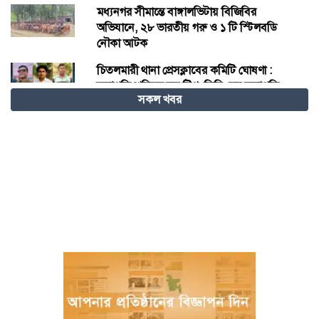
মধ্যনগর সীমান্তে বাঙ্গালভিটায় বিজিবির
অভিযানে, ২৮ ভারতীয় গরু ও ১ টি স্টিলবডি
নৌকা আটক
চিতলমারী থানা প্রেসক্লাবের কমিটি ঘোষণা :
সভাপতি শহিদুল হক টিপু, সিনি: সহ সভাপতি
সকল খবর
মো: আজাদ খান, সাধারণ সম্পাদক অরুন কুমার
সরকার।
চীনের হস্তশিল্প এখন ইউনেস্কোর বিশ্ব ঐতিহ্য
মেজর হাফিজ অস্থায়ী রাষ্ট্রপতি নির্বাচিত হওয়ায়
তজুমদ্দিনে আনন্দ মিছিল
খুলনার রূপসায় অভিযান চালিয়ে ১০ কেজি
গাঁজাসহ দুইজন মাদক ব্যবসায়ীকে গ্রেফতার
করেছে র‍্যাব-৬
নওগাঁয় পানিতে ডুবে নবদম্পতির মৃত্যু, শয়ন ঘর
থেকে যুবকের মরদেহ উদ্ধার