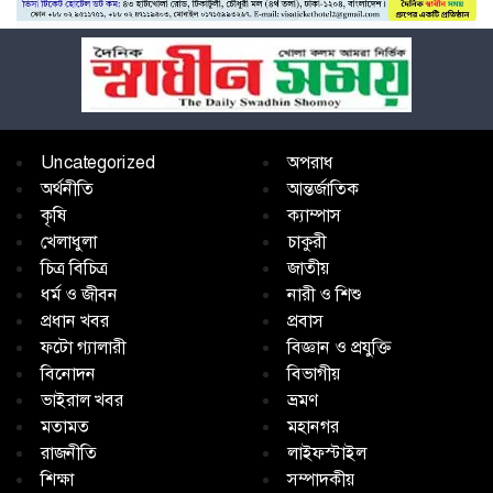
Uncategorized
অপরাধ
অর্থনীতি
আন্তর্জাতিক
কৃষি
ক্যাম্পাস
খেলাধুলা
চাকুরী
চিত্র বিচিত্র
জাতীয়
ধর্ম ও জীবন
নারী ও শিশু
প্রধান খবর
প্রবাস
ফটো গ্যালারী
বিজ্ঞান ও প্রযুক্তি
বিনোদন
বিভাগীয়
ভাইরাল খবর
ভ্রমণ
মতামত
মহানগর
রাজনীতি
লাইফস্টাইল
শিক্ষা
সম্পাদকীয়