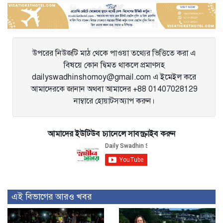
entry
entry
navigation
উপরের নিউজটি মাঠ থেকে পাওয়া তথ্যের ভিত্তিতে করা এ
বিষয়ে কোন দ্বিমত থাকলে প্রমাণসহ
dailyswadhinshomoy@gmail.com এ ইমেইল করে
আমাদেরকে জানান অথবা আমাদের +88 01407028129
নাম্বারে হোয়াটসঅ্যাপ করুন।
আমাদের ইউটিউব চ্যানেলে সাবস্ক্রাইব করুন
এই বিভাগের আরও খবর