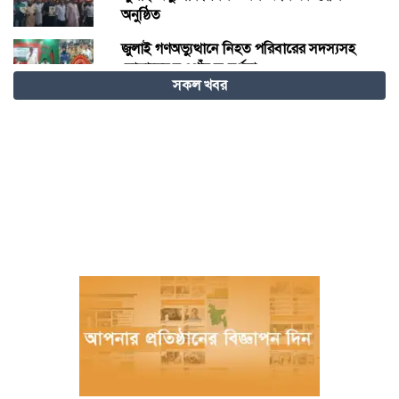
অনুষ্ঠিত
জুলাই গণঅভ্যুত্থানে নিহত পরিবারের সদস্যসহ
যোদ্ধাদের নওগাঁয় সংবর্ধনা
সকল খবর
দাবদাহের বিশ্বে শীতল গন্তব্য হিসেবে চীনের
উত্থান
জুলাই আন্দোলনে আহতদের চিকিৎসা দেওয়া
চিকিৎসক ডা. শামীম গ্রেপ্তার
বিজ্ঞান – উদ্ভাবন ও কৃত্রিম বুদ্ধিমত্তায় ভবিষ্যতের
চীন
বরগুনায় পুলিশের বিশেষ অভিযানে বিপুল
পরিমাণ টাকা ও স্বর্ণালংকারসহ আটক ২
মধ্যনগর সীমান্তে বাঙ্গালভিটায় বিজিবির
অভিযানে, ২৮ ভারতীয় গরু ও ১ টি স্টিলবডি
নৌকা আটক