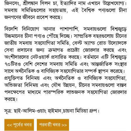
জিনসেং, শ্রীলঙ্কান সিলন চা, ইত্যাদির নাম এখানে উল্লেখযোগ্য।
সমবায় সমিতিগুলোর সহায়তায়, এই বৈশ্বিক পণ্যগুলো চীনা
জনগণের জীবনে প্রবেশ করছে।
বিদেশি বিনিয়োগ আনার পাশাপাশি, সমবায়গুলো বিশ্বজুড়ে
উচ্চমানের চীনা পণ্যও পৌঁছে দিচ্ছে। সাম্প্রতিক বছরগুলোয় চীনের
জাতীয় সমবায় সহযোগিতা সমিতি, বেল্ট অ্যান্ড রোড উদ্যোদকে
সেবা প্রদানের জন্য ক্রমাগত প্রচেষ্টা জোরদার করছে এবং
অংশীদারদের নেটওয়ার্ক প্রসারিত করছে। বর্তমানে এটি বিশ্বজুড়ে
৭০টিরও বেশি দেশের সমবায় সমিতি এবং আন্তর্জাতিক সংস্থার
সাথে অর্থনৈতিক ও বাণিজ্যিক সহযোগিতার সম্পর্ক স্থাপন করেছে।
প্রযুক্তিগত বিনিময় এবং অর্থনৈতিক ও বাণিজ্যিক সহযোগিতা,
অভিজ্ঞতা বিনিময় এবং যৌথ উন্নয়ন, চীনের সমবায়গুলো বাস্তব
পদক্ষেপের মাধ্যমে পারস্পরিক লাভজনক সহযোগিতা জোরদার
করছে।
সূত্র: ছাই-আলিম-ওয়াং হাইমান,চায়না মিডিয়া গ্রুপ।
Post
Previous
Next
<< পূর্বের খবর
পরবর্তী খবর >>