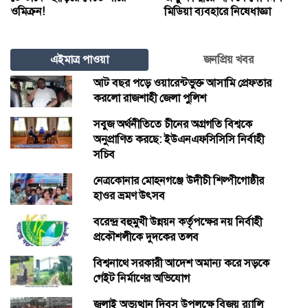
ওমিক্রন!
মিডিয়া ব্যবহারে নিষেধাজ্ঞা
এইমাত্র পাওয়া
জনপ্রিয় খবর
আট বছর পড়ে ওয়ারেন্টভুক্ত আসামি প্রেফতার
করলো রাজশাহী জেলা পুলিশ
সবুজ অর্থনীতিতে চীনের অগ্রগতি বিশ্বকে
অনুপ্রাণিত করছে: ইউএনএফসিসিসি নির্বাহী
সচিব
নেত্রকোনার মোহনগঞ্জে উদীচী শিল্পীগোষ্ঠীর
হাওর ভ্রমণ উৎসব
বরেন্দ্র বহুমুখী উন্নয়ন কর্তৃপক্ষের নয় নির্বাহী
প্রকৌশলীকে দুদকের তলব
বিশ্বনাথে সরকারী আদেশ অমান্য করে সড়কে
গেইট নির্মাণের অভিযোগ
জুলাই অভ্যুত্থান দিবস উপলক্ষে বিজয় র‍্যালি