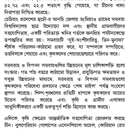
৫২.৭২ এবং ২২.৫ শতাংশ বৃদ্ধি পেয়েছে, যা চীনের খাদ্য
নিরাপত্তা নিশ্চিত করেছে।
চেচিয়াং প্রদেশের হুচৌ-র আনচি জেলায় হংমিয়াও গ্রামের সমবায়
বিশ্ববিদ্যালয় ছাত্র উদ্যোক্তা দল এবং স্থানীয় গ্রামবাসীদের
সহযোগিতায়, একটি পরিত্যক্ত খনির গর্তকে জনপ্রিয় পর্যটনকেন্দ্রে
রূপান্তরিত করা হয়। সমবায়টি ‘দুই-অংশীদারিত্ব, তিন-মুনাফা’
শীর্ষক পরিচালন-কাঠামো গ্রহণ করে, যা সম্পদকে সম্পত্তিতে,
তহবিলকে শেয়ারে এবং কৃষকদের শেয়ারহোল্ডারে পরিণত করে।
সরবরাহ ও বিপণন সমবায়গুলির উন্নয়নের মূল চালিকাশক্তি হলো
সংস্কার। গত পাঁচ বছরে কাঠামো উদ্ভাবন, প্রযুক্তিগত ক্ষমতায়ন ও
সবুজ উন্নয়নের মাধ্যমে, সরবরাহ ও বিপণন সমবায়গুলো
কৃষকদের পরিষেবা প্রদানের ক্ষেত্রে ‘শেষ মাইল’ পর্যন্ত সংযোগ
স্থাপন করেছে। শিল্প-শৃঙ্খলের প্রতিটি ধাপকে কৃষকদের আয়ের
উত্সে পরিণত করেছে এবং কৃষি ও গ্রামীণ এলাকার
আধুনিকীকরণে একটি গুরুত্বপূর্ণ শক্তি হিসেবে কাজ করছে।
এদিকে, কৃষি ক্ষেত্রের আন্তর্জাতিক সহযোগিতা জোরদার করছে
চীন। বুলগেরিয়ান গোলাপের এসেনশিয়াল অয়েল, কোরিয়ান রেড