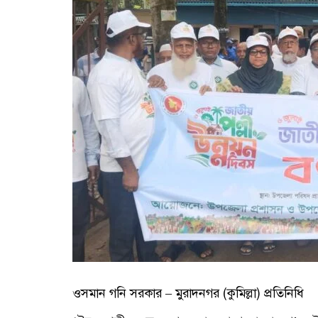
ওসমান গনি সরকার – মুরাদনগর (কুমিল্লা) প্রতিনিধি