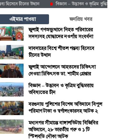
েবে চীনের উত্থান
বিজ্ঞান – উদ্ভাবন ও কৃত্রিম বুদ্ধিমত্তায় ভবিষ্যতের চীন
এইমাত্র পাওয়া
জনপ্রিয় খবর
জুলাই গণঅভ্যুত্থানে নিহত পরিবারের
সদস্যসহ যোদ্ধাদের নওগাঁয় সংবর্ধনা
দাবদাহের বিশ্বে শীতল গন্তব্য হিসেবে
চীনের উত্থান
জুলাই আন্দোলনে আহতদের চিকিৎসা
দেওয়া চিকিৎসক ডা. শামীম গ্রেপ্তার
বিজ্ঞান – উদ্ভাবন ও কৃত্রিম বুদ্ধিমত্তায়
ভবিষ্যতের চীন
বরগুনায় পুলিশের বিশেষ অভিযানে বিপুল
পরিমাণ টাকা ও স্বর্ণালংকারসহ আটক ২
মধ্যনগর সীমান্তে বাঙ্গালভিটায় বিজিবির
অভিযানে, ২৮ ভারতীয় গরু ও ১ টি
স্টিলবডি নৌকা আটক