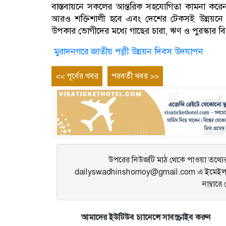
বাস্তবায়নে সকলের আন্তরিক সহযোগিতা কামনা করেন। 
আরও শক্তিশালী হবে এবং দেশের টেকসই উন্নয়নে প
উপকার ভোগীদের মধ্যে গাছের চারা, ঋণ ও পুরস্কার ব
মুরাদনগরে জাতীয় পল্লী উন্নয়ন দিবস উদযাপন
Post
Previous
Next
<< পূর্বের খবর
পরবর্তী খবর >>
entry
entry
navigation
উপরের নিউজটি মাঠ থেকে পাওয়া তথ্যের 
dailyswadhinshomoy@gmail.com এ ইমেইল 
নাম্বার
আমাদের ইউটিউব চ্যানেলে সাবস্ক্রাইব করুন