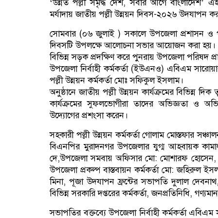
‘উন্নত পল্লী সমৃদ্ধ দেশ, সবার আগে বাংলাদেশ’ এই 
মর্যাদায় জাতীয় পল্লী উন্নয়ন দিবস-২০২৬ উদযাপন কর
সোমবার (০৬ জুলাই ) সকালে উপজেলা প্রশাসন ও প
দিবসটি উপলক্ষে আলোচনা সভার আয়োজন করা হয়। এর 
বিভিন্ন সড়ক প্রদক্ষিণ করে পুনরায় উপজেলা পরিষদ প্র
উপজেলা নির্বাহী কর্মকর্তা (ইউএনও) এবিএম সারোয়ার 
পল্লী উন্নয়ন কর্মকর্তা মোঃ সফিকুল ইসলাম।
অনুষ্ঠানে জাতীয় পল্লী উন্নয়ন কার্যক্রমের বিভিন্ন দিক ত
কার্যক্রমের সুফলভোগীরা তাদের অভিজ্ঞতা ও অভিব
উদ্যোগের প্রশংসা করেন।
সহকারী পল্লী উন্নয়ন কর্মকর্তা গোলাম মোস্তফার সঞ্চা
বিএনপির মুরাদনগর উপজেলার যুগ্ম আহবায়ক কামাল উ
দে,উপজেলা সমবায় অফিসার মো: মোশারফ হোসেন,
উপজেলা প্রকল্প বাস্তবায়ন কর্মকর্তা মো: জহিরুল
মিনা, পূজা উদযাপন ফ্রন্টের সভাপতি দুলাল দেবন
বিভিন্ন সরকারি দপ্তরের কর্মকর্তা, জনপ্রতিনিধি, গণ্যম
সভাপতির বক্তব্যে উপজেলা নির্বাহী কর্মকর্তা এবিএম সা