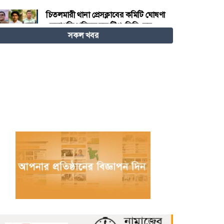
চিতলমারী থানা প্রেসক্লাবের কমিটি ঘোষণা
: সভাপতি শহিদুল হক টিপু, সিনি: সহ
সকল খবর
সভাপতি মো: আজাদ খান, সাধারণ
সম্পাদক অরুন কুমার সরকার।
চীনের হস্তশিল্প এখন ইউনেস্কোর বিশ্ব
ঐতিহ্য
মেজর হাফিজ অস্থায়ী রাষ্ট্রপতি নির্বাচিত
হওয়ায় তজুমদ্দিনে আনন্দ মিছিল
খুলনার রূপসায় অভিযান চালিয়ে ১০
কেজি গাঁজাসহ দুইজন মাদক ব্যবসায়ীকে
গ্রেফতার করেছে র‍্যাব-৬
নওগাঁয় পানিতে ডুবে নবদম্পতির মৃত্যু,
শয়ন ঘর থেকে যুবকের মরদেহ উদ্ধার
অধিভুক্ত কলেজগুলোতে সাইবার
সিকিউরিটি ক্লাব গঠনের ঘোষণা জাতীয়