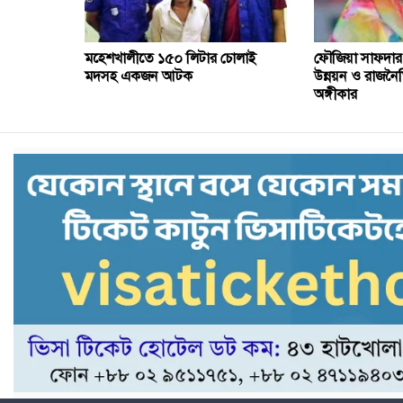
মহেশখালীতে ১৫০ লিটার চোলাই
ফৌজিয়া সাফদার
মদসহ একজন আটক
উন্নয়ন ও রাজনৈতি
অঙ্গীকার