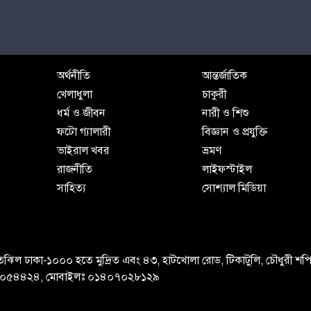
অর্থনীতি
আন্তর্জাতিক
খেলাধুলা
চাকুরী
ধর্ম ও জীবন
নারী ও শিশু
ফটো গ্যালারী
বিজ্ঞান ও প্রযুক্তি
ভাইরাল খবর
ভ্রমণ
রাজনীতি
লাইফস্টাইল
সাহিত্য
সোশ্যাল মিডিয়া
ল, মতিঝিল ঢাকা-১০০০ হতে মুদ্রিত এবং ৪৩, হাটখোলা রোড, টিকাটুলি, চৌধুরী শপ
-৪১০৫৪৪২৪, মোবাইলঃ ০১৪০৭০২৮১২৯