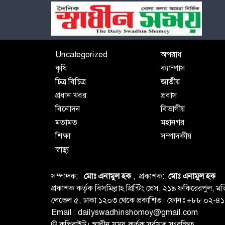
Uncategorized
অপরাধ
কৃষি
ক্যাম্পাস
চিত্র বিচিত্র
জাতীয়
প্রধান খবর
প্রবাস
বিনোদন
বিভাগীয়
মতামত
মহানগর
শিক্ষা
সম্পাদকীয়
স্বাস্থ্য
সম্পাদক:
মোঃ এনামুল হক
, প্রকাশক:
মোঃ এনামুল হক
প্রকাশক কর্তৃক বিসমিল্লাহ প্রিন্টিং প্রেস, ২১৯ ফকিরেরপু
লেভেল ৫, ঢাকা ১২০৩ থেকে প্রকাশিত। ফোনঃ +৮৮ ০২
Email : dailyswadhinshomoy@gmail.com
© কপিরাইট। স্বাধীন সময় কর্তৃক সর্বসত্ব সংরক্ষিত