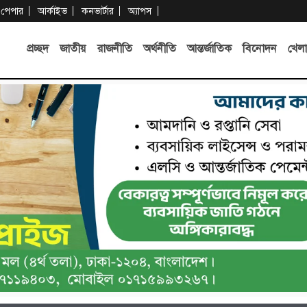
-পেপার
আর্কাইভ
কনভার্টার
অ্যাপস
প্রচ্ছদ
জাতীয়
রাজনীতি
অর্থনীতি
আন্তর্জাতিক
বিনোদন
খেলা