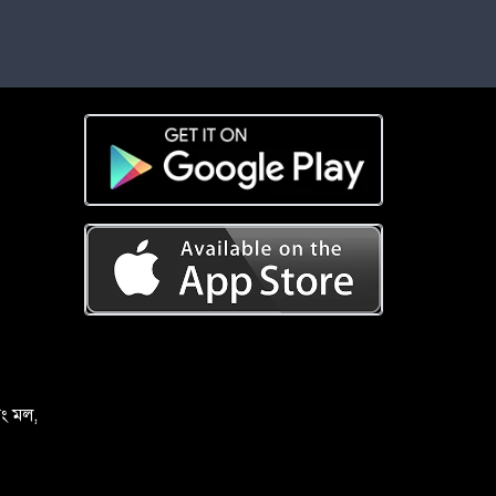
িং মল,