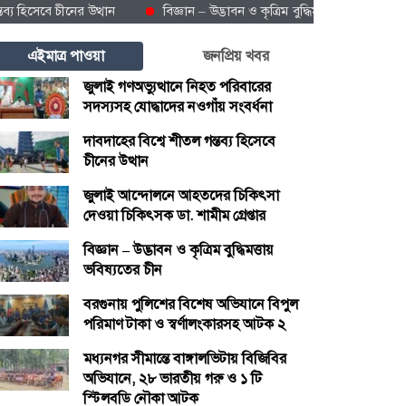
েবে চীনের উত্থান
বিজ্ঞান – উদ্ভাবন ও কৃত্রিম বুদ্ধিমত্তায় ভবিষ্যতের চীন
এইমাত্র পাওয়া
জনপ্রিয় খবর
জুলাই গণঅভ্যুত্থানে নিহত পরিবারের
সদস্যসহ যোদ্ধাদের নওগাঁয় সংবর্ধনা
দাবদাহের বিশ্বে শীতল গন্তব্য হিসেবে
চীনের উত্থান
জুলাই আন্দোলনে আহতদের চিকিৎসা
দেওয়া চিকিৎসক ডা. শামীম গ্রেপ্তার
বিজ্ঞান – উদ্ভাবন ও কৃত্রিম বুদ্ধিমত্তায়
ভবিষ্যতের চীন
বরগুনায় পুলিশের বিশেষ অভিযানে বিপুল
পরিমাণ টাকা ও স্বর্ণালংকারসহ আটক ২
মধ্যনগর সীমান্তে বাঙ্গালভিটায় বিজিবির
অভিযানে, ২৮ ভারতীয় গরু ও ১ টি
স্টিলবডি নৌকা আটক