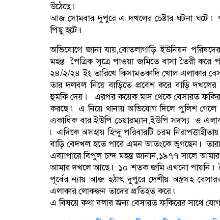
উঠেছে ৷
আজ সোমবার দুপুরে এ দখলের চেষ্টার ঘটনা ঘটে ৷ 
পিছু হটে ৷
অভিযোগে জানা যায়,বোতলাগাড়ি ইউনিয়ন পরিষদের পাশের 
মহন্ত পৈত্রিক সূত্রে পাওয়া জমিতে বাসা তৈরী কর
২৪/২/২৪ ইং তারিখে কিসামতকাদি খোল এলাকার বেসা
তার দলবল নিয়ে বাড়িতে প্রবেশ করে বাড়ি দখলে
হুমকি দেয় ৷ এরপর কয়েক মাস থেকে বেসারত ফকির দ
করছে ৷ এ নিয়ে থানায় অভিযোগ দিলে পুলিশ গেলে ত
একাধিক বার ইউপি চেয়ারম্যান,ইউপি সদস্য ও এলাকার
৷ এদিকে অসহায় হিন্দু পরিবারটি চরম নিরাপত্তাহীত
বাড়ি বেদখল হতে পারে এমন আতংকে ভুগছেন ৷ তারা প্
এব্যাপারে বিপুল চন্দ মহন্ত জানান,১৯৭৭ সালে আম
আমার দখলে আছে ৷ ১০ শতক জমি এখনো পায়নি ৷ পৈত্
পূর্বের ন্যায় আজ হঠাৎ দুপুরে দেশীয় অস্ত্রসহ বেস
এলাকার লোকজন তাদের প্রতিহত করে ৷
এ বিষয়ে কথা বলার জন্য বেসারত ফকিরের সাথে যোগা