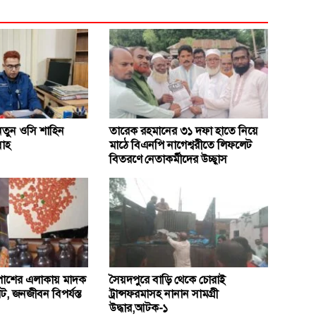
 নতুন ওসি শাহিন
তারেক রহমানের ৩১ দফা হাতে নিয়ে
লাহ
মাঠে বিএনপি নাগেশ্বরীতে লিফলেট
বিতরণে নেতাকর্মীদের উচ্ছ্বাস
েপাশের এলাকায় মাদক
সৈয়দপুরে বাড়ি থেকে চোরাই
ট, জনজীবন বিপর্যস্ত
ট্রান্সফরমাসহ নানান সামগ্রী
উদ্ধার,আটক-১