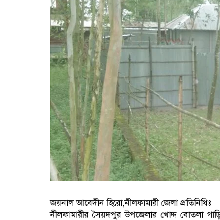
জয়নাল আবেদীন হিরো,নীলফামারী জেলা প্রতিনিধিঃ
নীলফামারীর সৈয়দপুর উপজেলার খোদ্দ বোতলা গাড়