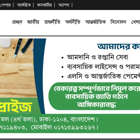
-পেপার
আর্কাইভ
কনভার্টার
অ্যাপস
প্রচ্ছদ
জাতীয়
রাজনীতি
অর্থনীতি
আন্তর্জাতিক
বিনোদন
খেলা