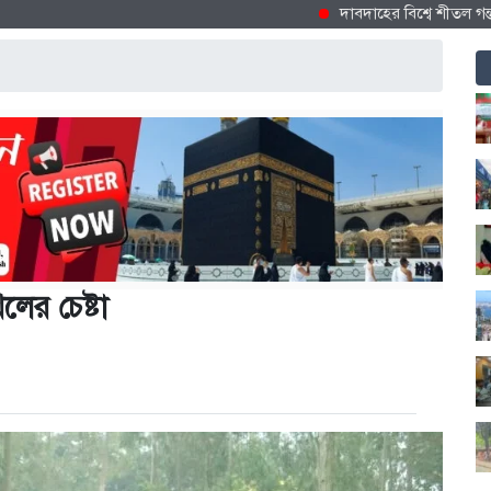
দাবদাহের বিশ্বে শীতল গন্তব্য হিস
খলের চেষ্টা