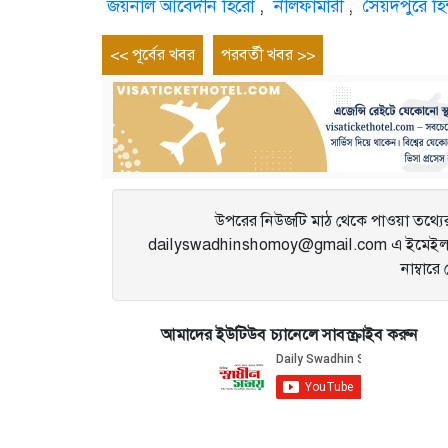
জয়নাল আবেদীন হিরো
,
নীলফামারী
,
সৈয়দপুরে হিন
Post
Previous
Next
<< পূর্বের খবর
পরবর্তী খবর >>
entry
entry
navigation
উপরের নিউজটি মাঠ থেকে পাওয়া তথ্যের 
dailyswadhinshomoy@gmail.com এ ইমেইল 
নাম্বার
আমাদের ইউটিউব চ্যানেলে সাবস্ক্রাইব করুন