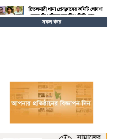
চিতলমারী থানা প্রেসক্লাবের কমিটি ঘোষণা
: সভাপতি শহিদুল হক টিপু, সিনি: সহ
সকল খবর
সভাপতি মো: আজাদ খান, সাধারণ
সম্পাদক অরুন কুমার সরকার।
চীনের হস্তশিল্প এখন ইউনেস্কোর বিশ্ব
ঐতিহ্য
মেজর হাফিজ অস্থায়ী রাষ্ট্রপতি নির্বাচিত
হওয়ায় তজুমদ্দিনে আনন্দ মিছিল
খুলনার রূপসায় অভিযান চালিয়ে ১০
কেজি গাঁজাসহ দুইজন মাদক ব্যবসায়ীকে
গ্রেফতার করেছে র‍্যাব-৬
নওগাঁয় পানিতে ডুবে নবদম্পতির মৃত্যু,
শয়ন ঘর থেকে যুবকের মরদেহ উদ্ধার
অধিভুক্ত কলেজগুলোতে সাইবার
সিকিউরিটি ক্লাব গঠনের ঘোষণা জাতীয়