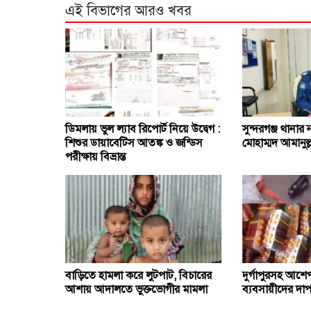
এই বিভাগের আরও খবর
ডিমলায় ভুল ল্যাব রিপোর্ট নিয়ে উদ্বেগ :
সুন্দরগঞ্জ থানার
শিশুর ডায়াবেটিস আতঙ্ক ও জন্ডিস
মোহাম্মদ আমানুল্
পরীক্ষায় বিভ্রান্ত
বাড়িতে হামলা করে লুটপাট, বিচারের
দুর্গাপুরসহ আশ
আশায় আদালতে ভুক্তভোগীর মামলা
ব্যবসায়ীদের দাপ