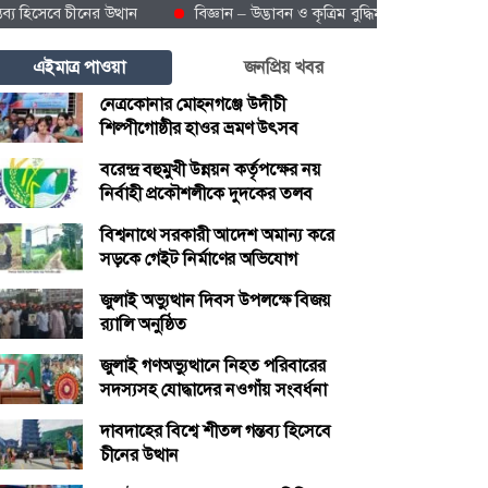
বে চীনের উত্থান
বিজ্ঞান – উদ্ভাবন ও কৃত্রিম বুদ্ধিমত্তায় ভবিষ্যতের চীন
এইমাত্র পাওয়া
জনপ্রিয় খবর
নেত্রকোনার মোহনগঞ্জে উদীচী
শিল্পীগোষ্ঠীর হাওর ভ্রমণ উৎসব
বরেন্দ্র বহুমুখী উন্নয়ন কর্তৃপক্ষের নয়
নির্বাহী প্রকৌশলীকে দুদকের তলব
বিশ্বনাথে সরকারী আদেশ অমান্য করে
সড়কে গেইট নির্মাণের অভিযোগ
জুলাই অভ্যুত্থান দিবস উপলক্ষে বিজয়
র‍্যালি অনুষ্ঠিত
জুলাই গণঅভ্যুত্থানে নিহত পরিবারের
সদস্যসহ যোদ্ধাদের নওগাঁয় সংবর্ধনা
দাবদাহের বিশ্বে শীতল গন্তব্য হিসেবে
চীনের উত্থান