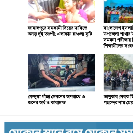
জামালপুরে সমকামী বিয়ের দাবিতে
বাংলাদেশ ইসলামি
অনড় দুই তরুণী: এলাকায় চাঞ্চল্য সৃষ্টি
উপজেলা শাখার 
সমমনা পরীক্ষায় জ
শিক্ষার্থীদের সংবর
কেন্দুয়া গাঁজা সেবনের অপরাধে ৩
ভালুকার সেবক হ
জনের অর্থ ও কারাদন্ড
পছন্দের নাম মোস