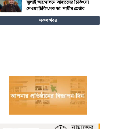
জুলাই আন্দোলনে আহতদের চিকিৎসা
দেওয়া চিকিৎসক ডা. শামীম গ্রেপ্তার
সকল খবর
বিজ্ঞান – উদ্ভাবন ও কৃত্রিম বুদ্ধিমত্তায়
ভবিষ্যতের চীন
বরগুনায় পুলিশের বিশেষ অভিযানে বিপুল
পরিমাণ টাকা ও স্বর্ণালংকারসহ আটক ২
মধ্যনগর সীমান্তে বাঙ্গালভিটায় বিজিবির
অভিযানে, ২৮ ভারতীয় গরু ও ১ টি
স্টিলবডি নৌকা আটক
চিতলমারী থানা প্রেসক্লাবের কমিটি ঘোষণা
: সভাপতি শহিদুল হক টিপু, সিনি: সহ
সভাপতি মো: আজাদ খান, সাধারণ
সম্পাদক অরুন কুমার সরকার।
চীনের হস্তশিল্প এখন ইউনেস্কোর বিশ্ব
ঐতিহ্য