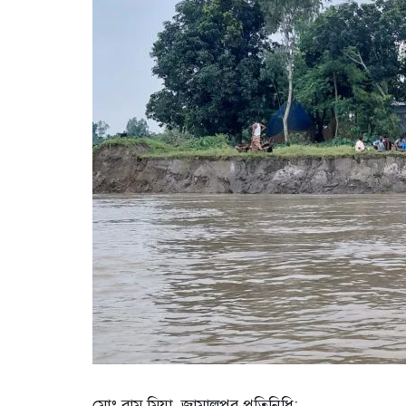
মোঃ রামু মিয়া, জামালপুর প্রতিনিধি: