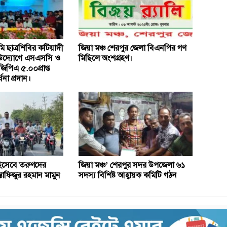
 ছাত্রশিবির কটিয়াদী
জিয়া মঞ্চ শেরপুর জেলা বিএনপির গণ
উদ্যোগে এসএসসি ও
মিছিলে অংশগ্রহণ।
িপিএ ৫.০০প্রাপ্ত
্ধনা প্রদান।
িসেবে তরুণদের
জিয়া মঞ্চ’ শেরপুর সদর উপজেলা ৬১
্তাফিজুর রহমান মামুন
সদস্য বিশিষ্ট আহ্বায়ক কমিটি গঠন