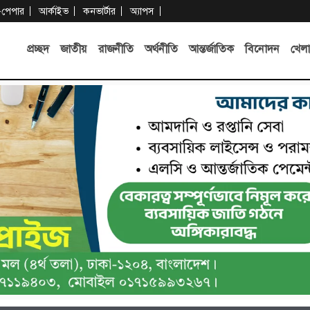
-পেপার
আর্কাইভ
কনভার্টার
অ্যাপস
প্রচ্ছদ
জাতীয়
রাজনীতি
অর্থনীতি
আন্তর্জাতিক
বিনোদন
খেলা