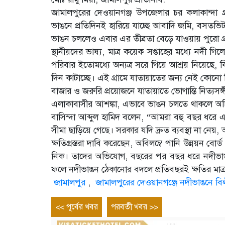
জামালপুরের দেওয়ানগঞ্জ উপজেলার চর কলাকান্দা গ্রাম
ভাঙনে প্রতিদিনই হারিয়ে যাচ্ছে আবাদি জমি, বসতভিট
ভাঙন চললেও এবার এর তীব্রতা বেড়ে যাওয়ায় পুরো গ্র
স্থানীয়দের ভাষ্য, মাত্র কয়েক সপ্তাহের মধ্যে নদী
পরিবার ইতোমধ্যে অন্যত্র সরে গিয়ে আশ্রয় নিয়েছে, ক
দিন কাটাচ্ছে। এই গ্রামে যাতায়াতের জন্য নেই কোনো
বাজার ও জরুরি প্রয়োজনে যাতায়াতে ভোগান্তি নিত্যসঙ্গ
এলাকাবাসীর আশঙ্কা, এভাবে ভাঙন চলতে থাকলে অচিরেই
বাসিন্দা আব্দুল হামিদ বলেন, “আমরা বহু বছর ধরে এই 
সীমা ছাড়িয়ে গেছে। সরকার যদি দ্রুত ব্যবস্থা না ন
ক্ষতিগ্রস্তরা দাবি করেছেন, অবিলম্বে পানি উন্নয়ন ব
নিক। তাদের অভিযোগ, বছরের পর বছর ধরে নদীভাঙন
ফলে নদীভাঙন ঠেকানোর বদলে প্রতিবছরই ক্ষতির মাত্র
জামালপুর
,
জামালপুরের দেওয়ানগঞ্জে নদীভাঙনে বিলীন
Post
Previous
Next
<< পূর্বের খবর
পরবর্তী খবর >>
entry
entry
navigation