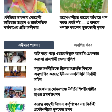
ফৌজিয়া সাফদার সোহেলী
মহেশখালীতে রাতের আঁধারে পান
হাতিয়ার উন্নয়ন ও রাজনৈতিক
বরজ কেটে নষ্ট — ৩ জনকে
কর্মকাণ্ডের প্রতি অঙ্গীকার
শনাক্ত করলেন ভুক্তভোগী কৃষক
এইমাত্র পাওয়া
জনপ্রিয় খবর
আট বছর পড়ে ওয়ারেন্টভুক্ত আসামি প্রেফতার
করলো রাজশাহী জেলা পুলিশ
সবুজ অর্থনীতিতে চীনের অগ্রগতি বিশ্বকে
অনুপ্রাণিত করছে: ইউএনএফসিসিসি নির্বাহী
সচিব
নেত্রকোনার মোহনগঞ্জে উদীচী শিল্পীগোষ্ঠীর
হাওর ভ্রমণ উৎসব
বরেন্দ্র বহুমুখী উন্নয়ন কর্তৃপক্ষের নয় নির্বাহী
প্রকৌশলীকে দুদকের তলব