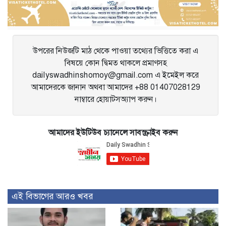
navigation
উপরের নিউজটি মাঠ থেকে পাওয়া তথ্যের ভিত্তিতে করা এ
বিষয়ে কোন দ্বিমত থাকলে প্রমাণসহ
dailyswadhinshomoy@gmail.com এ ইমেইল করে
আমাদেরকে জানান অথবা আমাদের +88 01407028129
নাম্বারে হোয়াটসঅ্যাপ করুন।
আমাদের ইউটিউব চ্যানেলে সাবস্ক্রাইব করুন
এই বিভাগের আরও খবর