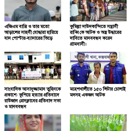
এজিএম বাপ্পি ও তার মতো
কুমিল্লা দাউদকান্দিতে সন্ত্রাসী
আড়ালের সাহসী যোদ্ধারা হারিয়ে
রাব্বি কে আটক ও অস্ত্র উদ্ধারের
যান পোস্টার-ব্যানারের ভিড়ে
দাবিতে মানববন্ধন করেন
গ্রামবাসী।
সাংবাদিক আসাদুজ্জামান তুহিনকে
মহেশখালীতে ১৫০ লিটার চোলাই
প্রকাশ্যে কুপিয়ে হত্যার প্রতিবাদে
মদসহ একজন আটক
রাউজান প্রেসক্লাবের প্রতিবাদ সভা
ও মানববন্ধন