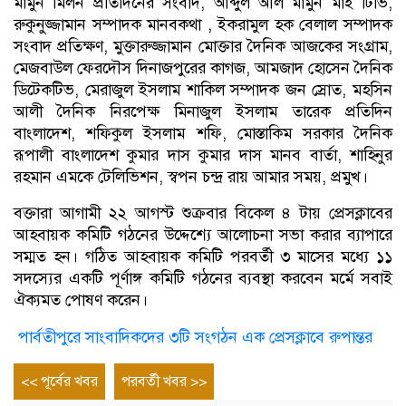
মামুন মিলন প্রতিদিনের সংবাদ, আব্দুল আল মামুন মাই টিভি,
রুকুনুজ্জামান সম্পাদক মানবকথা , ইকরামুল হক বেলাল সম্পাদক
সংবাদ প্রতিক্ষণ, মুক্তারুজ্জামান মোক্তার দৈনিক আজকের সংগ্রাম,
মেজবাউল ফেরদৌস দিনাজপুরের কাগজ, আমজাদ হোসেন দৈনিক
ডিটেকটিভ, মেরাজুল ইসলাম শাকিল সম্পাদক জন স্রোত, মহসিন
আলী দৈনিক নিরপেক্ষ মিনাজুল ইসলাম তারেক প্রতিদিন
বাংলাদেশ, শফিকুল ইসলাম শফি, মোস্তাকিম সরকার দৈনিক
রূপালী বাংলাদেশ কুমার দাস কুমার দাস মানব বার্তা, শাহিনুর
রহমান এমকে টেলিভিশন, স্বপন চন্দ্র রায় আমার সময়, প্রমুখ।
বক্তারা আগামী ২২ আগস্ট শুক্রবার বিকেল ৪ টায় প্রেসক্লাবের
আহবায়ক কমিটি গঠনের উদ্দেশ্যে আলোচনা সভা করার ব্যাপারে
সম্মত হন। গঠিত আহবায়ক কমিটি পরবর্তী ৩ মাসের মধ্যে ১১
সদস্যের একটি পূর্ণাঙ্গ কমিটি গঠনের ব্যবস্থা করবেন মর্মে সবাই
ঐক্যমত পোষণ করেন।
পার্বতীপুরে সাংবাদিকদের ৩টি সংগঠন এক প্রেসক্লাবে রুপান্তর
Post
Previous
Next
<< পূর্বের খবর
পরবর্তী খবর >>
entry
entry