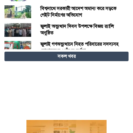
বিশ্বনাথে সরকারী আদেশ অমান্য করে সড়কে
গেইট নির্মাণের অভিযোগ
জুলাই অভ্যুত্থান দিবস উপলক্ষে বিজয় র‍্যালি
অনুষ্ঠিত
জুলাই গণঅভ্যুত্থানে নিহত পরিবারের সদস্যসহ
যোদ্ধাদের নওগাঁয় সংবর্ধনা
সকল খবর
দাবদাহের বিশ্বে শীতল গন্তব্য হিসেবে চীনের
উত্থান
জুলাই আন্দোলনে আহতদের চিকিৎসা দেওয়া
চিকিৎসক ডা. শামীম গ্রেপ্তার
বিজ্ঞান – উদ্ভাবন ও কৃত্রিম বুদ্ধিমত্তায় ভবিষ্যতের
চীন
বরগুনায় পুলিশের বিশেষ অভিযানে বিপুল
পরিমাণ টাকা ও স্বর্ণালংকারসহ আটক ২