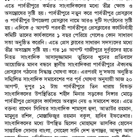
এতে পার্বতীপুরে কর্মরত সাংবাদিকদের মধ্যে তীব্র ক্ষোভ ও
অসন্তোষের সৃষ্টি হয়। পার্বতীপুরে নতুন করে পার্বতীপুর প্রেসক্লাব
ও পার্বতীপুর উপজেলা প্রেসক্লাব নামে আরও দুটি সংগঠনের সৃষ্টি
হয়। এদিকে ৫ আগস্ট পরবর্তী পার্বতীপুর প্রেসক্লাবের কার্যনির্বাহী
কমিটি তাদের কার্যকালের ১ বছর পেরিয়ে গেলেও কোন সাধারণ
সভা অনুষ্ঠিত করেনি। এতে প্রেস ক্লাবের সাধারন সদস্যদের মধ্যে
তীব্র অসন্তোষ সৃষ্টি হয়। গত ১৪ আগস্ট গাজীপুরে দুর্বৃত্তদের হাতে
নিহত সাংবাদিক আসাদুজ্জামান তুহিনের খুনের প্রতিবাদে
আয়োজিত মানব বন্ধনে স্থানীয় সাংবাদিকরা পার্বতীপুরে ঐক্যবদ্ধ
প্রেসক্লাব গঠনের সিদ্ধান্ত ঘোষণা করে। এরপরই দু’দফায় অনুষ্ঠিত
সম্মিলিত সাংবাদিক সমাবেশের পর পূর্ব ঘোষণা অনুযায়ী আজ ২০
আগস্ট, দুপুর ১২ টায় পার্বতীপুরে তিন ধারায় বিভক্ত
সাংবাদিকদের উপস্থিতিতে শহীদ মিনার সড়কের সিঙ্গার মোড়ে
পার্বতীপুর প্রেসক্লাব কার্যালয়ে অবস্থান নেয় ও সমাবেশ করে। এতে
বক্তব্য রাখেন সিনিয়র সাংবাদিক শামসুল হুদা, আতাউর রহমান,
মামুনুর রশিদ, মোস্তাফিজুর রহমান বকুল, হাবিব ইফতেখার।
সাংবাদিকদের মধ্যে উপস্থিত ছিলেন মোহাম্মদ তাসকির হোসেন
সাপ্তাহিক সোনার বাংলা, সোহেল সানি দেশ রূপান্তর, আব্দুল আল