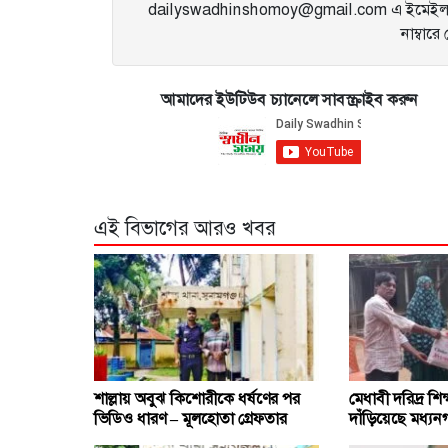
dailyswadhinshomoy@gmail.com এ ইমেইল 
নাম্বার
আমাদের ইউটিউব চ্যানেলে সাবস্ক্রাইব করুন
এই বিভাগের আরও খবর
শাল্লায় অবুঝ কিশোরীকে ধর্ষণের পর
মেধাবী দরিদ্র শিক্
ভিডিও ধারণ – মূলহোতা গ্রেফতার
দাঁড়িয়েছে মধ্যনগ