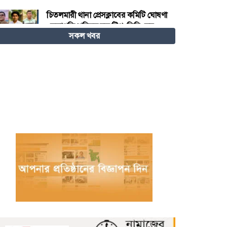
চিতলমারী থানা প্রেসক্লাবের কমিটি ঘোষণা
: সভাপতি শহিদুল হক টিপু, সিনি: সহ
সকল খবর
সভাপতি মো: আজাদ খান, সাধারণ
সম্পাদক অরুন কুমার সরকার।
চীনের হস্তশিল্প এখন ইউনেস্কোর বিশ্ব
ঐতিহ্য
মেজর হাফিজ অস্থায়ী রাষ্ট্রপতি নির্বাচিত
হওয়ায় তজুমদ্দিনে আনন্দ মিছিল
খুলনার রূপসায় অভিযান চালিয়ে ১০
কেজি গাঁজাসহ দুইজন মাদক ব্যবসায়ীকে
গ্রেফতার করেছে র‍্যাব-৬
নওগাঁয় পানিতে ডুবে নবদম্পতির মৃত্যু,
শয়ন ঘর থেকে যুবকের মরদেহ উদ্ধার
অধিভুক্ত কলেজগুলোতে সাইবার
সিকিউরিটি ক্লাব গঠনের ঘোষণা জাতীয়