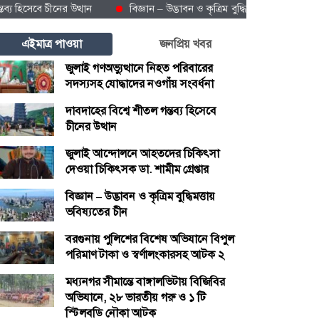
সেবে চীনের উত্থান
বিজ্ঞান – উদ্ভাবন ও কৃত্রিম বুদ্ধিমত্তায় ভবিষ্যতের চীন
এইমাত্র পাওয়া
জনপ্রিয় খবর
জুলাই গণঅভ্যুত্থানে নিহত পরিবারের
সদস্যসহ যোদ্ধাদের নওগাঁয় সংবর্ধনা
দাবদাহের বিশ্বে শীতল গন্তব্য হিসেবে
চীনের উত্থান
জুলাই আন্দোলনে আহতদের চিকিৎসা
দেওয়া চিকিৎসক ডা. শামীম গ্রেপ্তার
বিজ্ঞান – উদ্ভাবন ও কৃত্রিম বুদ্ধিমত্তায়
ভবিষ্যতের চীন
বরগুনায় পুলিশের বিশেষ অভিযানে বিপুল
পরিমাণ টাকা ও স্বর্ণালংকারসহ আটক ২
মধ্যনগর সীমান্তে বাঙ্গালভিটায় বিজিবির
অভিযানে, ২৮ ভারতীয় গরু ও ১ টি
স্টিলবডি নৌকা আটক