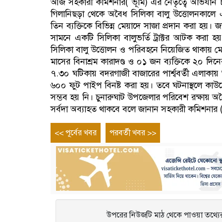
আজ সহকারী কমিশনার( ভূমি) এর নেতৃত্বে অভিযান
গিলানিছড়া থেকে অবৈধ সিলিকা বালু উত্তোলনকালে এ
তিন ব্যক্তিকে বিভিন্ন মেয়াদে সাজা প্রদান করা হয়।
সামনে একটি সিলিকা বালুভর্তি ট্রাক্টর আটক করা হ
সিলিকা বালু উত্তোলন ও পরিবহনে নিয়েজিত থাকায় ম
মাসের বিনাশ্রম কারাদণ্ড ও ০১ জন ব্যক্তিকে ২০ দিনের
৭.৩০ ঘটিকায় বদরগাজী বাজারের পার্শ্ববর্তী এলাকায়
৬০০ ফুট পাইপ বিনষ্ট করা হয়। তবে ঘটনাস্থলে কাউকে
সম্ভব হয় নি। চুনারুঘাট উপজেলার পরিবেশ রক্ষায় অব
সর্বদা অব্যাহত থাকবে বলে জানান সহকারী কমিশনার (
Post
Previous
Next
<< পূর্বের খবর
পরবর্তী খবর >>
entry
entry
navigation
উপরের নিউজটি মাঠ থেকে পাওয়া তথ্যের 