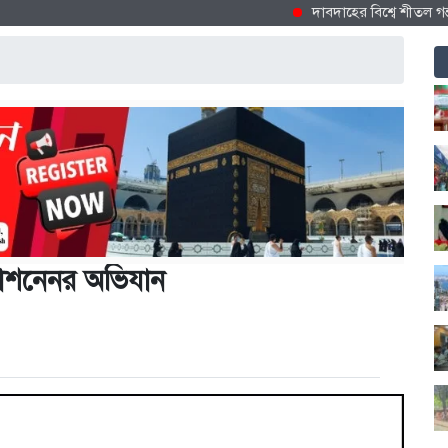
দাবদাহের বিশ্বে শীতল গন্তব্য হি
্রসাশনেনর অভিযান