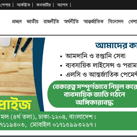
-পেপার
আর্কাইভ
কনভার্টার
অ্যাপস
প্রচ্ছদ
জাতীয়
রাজনীতি
অর্থনীতি
আন্তর্জাতিক
বিনোদন
খেলা