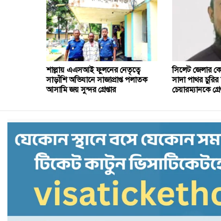
শাল্লায় এএসআই ফুলনের নেতৃত্বে
সিলেট জেলার কো
সাড়াঁশি অভিযানে সাজাপ্রাপ্ত পলাতক
সাদা পাথর চুরি
আসামি জয় সুন্দর গ্রেপ্তার
চেয়ারম্যানকে গ্র