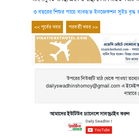
৩ বছরের শিশুর পায়ে ব্যবহৃত ইনজেকশন সুইচ বৃদ্ধ
Post
Previous
Next
<< পূর্বের খবর
পরবর্তী খবর >>
entry
entry
navigation
উপরের নিউজটি মাঠ থেকে পাওয়া তথ্যের 
dailyswadhinshomoy@gmail.com এ ইমেইল 
নাম্বার
আমাদের ইউটিউব চ্যানেলে সাবস্ক্রাইব করুন