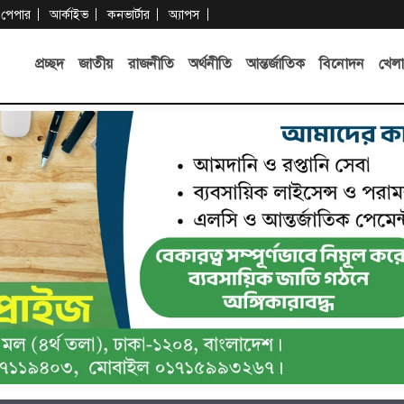
-পেপার
আর্কাইভ
কনভার্টার
অ্যাপস
প্রচ্ছদ
জাতীয়
রাজনীতি
অর্থনীতি
আন্তর্জাতিক
বিনোদন
খেলা