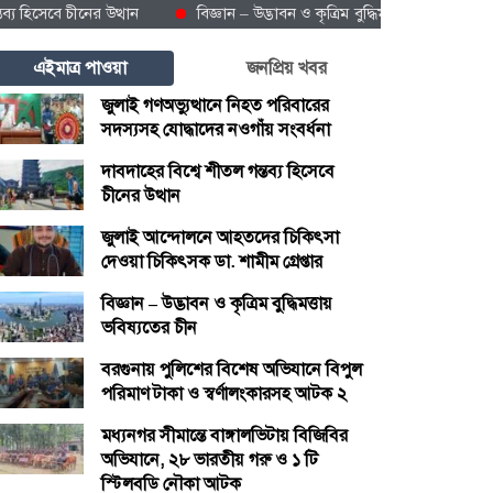
েবে চীনের উত্থান
বিজ্ঞান – উদ্ভাবন ও কৃত্রিম বুদ্ধিমত্তায় ভবিষ্যতের চীন
এইমাত্র পাওয়া
জনপ্রিয় খবর
জুলাই গণঅভ্যুত্থানে নিহত পরিবারের
সদস্যসহ যোদ্ধাদের নওগাঁয় সংবর্ধনা
দাবদাহের বিশ্বে শীতল গন্তব্য হিসেবে
চীনের উত্থান
জুলাই আন্দোলনে আহতদের চিকিৎসা
দেওয়া চিকিৎসক ডা. শামীম গ্রেপ্তার
বিজ্ঞান – উদ্ভাবন ও কৃত্রিম বুদ্ধিমত্তায়
ভবিষ্যতের চীন
বরগুনায় পুলিশের বিশেষ অভিযানে বিপুল
পরিমাণ টাকা ও স্বর্ণালংকারসহ আটক ২
মধ্যনগর সীমান্তে বাঙ্গালভিটায় বিজিবির
অভিযানে, ২৮ ভারতীয় গরু ও ১ টি
স্টিলবডি নৌকা আটক