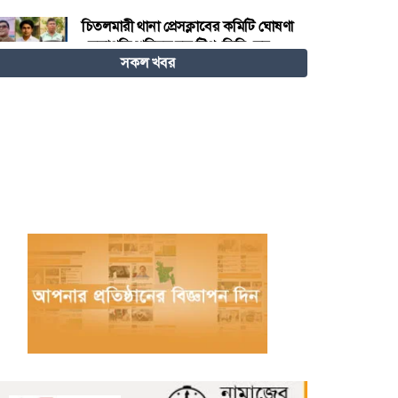
চিতলমারী থানা প্রেসক্লাবের কমিটি ঘোষণা
: সভাপতি শহিদুল হক টিপু, সিনি: সহ
সকল খবর
সভাপতি মো: আজাদ খান, সাধারণ
সম্পাদক অরুন কুমার সরকার।
চীনের হস্তশিল্প এখন ইউনেস্কোর বিশ্ব
ঐতিহ্য
মেজর হাফিজ অস্থায়ী রাষ্ট্রপতি নির্বাচিত
হওয়ায় তজুমদ্দিনে আনন্দ মিছিল
খুলনার রূপসায় অভিযান চালিয়ে ১০
কেজি গাঁজাসহ দুইজন মাদক ব্যবসায়ীকে
গ্রেফতার করেছে র‍্যাব-৬
নওগাঁয় পানিতে ডুবে নবদম্পতির মৃত্যু,
শয়ন ঘর থেকে যুবকের মরদেহ উদ্ধার
অধিভুক্ত কলেজগুলোতে সাইবার
সিকিউরিটি ক্লাব গঠনের ঘোষণা জাতীয়