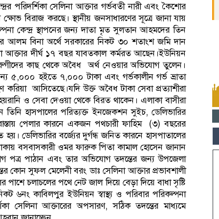
বা কেন্দ্রের পরিদর্শিকা সেলিনা আক্তার গর্ভবতী নারী এবং কৈশোর
ষোভ বিরাজ করছে। স্থানীয় জনসাধারণের সূত্রে জানা যায়
া কেন্দ্র স্থাপনের জন্য দাতা মৃত সুলতান আহমদের তিন
্গীর আলম বিনা অর্থে সরকারের নিকট ৩০ শতাংশ জমি দান
িনা আক্তার দীর্ঘ ১৭ বছর যাবতকাল কর্মরত আছেন।ইউনিয়ন
যাশী রুগীদের কাছ থেকে অবৈধ অর্থ নেওয়ার অভিযোগ তুলেন।
্য ৫,০০০ হইতে ৭,০০০ টাকা এবং গর্ভকালীন গর্ভ ভ্রাতা
 করিয়া আসিতেছে।যদি উক্ত অবৈধ টাকা সেবা প্রত্যাশীরা
ন্ন হয়রানি ও সেবা দেওয়া থেকে বিরত থাকেন। এলাকা বাসীরা
ন তিনি হাসপালের পরিত্যক্ত ইনজেকশন সুইচ, ডেলিভারির
ের রাস্তায় পেলার কারনে একজন পথচারী ফাহিম (৩) বছরের
হয়। ডেলিভারির বর্জ্যের দুর্গন্ধ জনিত কারনে হাসপাতালের
 এলাকায় বসবাসকারী ওমর ফারুক পিতা কামাল হোসেন জানান
োগ পত্র পাঠান এবং তার অভিযোগ তদন্তের জন্য উপজেলা
ন্তের কোন সুফল মেলেনী বরং ডাঃ সেলিনা আক্তার প্রভাবশালী
 পাশে চলাচলের পথে নেট জাল দিয়ে বেড়া দিয়ে বাধা সৃষ্টি
িকট ৬নং কাবিলপুর ইউনিয়ন স্বাস্থ্য ও পরিবার পরিকল্পনা
িদর্শিকা সেলিনা আক্তারের অপসারণ, সঠিক তদন্তের মাধ্যমে
র আহবান জানাচ্ছেন