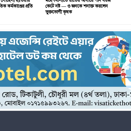
 সোহেলী হাতিয়ার
মহেশখালীতে রাতের আঁধারে পান বরজ
ক কর্মকাণ্ডের প্রতি
কেটে নষ্ট — ৩ জনকে শনাক্ত করলেন
ভুক্তভোগী কৃষক