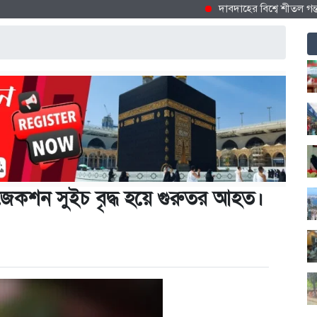
দাবদাহের বিশ্বে শীতল গন্তব্য হিস
জেকশন সুইচ বৃদ্ধ হয়ে গুরুতর আহত।