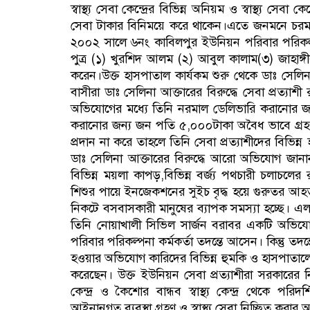
স্বাস্থ্য সেবা কেন্দ্রের বিভিন্ন অনিয়ম ও স্বাস্থ্য সে
সেবা টাকার বিনিময়ে করে থাকেন।এতে জনমনে চরম ক্
২০০২ সালে ৬নং কাবিলপুর ইউনিয়ন পরিবার পরিকল্পন
পুত্র (১) খুরশিদ আলম (২) আবুল কালাম(৩) জাহাঙ
করেন।উক্ত হাসপাতাল কার্যকম শুরু থেকে ডাঃ সেল
বাসীরা ডাঃ সেলিনা আক্তারের বিরুদ্ধে সেবা প্রত্
অভিযোগের মধ্যে তিনি নরমাল ডেলিভারি করানোর জন
করানোর জন্য জন পতি ৫,০০০টাকা অবৈধ ভাবে গ্রহণ
প্রদান না করে তাহলে তিনি সেবা প্রত্যাশীদের বিভি
ডাঃ সেলিনা আক্তারের বিরুদ্ধে আরো অভিযোগ জানা
বিভিন্ন ময়লা কাপড়,বিভিন্ন বর্জ্য পথচারী চলাচল
শিশুর পায়ে ইনজেকশনের সুইচ বৃদ্ধ হয়ে গুরুতর আহত 
নিকটে বসবাসকারী মানুষের ব্যাপক সমস্যা হচ্ছে।
তিনি নোয়াখালী সিভিল সার্জন বরাবর একটি অভিয
পরিবার পরিকল্পনা কর্মকর্তা তদন্তে আসেন। কিন্তু তদ
হওয়ার অভিযোগ কারিদের বিভিন্ন হুমকি ও হাসপাতালের
করেছেন। উক্ত ইউনিয়ন সেবা প্রত্যাশীরা সরকারের ন
কেন্দ্র ও কৈশোর বান্ধব স্বাস্থ্য কেন্দ্র থেকে পর
আইনানুগত ব্যবস্থা গ্রহণ ও স্বাস্থ্য সেবা নিচ্ছিত করা