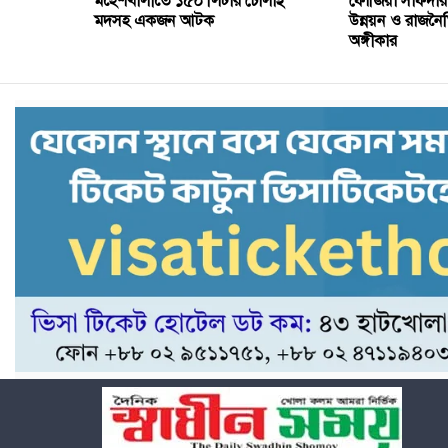
মহেশখালীতে ১৫০ লিটার চোলাই
ফৌজিয়া সাফদার
মদসহ একজন আটক
উন্নয়ন ও রাজনৈতি
অঙ্গীকার